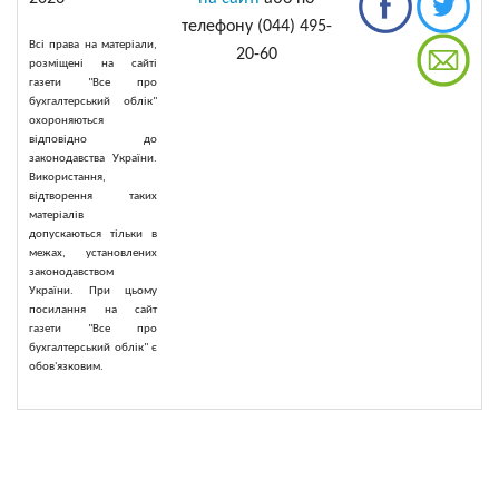
телефону (044) 495-
Всі права на матеріали,
20-60
розміщені на сайті
газети "Все про
бухгалтерський облік"
охороняються
відповідно до
законодавства України.
Використання,
відтворення таких
матеріалів
допускаються тільки в
межах, установлених
законодавством
України. При цьому
посилання на сайт
газети "Все про
бухгалтерський облік" є
обов'язковим.