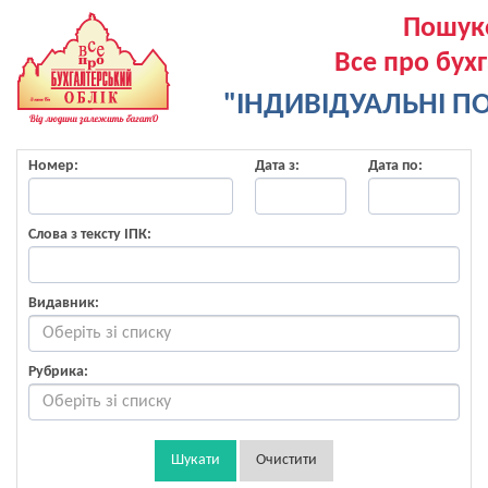
Пошук
Все про бух
"ІНДИВІДУАЛЬНІ ПО
Номер:
Дата з:
Дата по:
Слова з тексту ІПК:
Видавник:
Рубрика:
Шукати
Очистити