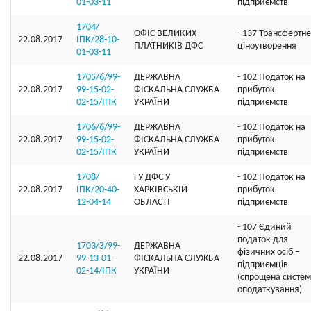
01-03-11
підприємств
1704/
ОФIС ВЕЛИКИХ
- 137 Трансфертне
22.08.2017
ІПК/28-10-
ПЛАТНИКIВ ДФС
ціноутворення
01-03-11
1705/6/99-
ДЕРЖАВНА
- 102 Податок на
22.08.2017
99-15-02-
ФІСКАЛЬНА СЛУЖБА
прибуток
02-15/ІПК
УКРАЇНИ
підприємств
1706/6/99-
ДЕРЖАВНА
- 102 Податок на
22.08.2017
99-15-02-
ФІСКАЛЬНА СЛУЖБА
прибуток
02-15/ІПК
УКРАЇНИ
підприємств
1708/
ГУ ДФС У
- 102 Податок на
22.08.2017
ІПК/20-40-
ХАРКIВСЬКIЙ
прибуток
12-04-14
ОБЛАСТI
підприємств
- 107 Єдиний
податок для
1703/З/99-
ДЕРЖАВНА
фізичних осіб –
22.08.2017
99-13-01-
ФІСКАЛЬНА СЛУЖБА
підприємців
02-14/ІПК
УКРАЇНИ
(спрощена систе
оподаткування)