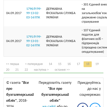
- 301 Єдиний вне
1796/Р/99-
ДЕРЖАВНА
на
04.09.2017
99-13-02-
ФІСКАЛЬНА СЛУЖБА
загальнообов’яз
03-14/ІПК
УКРАЇНИ
державне соціал
страхування
- 107 Єдиний
податок для
1795/Р/99-
ДЕРЖАВНА
фізичних осіб –
04.09.2017
99-13-01-
ФІСКАЛЬНА СЛУЖБА
підприємців
02-14/ІПК
УКРАЇНИ
(спрощена систе
оподаткування)
<< перша
< попередня
14
15
16
17
18
19
20
21
22
наступна >
остання >>
© газета
"Все
Передплатіть газету
Приєднуйтесь
про
"Все про
до нас у
бухгалтерський
бухгалтерський
соцмережах:
облік"
, 2018-
облік"
2026
на сайті
або по