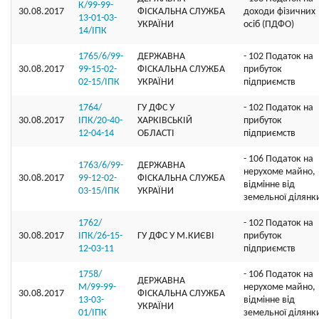
К/99-99-
30.08.2017
ФІСКАЛЬНА СЛУЖБА
доходи фізичних
13-01-03-
УКРАЇНИ
осіб (ПДФО)
14/ІПК
1765/6/99-
ДЕРЖАВНА
- 102 Податок на
30.08.2017
99-15-02-
ФІСКАЛЬНА СЛУЖБА
прибуток
02-15/ІПК
УКРАЇНИ
підприємств
1764/
ГУ ДФС У
- 102 Податок на
30.08.2017
ІПК/20-40-
ХАРКIВСЬКIЙ
прибуток
12-04-14
ОБЛАСТI
підприємств
- 106 Податок на
1763/6/99-
ДЕРЖАВНА
нерухоме майно,
30.08.2017
99-12-02-
ФІСКАЛЬНА СЛУЖБА
відмінне від
03-15/ІПК
УКРАЇНИ
земельної ділянк
1762/
- 102 Податок на
30.08.2017
ІПК/26-15-
ГУ ДФС У М.КИЄВI
прибуток
12-03-11
підприємств
1758/
- 106 Податок на
ДЕРЖАВНА
М/99-99-
нерухоме майно,
30.08.2017
ФІСКАЛЬНА СЛУЖБА
13-03-
відмінне від
УКРАЇНИ
01/IПК
земельної ділянк