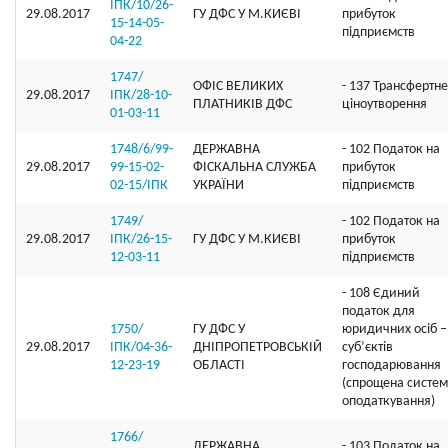
ІПК/10/26-
29.08.2017
ГУ ДФС У М.КИЄВI
прибуток
15-14-05-
підприємств
04-22
1747/
ОФIС ВЕЛИКИХ
- 137 Трансфертне
29.08.2017
ІПК/28-10-
ПЛАТНИКIВ ДФС
ціноутворення
01-03-11
1748/6/99-
ДЕРЖАВНА
- 102 Податок на
29.08.2017
99-15-02-
ФІСКАЛЬНА СЛУЖБА
прибуток
02-15/ІПК
УКРАЇНИ
підприємств
1749/
- 102 Податок на
29.08.2017
ІПК/26-15-
ГУ ДФС У М.КИЄВI
прибуток
12-03-11
підприємств
- 108 Єдиний
податок для
1750/
ГУ ДФС У
юридичних осіб –
29.08.2017
ІПК/04-36-
ДНIПРОПЕТРОВСЬКIЙ
суб’єктів
12-23-19
ОБЛАСТI
господарювання
(спрощена систе
оподаткування)
1766/
ДЕРЖАВНА
- 103 Податок на