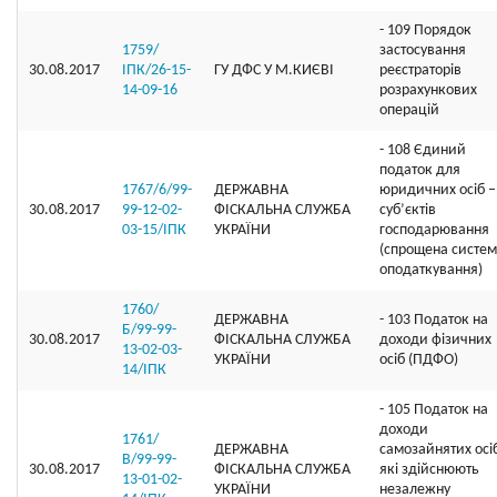
- 109 Порядок
1759/
застосування
30.08.2017
ІПК/26-15-
ГУ ДФС У М.КИЄВI
реєстраторів
14-09-16
розрахункових
операцій
- 108 Єдиний
податок для
1767/6/99-
ДЕРЖАВНА
юридичних осіб –
30.08.2017
99-12-02-
ФІСКАЛЬНА СЛУЖБА
суб’єктів
03-15/ІПК
УКРАЇНИ
господарювання
(спрощена систе
оподаткування)
1760/
ДЕРЖАВНА
- 103 Податок на
Б/99-99-
30.08.2017
ФІСКАЛЬНА СЛУЖБА
доходи фізичних
13-02-03-
УКРАЇНИ
осіб (ПДФО)
14/ІПК
- 105 Податок на
доходи
1761/
ДЕРЖАВНА
самозайнятих осі
В/99-99-
30.08.2017
ФІСКАЛЬНА СЛУЖБА
які здійснюють
13-01-02-
УКРАЇНИ
незалежну