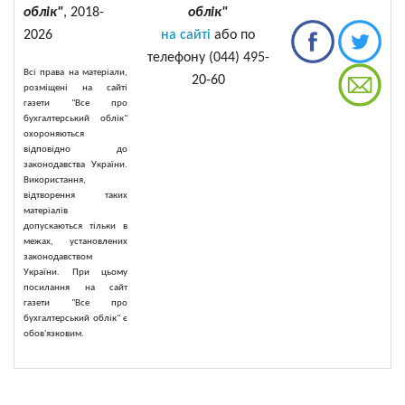
облік"
, 2018-
облік"
2026
на сайті
або по
телефону (044) 495-
Всі права на матеріали,
20-60
розміщені на сайті
газети "Все про
бухгалтерський облік"
охороняються
відповідно до
законодавства України.
Використання,
відтворення таких
матеріалів
допускаються тільки в
межах, установлених
законодавством
України. При цьому
посилання на сайт
газети "Все про
бухгалтерський облік" є
обов'язковим.