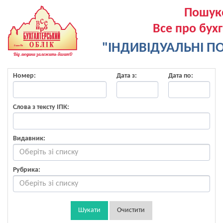
Пошук
Все про бух
"ІНДИВІДУАЛЬНІ ПО
Номер:
Дата з:
Дата по:
Слова з тексту ІПК:
Видавник:
Рубрика:
Шукати
Очистити