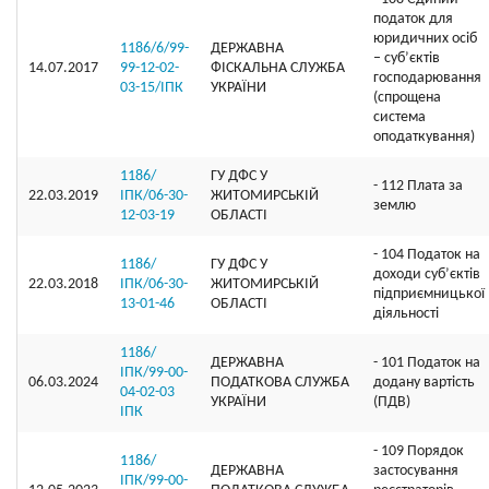
податок для
юридичних осіб
1186/6/99-
ДЕРЖАВНА
– суб’єктів
14.07.2017
99-12-02-
ФІСКАЛЬНА СЛУЖБА
господарювання
03-15/ІПК
УКРАЇНИ
(спрощена
система
оподаткування)
1186/
ГУ ДФС У
- 112 Плата за
22.03.2019
ІПК/06-30-
ЖИТОМИРСЬКIЙ
землю
12-03-19
ОБЛАСТI
- 104 Податок на
1186/
ГУ ДФС У
доходи суб’єктів
22.03.2018
ІПК/06-30-
ЖИТОМИРСЬКIЙ
підприємницької
13-01-46
ОБЛАСТI
діяльності
1186/
ДЕРЖАВНА
- 101 Податок на
ІПК/99-00-
06.03.2024
ПОДАТКОВА СЛУЖБА
додану вартість
04-02-03
УКРАЇНИ
(ПДВ)
ІПК
- 109 Порядок
1186/
ДЕРЖАВНА
застосування
ІПК/99-00-