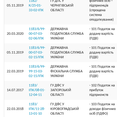
1182/
ГУ ДПС У
фізичних осіб –
05.11.2019
К/25-01-
ЧЕРНІГІВСЬКІЙ
підприємців
33-02-ІПК
ОБЛАСТІ
(спрощена
система
оподаткування)
1183/6/99-
ДЕРЖАВНА
- 101 Податок на
20.03.2020
00-07-03-
ПОДАТКОВА СЛУЖБА
додану вартість
02-06/ІПК
УКРАЇНИ
(ПДВ)
1183/6/99-
ДЕРЖАВНА
- 101 Податок на
05.11.2019
00-07-03-
ПОДАТКОВА СЛУЖБА
додану вартість
02-15/ІПК
УКРАЇНИ
(ПДВ)
1183/6/99-
ДЕРЖАВНА
- 101 Податок на
22.03.2019
99-15-03-
ФІСКАЛЬНА СЛУЖБА
додану вартість
02-15/ІПК
УКРАЇНИ
(ПДВ)
1183/
ГУ ДФС У
- 102 Податок на
14.07.2017
ІПК/08-01-
ЗАПОРIЗЬКIЙ
прибуток
12-04-11
ОБЛАСТI
підприємств
1183/
ГУ ДФС У
- 103 Податок на
22.03.2018
ІПК/11-28-
КIРОВОГРАДСЬКIЙ
доходи фізичних
13-01-10
ОБЛАСТI
осіб (ПДФО)