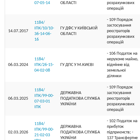
07-05-14
ОБЛАСТІ
розрахункових
операцій
- 109 Порядок
1184/
застосування
ІПК/10/10-
ГУ ДФС У КИЇВСЬКIЙ
14.07.2017
реєстраторів
36-14-06-
ОБЛАСТI
розрахункових
16
операцій
- 106 Податок на
1184/
нерухоме майно,
06.03.2024
ІПК/26-15-
ГУ ДПС У М.КИЄВІ
відмінне від
04-02-08
земельної
ділянки
- 109 Порядок
1184/
ДЕРЖАВНА
застосування
ІПК/99-00-
06.03.2025
ПОДАТКОВА СЛУЖБА
реєстраторів
07-03-01
УКРАЇНИ
розрахункових
ІПК
операцій
- 102 Податок на
1184/
ДЕРЖАВНА
прибуток
ІПК/99-00-
02.03.2026
ПОДАТКОВА СЛУЖБА
підприємств; -
21-02-03
УКРАЇНИ
137 Трансфертне