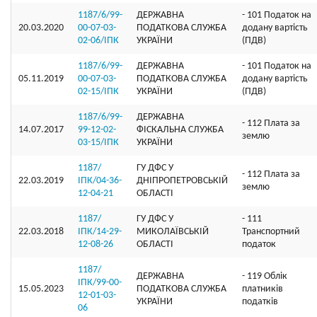
1187/6/99-
ДЕРЖАВНА
- 101 Податок на
20.03.2020
00-07-03-
ПОДАТКОВА СЛУЖБА
додану вартість
02-06/ІПК
УКРАЇНИ
(ПДВ)
1187/6/99-
ДЕРЖАВНА
- 101 Податок на
05.11.2019
00-07-03-
ПОДАТКОВА СЛУЖБА
додану вартість
02-15/ІПК
УКРАЇНИ
(ПДВ)
1187/6/99-
ДЕРЖАВНА
- 112 Плата за
14.07.2017
99-12-02-
ФІСКАЛЬНА СЛУЖБА
землю
03-15/ІПК
УКРАЇНИ
1187/
ГУ ДФС У
- 112 Плата за
22.03.2019
ІПК/04-36-
ДНIПРОПЕТРОВСЬКIЙ
землю
12-04-21
ОБЛАСТI
1187/
ГУ ДФС У
- 111
22.03.2018
ІПК/14-29-
МИКОЛАЇВСЬКIЙ
Транспортний
12-08-26
ОБЛАСТI
податок
1187/
ДЕРЖАВНА
- 119 Облік
ІПК/99-00-
15.05.2023
ПОДАТКОВА СЛУЖБА
платників
12-01-03-
УКРАЇНИ
податків
06