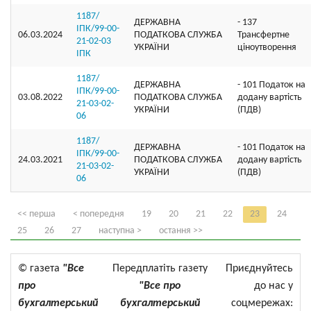
1187/
ДЕРЖАВНА
- 137
ІПК/99-00-
06.03.2024
ПОДАТКОВА СЛУЖБА
Трансфертне
21-02-03
УКРАЇНИ
ціноутворення
ІПК
1187/
ДЕРЖАВНА
- 101 Податок на
ІПК/99-00-
03.08.2022
ПОДАТКОВА СЛУЖБА
додану вартість
21-03-02-
УКРАЇНИ
(ПДВ)
06
1187/
ДЕРЖАВНА
- 101 Податок на
ІПК/99-00-
24.03.2021
ПОДАТКОВА СЛУЖБА
додану вартість
21-03-02-
УКРАЇНИ
(ПДВ)
06
<< перша
< попередня
19
20
21
22
23
24
25
26
27
наступна >
остання >>
© газета
"Все
Передплатіть газету
Приєднуйтесь
про
"Все про
до нас у
бухгалтерський
бухгалтерський
соцмережах: