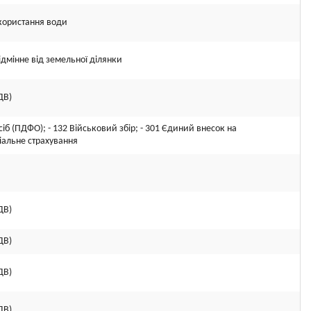
икористання води
ідмінне від земельної ділянки
ДВ)
іб (ПДФО); - 132 Військовий збір; - 301 Єдиний внесок на
іальне страхування
ДВ)
ДВ)
ДВ)
ДВ)