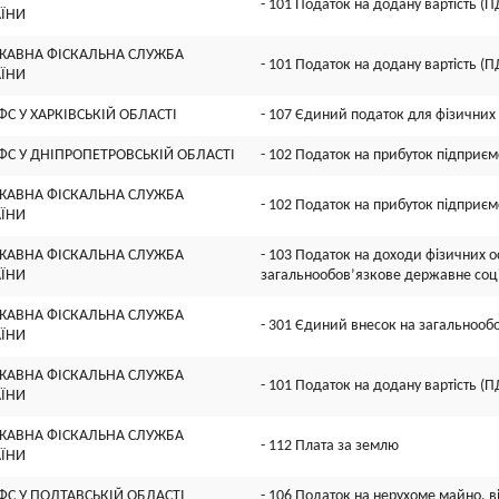
- 101 Податок на додану вартість (П
АЇНИ
ЖАВНА ФІСКАЛЬНА СЛУЖБА
- 101 Податок на додану вартість (П
АЇНИ
ФС У ХАРКIВСЬКIЙ ОБЛАСТI
- 107 Єдиний податок для фізичних 
ДФС У ДНIПРОПЕТРОВСЬКIЙ ОБЛАСТI
- 102 Податок на прибуток підприєм
ЖАВНА ФІСКАЛЬНА СЛУЖБА
- 102 Податок на прибуток підприєм
АЇНИ
ЖАВНА ФІСКАЛЬНА СЛУЖБА
- 103 Податок на доходи фізичних ос
АЇНИ
загальнообов’язкове державне соц
ЖАВНА ФІСКАЛЬНА СЛУЖБА
- 301 Єдиний внесок на загальнооб
АЇНИ
ЖАВНА ФІСКАЛЬНА СЛУЖБА
- 101 Податок на додану вартість (П
АЇНИ
ЖАВНА ФІСКАЛЬНА СЛУЖБА
- 112 Плата за землю
АЇНИ
ФС У ПОЛТАВСЬКIЙ ОБЛАСТI
- 106 Податок на нерухоме майно, в