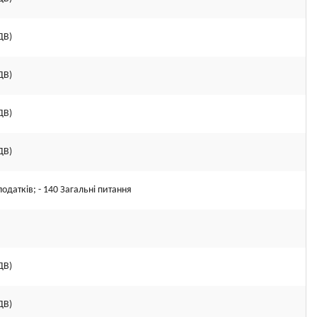
ДВ)
ДВ)
ДВ)
ДВ)
податків; - 140 Загальні питання
ДВ)
ДВ)