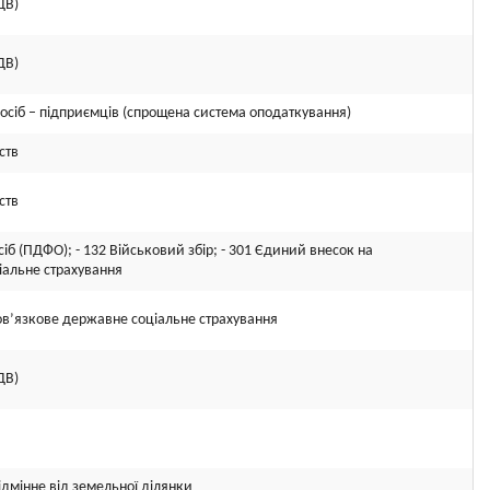
ДВ)
ДВ)
осіб – підприємців (спрощена система оподаткування)
ств
ств
іб (ПДФО); - 132 Військовий збір; - 301 Єдиний внесок на
іальне страхування
ов’язкове державне соціальне страхування
ДВ)
ідмінне від земельної ділянки