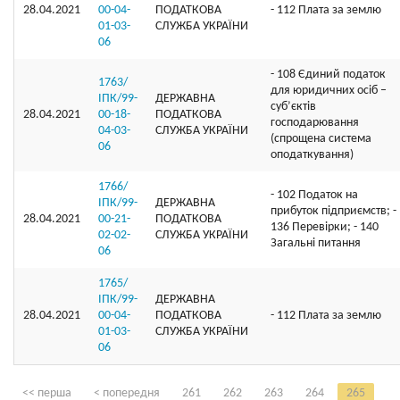
28.04.2021
00-04-
ПОДАТКОВА
- 112 Плата за землю
01-03-
СЛУЖБА УКРАЇНИ
06
- 108 Єдиний податок
1763/
для юридичних осіб –
ІПК/99-
ДЕРЖАВНА
суб’єктів
28.04.2021
00-18-
ПОДАТКОВА
господарювання
04-03-
СЛУЖБА УКРАЇНИ
(спрощена система
06
оподаткування)
1766/
- 102 Податок на
ІПК/99-
ДЕРЖАВНА
прибуток підприємств; -
28.04.2021
00-21-
ПОДАТКОВА
136 Перевірки; - 140
02-02-
СЛУЖБА УКРАЇНИ
Загальні питання
06
1765/
ІПК/99-
ДЕРЖАВНА
28.04.2021
00-04-
ПОДАТКОВА
- 112 Плата за землю
01-03-
СЛУЖБА УКРАЇНИ
06
<< перша
< попередня
261
262
263
264
265