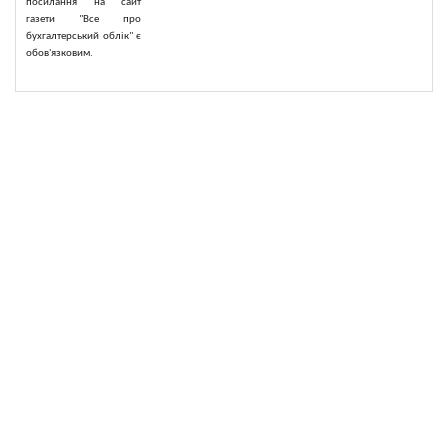
посилання на сайт
газети "Все про
бухгалтерський облік" є
обов'язковим.