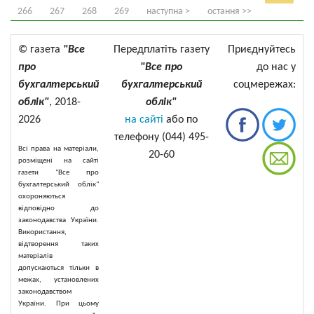
266
267
268
269
наступна >
остання >>
© газета
"Все
Передплатіть газету
Приєднуйтесь
про
"Все про
до нас у
бухгалтерський
бухгалтерський
соцмережах:
облік"
, 2018-
облік"
2026
на сайті
або по
телефону (044) 495-
Всі права на матеріали,
20-60
розміщені на сайті
газети "Все про
бухгалтерський облік"
охороняються
відповідно до
законодавства України.
Використання,
відтворення таких
матеріалів
допускаються тільки в
межах, установлених
законодавством
України. При цьому