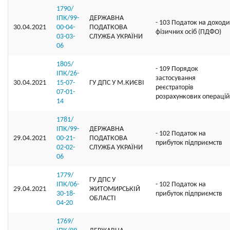
1790/
ІПК/99-
ДЕРЖАВНА
- 103 Податок на доходи
30.04.2021
00-04-
ПОДАТКОВА
фізичних осіб (ПДФО)
03-03-
СЛУЖБА УКРАЇНИ
06
1805/
- 109 Порядок
ІПК/26-
застосування
30.04.2021
15-07-
ГУ ДПС У М.КИЄВІ
реєстраторів
07-01-
розрахункових операцій
14
1781/
ІПК/99-
ДЕРЖАВНА
- 102 Податок на
29.04.2021
00-21-
ПОДАТКОВА
прибуток підприємств
02-02-
СЛУЖБА УКРАЇНИ
06
1779/
ГУ ДПС У
ІПК/06-
- 102 Податок на
29.04.2021
ЖИТОМИРСЬКІЙ
30-18-
прибуток підприємств
ОБЛАСТІ
04-20
1769/