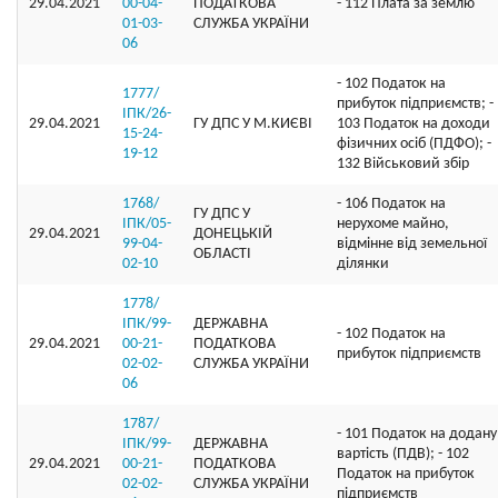
29.04.2021
00-04-
ПОДАТКОВА
- 112 Плата за землю
01-03-
СЛУЖБА УКРАЇНИ
06
- 102 Податок на
1777/
прибуток підприємств; -
ІПК/26-
29.04.2021
ГУ ДПС У М.КИЄВІ
103 Податок на доходи
15-24-
фізичних осіб (ПДФО); -
19-12
132 Військовий збір
1768/
- 106 Податок на
ГУ ДПС У
ІПК/05-
нерухоме майно,
29.04.2021
ДОНЕЦЬКІЙ
99-04-
відмінне від земельної
ОБЛАСТІ
02-10
ділянки
1778/
ІПК/99-
ДЕРЖАВНА
- 102 Податок на
29.04.2021
00-21-
ПОДАТКОВА
прибуток підприємств
02-02-
СЛУЖБА УКРАЇНИ
06
1787/
- 101 Податок на додану
ІПК/99-
ДЕРЖАВНА
вартість (ПДВ); - 102
29.04.2021
00-21-
ПОДАТКОВА
Податок на прибуток
02-02-
СЛУЖБА УКРАЇНИ
підприємств