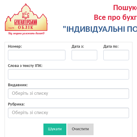
Пошук
Все про бух
"ІНДИВІДУАЛЬНІ ПО
Номер:
Дата з:
Дата по:
Слова з тексту ІПК:
Видавник:
Рубрика:
Шукати
Очистити