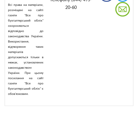
телефону (044) 495-
Всі права на матеріали,
20-60
розміщені на сайті
газети "Все про
бухгалтерський облік"
охороняються
відповідно до
законодавства України.
Використання,
відтворення таких
матеріалів
допускаються тільки в
межах, установлених
законодавством
України. При цьому
посилання на сайт
газети "Все про
бухгалтерський облік" є
обов'язковим.