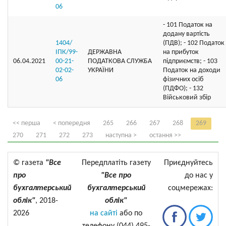
06
- 101 Податок на
додану вартість
1404/
(ПДВ); - 102 Податок
ІПК/99-
ДЕРЖАВНА
на прибуток
06.04.2021
00-21-
ПОДАТКОВА СЛУЖБА
підприємств; - 103
02-02-
УКРАЇНИ
Податок на доходи
06
фізичних осіб
(ПДФО); - 132
Військовий збір
<< перша
< попередня
265
266
267
268
269
270
271
272
273
наступна >
остання >>
© газета
"Все
Передплатіть газету
Приєднуйтесь
про
"Все про
до нас у
бухгалтерський
бухгалтерський
соцмережах:
облік"
, 2018-
облік"
2026
на сайті
або по