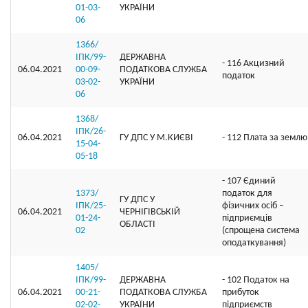
01-03-
УКРАЇНИ
06
1366/
ІПК/99-
ДЕРЖАВНА
- 116 Акцизний
06.04.2021
00-09-
ПОДАТКОВА СЛУЖБА
податок
03-02-
УКРАЇНИ
06
1368/
ІПК/26-
06.04.2021
ГУ ДПС У М.КИЄВІ
- 112 Плата за землю
15-04-
05-18
- 107 Єдиний
1373/
податок для
ГУ ДПС У
ІПК/25-
фізичних осіб –
06.04.2021
ЧЕРНІГІВСЬКІЙ
01-24-
підприємців
ОБЛАСТІ
02
(спрощена система
оподаткування)
1405/
ІПК/99-
ДЕРЖАВНА
- 102 Податок на
06.04.2021
00-21-
ПОДАТКОВА СЛУЖБА
прибуток
02-02-
УКРАЇНИ
підприємств