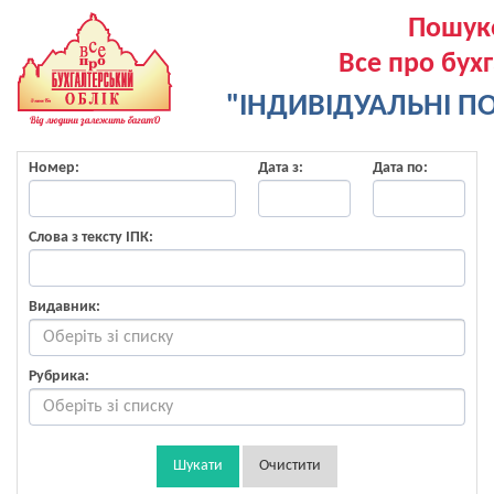
Пошук
Все про бух
"ІНДИВІДУАЛЬНІ ПО
Номер:
Дата з:
Дата по:
Слова з тексту ІПК:
Видавник:
Рубрика:
Шукати
Очистити