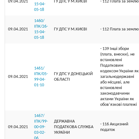
09.04.2021
ГУ ДПС У М.КИЄВІ
- 112 Плата за землю
15-04-
05-18
1460/
ІПК/26-
09.04.2021
ГУ ДПС У М.КИЄВІ
- 112 Плата за землю
15-04-
05-18
- 139 Інші збори
(плата, внески), не
встановлені
Податковим
1461/
кодексом України як
ІПК/05-
ГУ ДПС У ДОНЕЦЬКІЙ
09.04.2021
загальнодержавні
99-04-
ОБЛАСТІ
або місцеві, але
01-10
встановлені
законодавчими
актами України як
обов’язкові платежі
1467/
ІПК/99-
ДЕРЖАВНА
- 116 Акцизний
09.04.2021
00-09-
ПОДАТКОВА СЛУЖБА
податок
03-02-
УКРАЇНИ
06