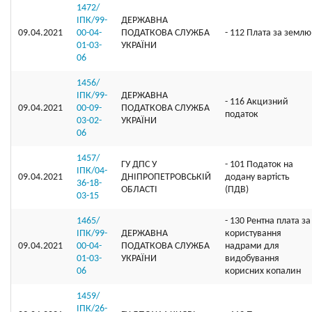
1472/
ІПК/99-
ДЕРЖАВНА
09.04.2021
00-04-
ПОДАТКОВА СЛУЖБА
- 112 Плата за землю
01-03-
УКРАЇНИ
06
1456/
ІПК/99-
ДЕРЖАВНА
- 116 Акцизний
09.04.2021
00-09-
ПОДАТКОВА СЛУЖБА
податок
03-02-
УКРАЇНИ
06
1457/
ГУ ДПС У
- 101 Податок на
ІПК/04-
09.04.2021
ДНІПРОПЕТРОВСЬКІЙ
додану вартість
36-18-
ОБЛАСТІ
(ПДВ)
03-15
1465/
- 130 Рентна плата за
ІПК/99-
ДЕРЖАВНА
користування
09.04.2021
00-04-
ПОДАТКОВА СЛУЖБА
надрами для
01-03-
УКРАЇНИ
видобування
06
корисних копалин
1459/
ІПК/26-