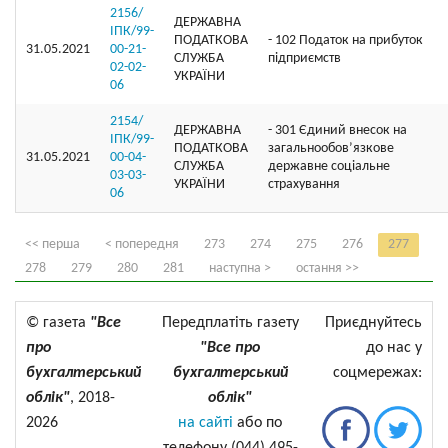
2156/
ДЕРЖАВНА
ІПК/99-
ПОДАТКОВА
- 102 Податок на прибуток
31.05.2021
00-21-
СЛУЖБА
підприємств
02-02-
УКРАЇНИ
06
2154/
ДЕРЖАВНА
- 301 Єдиний внесок на
ІПК/99-
ПОДАТКОВА
загальнообов’язкове
31.05.2021
00-04-
СЛУЖБА
державне соціальне
03-03-
УКРАЇНИ
страхування
06
<< перша
< попередня
273
274
275
276
277
278
279
280
281
наступна >
остання >>
© газета
"Все
Передплатіть газету
Приєднуйтесь
про
"Все про
до нас у
бухгалтерський
бухгалтерський
соцмережах:
облік"
, 2018-
облік"
2026
на сайті
або по