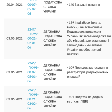
ІПК/99-
ПОДАТКОВА
20.04.2021
00-07-
- 140 Загальні питання
СЛУЖБА
05-02-
УКРАЇНИ
06
- 139 Інші збори (плата,
внески), не встановлені
2247/
ДЕРЖАВНА
Податковим кодексом
ІПК/99-
ПОДАТКОВА
України як загальнодержавні
03.06.2021
00-21-
СЛУЖБА
або місцеві, але встановлені
02-01-
УКРАЇНИ
законодавчими актами
06
України як обов’язкові
платежі
2246/
ДЕРЖАВНА
ІПК/99-
- 109 Порядок застосування
ПОДАТКОВА
03.06.2021
00-07-
реєстраторів розрахункових
СЛУЖБА
05-01-
операцій
УКРАЇНИ
06
2245/
ДЕРЖАВНА
ІПК/99-
ПОДАТКОВА
- 101 Податок на додану
03.06.2021
00-21-
СЛУЖБА
вартість (ПДВ)
03-02-
УКРАЇНИ
06