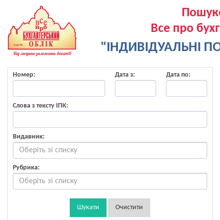
Пошук
Все про бух
"ІНДИВІДУАЛЬНІ ПО
Номер:
Дата з:
Дата по:
Слова з тексту ІПК:
Видавник:
Рубрика:
Шукати
Очистити