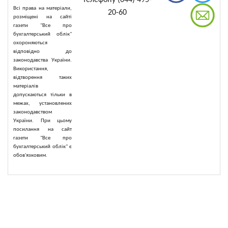
телефону (044) 495-
Всі права на матеріали,
20-60
розміщені на сайті
газети "Все про
бухгалтерський облік"
охороняються
відповідно до
законодавства України.
Використання,
відтворення таких
матеріалів
допускаються тільки в
межах, установлених
законодавством
України. При цьому
посилання на сайт
газети "Все про
бухгалтерський облік" є
обов'язковим.