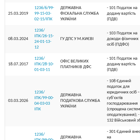
1236/6/99-
ДЕРЖАВНА
- 101 Податок на
25.03.2019
99-15-03-
ФІСКАЛЬНА СЛУЖБА
додану вартість
02-15/ІПК
УКРАЇНИ
(ПДВ)
1236/
- 103 Податок на
ІПК/26-15-
08.03.2024
ГУ ДПС У М.КИЄВІ
доходи фізичних
24-01-13-
осіб (ПДФО)
12
1236/
- 101 Податок на
ОФIС ВЕЛИКИХ
18.07.2017
ІПК/28-10-
додану вартість
ПЛАТНИКIВ ДФС
01-03-11
(ПДВ)
- 108 Єдиний
податок для
1236/
юридичних осіб –
ДЕРЖАВНА
ІПК/99-00-
суб’єктів
03.03.2026
ПОДАТКОВА СЛУЖБА
04-03-03
господарювання
УКРАЇНИ
ІПК
(спрощена систе
оподаткування); -
132 Військовий з
- 301 Єдиний вне
1236/
ДЕРЖАВНА
на