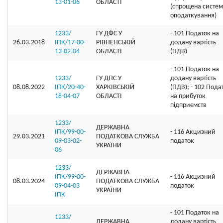
13-01-06
ОБЛАСТI
(спрощена систе
оподаткування)
1233/
ГУ ДФС У
- 101 Податок на
26.03.2018
ІПК/17-00-
РIВНЕНСЬКIЙ
додану вартість
13-02-04
ОБЛАСТI
(ПДВ)
- 101 Податок на
1233/
ГУ ДПС У
додану вартість
08.08.2022
ІПК/20-40-
ХАРКІВСЬКІЙ
(ПДВ); - 102 Пода
18-04-07
ОБЛАСТІ
на прибуток
підприємств
1233/
ДЕРЖАВНА
ІПК/99-00-
- 116 Акцизний
29.03.2021
ПОДАТКОВА СЛУЖБА
09-03-02-
податок
УКРАЇНИ
06
1233/
ДЕРЖАВНА
ІПК/99-00-
- 116 Акцизний
08.03.2024
ПОДАТКОВА СЛУЖБА
09-04-03
податок
УКРАЇНИ
ІПК
- 101 Податок на
1233/
ДЕРЖАВНА
додану вартість