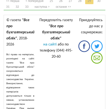
<< перша
< попередня
25
26
27
28
29
30
31
32
33
наступна >
остання >>
© газета
"Все
Передплатіть газету
Приєднуйтесь
про
"Все про
до нас у
бухгалтерський
бухгалтерський
соцмережах:
облік"
, 2018-
облік"
2026
на сайті
або по
телефону (044) 495-
Всі права на матеріали,
20-60
розміщені на сайті
газети "Все про
бухгалтерський облік"
охороняються
відповідно до
законодавства України.
Використання,
відтворення таких
матеріалів
допускаються тільки в
межах, установлених
законодавством
України. При цьому