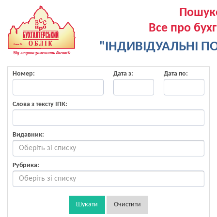
Пошук
Все про бух
"ІНДИВІДУАЛЬНІ ПО
Номер:
Дата з:
Дата по:
Слова з тексту ІПК:
Видавник:
Рубрика:
Шукати
Очистити