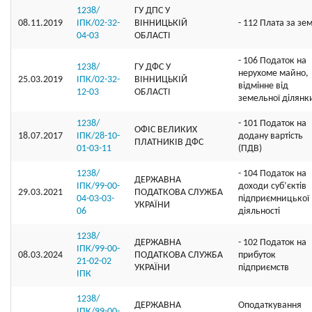
1238/
ГУ ДПС У
08.11.2019
ІПК/02-32-
ВІННИЦЬКІЙ
- 112 Плата за зе
04-03
ОБЛАСТІ
- 106 Податок на
1238/
ГУ ДФС У
нерухоме майно,
25.03.2019
ІПК/02-32-
ВIННИЦЬКIЙ
відмінне від
12-03
ОБЛАСТI
земельної ділянк
1238/
- 101 Податок на
ОФIС ВЕЛИКИХ
18.07.2017
ІПК/28-10-
додану вартість
ПЛАТНИКIВ ДФС
01-03-11
(ПДВ)
1238/
- 104 Податок на
ДЕРЖАВНА
ІПК/99-00-
доходи суб’єктів
29.03.2021
ПОДАТКОВА СЛУЖБА
04-03-03-
підприємницької
УКРАЇНИ
06
діяльності
1238/
ДЕРЖАВНА
- 102 Податок на
ІПК/99-00-
08.03.2024
ПОДАТКОВА СЛУЖБА
прибуток
21-02-02
УКРАЇНИ
підприємств
ІПК
1238/
ДЕРЖАВНА
Оподаткування
ІПК/99-00-