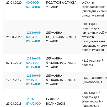
25.03.2020
00-04-02-
ПОДАТКОВА СЛУЖБА
суб’єктів
03-06/ІПК
УКРАЇНИ
господарювання
(спрощена систе
оподаткування)
- 108 Єдиний
податок для
1233/6/99-
ДЕРЖАВНА
юридичних осіб –
25.03.2020
00-04-02-
ПОДАТКОВА СЛУЖБА
суб’єктів
03-06/ІПК
УКРАЇНИ
господарювання
(спрощена систе
оподаткування)
1233/6/99-
ДЕРЖАВНА
- 116 Акцизний
07.11.2019
00-04-02-
ФІСКАЛЬНА СЛУЖБА
податок
05-15/ІПК
УКРАЇНИ
1233/6/99-
ДЕРЖАВНА
- 137 Трансфертне
17.07.2017
99-15-02-
ФІСКАЛЬНА СЛУЖБА
ціноутворення
02-15/ІПК
УКРАЇНИ
- 107 Єдиний
податок для
1233/
ГУ ДФС У
фізичних осіб –
25.03.2019
ІПК/03-20-
ВОЛИНСЬКIЙ
підприємців