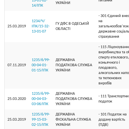
13-01-02-
питання
УКРАЇНИ
14/ІПК
- 301 Єдиний вне
1234/Ч/
на
ГУ ДФС В ОДЕСЬКIЙ
25.03.2019
ІПК/15-32-
загальнообов’яз
ОБЛАСТI
13-01-07
державне соціал
страхування
- 115 Ліцензуванн
виробництва та об
спирту етилового,
1235/6/99-
ДЕРЖАВНА
коньячного і
07.11.2019
00-04-01-
ПОДАТКОВА СЛУЖБА
плодового,
01-15/ІПК
УКРАЇНИ
алкогольних напо
та тютюнових
виробів
1235/6/99-
ДЕРЖАВНА
- 111 Транспортн
25.03.2020
00-04-03-
ПОДАТКОВА СЛУЖБА
податок
03-06/ІПК
УКРАЇНИ
1235/6/99-
ДЕРЖАВНА
- 101 Податок на
25.03.2019
99-15-03-
ФІСКАЛЬНА СЛУЖБА
додану вартість
02-15/ІПК
УКРАЇНИ
(ПДВ)