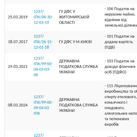
- 106 Податок на
1237/
ГУ ДФС У
нерухоме майно,
25.03.2019
ІПК/06-30-
ЖИТОМИРСЬКIЙ
відмінне від
12-03-19
ОБЛАСТI
земельної ділянк
1237/
- 101 Податок на
18.07.2017
ІПК/26-15-
ГУ ДФС У М.КИЄВI
додану вартість
12-01-18
(ПДВ)
1237/
ДЕРЖАВНА
- 103 Податок на
ІПК/99-00-
29.03.2021
ПОДАТКОВА СЛУЖБА
доходи фізичних
04-03-03-
УКРАЇНИ
осіб (ПДФО)
06
- 115 Ліцензуванн
виробництва та об
1237/
спирту етилового,
ДЕРЖАВНА
ІПК/99-00-
коньячного і
08.03.2024
ПОДАТКОВА СЛУЖБА
09-04-03
плодового,
УКРАЇНИ
ІПК
алкогольних напо
та тютюнових
виробів
1237/