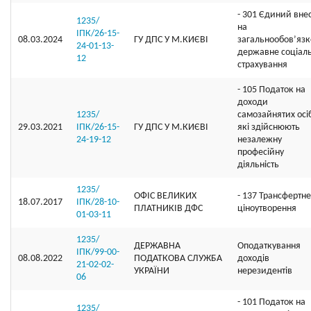
- 301 Єдиний вне
1235/
на
ІПК/26-15-
08.03.2024
ГУ ДПС У М.КИЄВІ
загальнообов’яз
24-01-13-
державне соціал
12
страхування
- 105 Податок на
доходи
1235/
самозайнятих осі
29.03.2021
ІПК/26-15-
ГУ ДПС У М.КИЄВІ
які здійснюють
24-19-12
незалежну
професійну
діяльність
1235/
ОФIС ВЕЛИКИХ
- 137 Трансфертне
18.07.2017
ІПК/28-10-
ПЛАТНИКIВ ДФС
ціноутворення
01-03-11
1235/
ДЕРЖАВНА
Оподаткування
ІПК/99-00-
08.08.2022
ПОДАТКОВА СЛУЖБА
доходів
21-02-02-
УКРАЇНИ
нерезидентів
06
- 101 Податок на
1235/