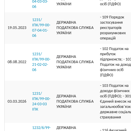
04-03-03-
УКРАЇНИ
осіб (ПДФО)
06
- 109 Порядок
1231/
ДЕРЖАВНА
застосування
ІПК/99-00-
19.05.2023
ПОДАТКОВА СЛУЖБА
реєстраторів
07-04-01-
УКРАЇНИ
розрахункових
06
операцій
- 102 Податок на
1231/
прибуток
ДЕРЖАВНА
ІПК/99-00-
підприємств; - 10
08.08.2022
ПОДАТКОВА СЛУЖБА
21-02-02-
Податок на дохо
УКРАЇНИ
06
фізичних осіб
(ПДФО)
- 103 Податок на
доходи фізичних
1231/
ДЕРЖАВНА
осіб (ПДФО); - 301
ІПК/99-00-
03.03.2026
ПОДАТКОВА СЛУЖБА
Єдиний внесок н
24-03-03
УКРАЇНИ
загальнообов’яз
ІПК
державне соціал
страхування
1232/6/99-
ДЕРЖАВНА
- 116 Акцизний