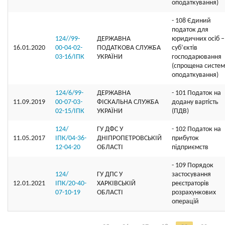
оподаткування)
- 108 Єдиний
податок для
124//99-
ДЕРЖАВНА
юридичних осіб –
16.01.2020
00-04-02-
ПОДАТКОВА СЛУЖБА
суб’єктів
03-16/ІПК
УКРАЇНИ
господарювання
(спрощена систе
оподаткування)
124/6/99-
ДЕРЖАВНА
- 101 Податок на
11.09.2019
00-07-03-
ФІСКАЛЬНА СЛУЖБА
додану вартість
02-15/ІПК
УКРАЇНИ
(ПДВ)
124/
ГУ ДФС У
- 102 Податок на
11.05.2017
ІПК/04-36-
ДНIПРОПЕТРОВСЬКIЙ
прибуток
12-04-20
ОБЛАСТI
підприємств
- 109 Порядок
124/
ГУ ДПС У
застосування
12.01.2021
ІПК/20-40-
ХАРКІВСЬКІЙ
реєстраторів
07-10-19
ОБЛАСТІ
розрахункових
операцій