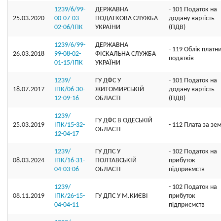
1239/6/99-
ДЕРЖАВНА
- 101 Податок на
25.03.2020
00-07-03-
ПОДАТКОВА СЛУЖБА
додану вартість
02-06/ІПК
УКРАЇНИ
(ПДВ)
1239/6/99-
ДЕРЖАВНА
- 119 Облік платн
26.03.2018
99-08-02-
ФІСКАЛЬНА СЛУЖБА
податків
01-15/ІПК
УКРАЇНИ
1239/
ГУ ДФС У
- 101 Податок на
18.07.2017
ІПК/06-30-
ЖИТОМИРСЬКIЙ
додану вартість
12-09-16
ОБЛАСТI
(ПДВ)
1239/
ГУ ДФС В ОДЕСЬКIЙ
25.03.2019
ІПК/15-32-
- 112 Плата за зе
ОБЛАСТI
12-04-17
1239/
ГУ ДПС У
- 102 Податок на
08.03.2024
ІПК/16-31-
ПОЛТАВСЬКІЙ
прибуток
04-03-06
ОБЛАСТІ
підприємств
1239/
- 102 Податок на
08.11.2019
ІПК/26-15-
ГУ ДПС У М.КИЄВІ
прибуток
04-04-11
підприємств