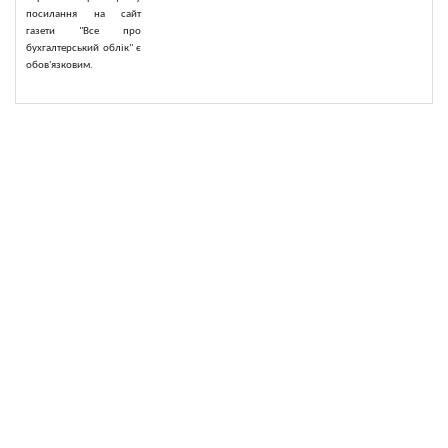
посилання на сайт
газети "Все про
бухгалтерський облік" є
обов'язковим.