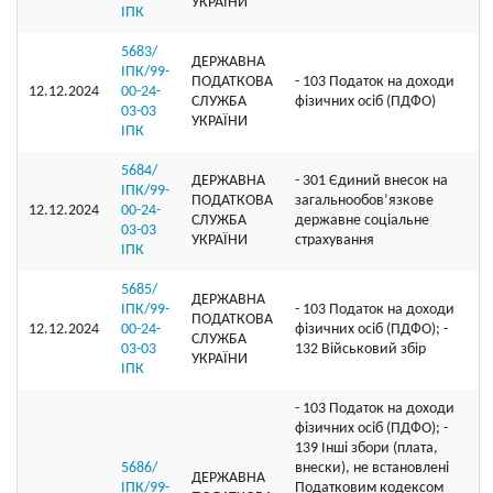
УКРАЇНИ
ІПК
5683/
ДЕРЖАВНА
ІПК/99-
ПОДАТКОВА
- 103 Податок на доходи
12.12.2024
00-24-
СЛУЖБА
фізичних осіб (ПДФО)
03-03
УКРАЇНИ
ІПК
5684/
ДЕРЖАВНА
- 301 Єдиний внесок на
ІПК/99-
ПОДАТКОВА
загальнообов’язкове
12.12.2024
00-24-
СЛУЖБА
державне соціальне
03-03
УКРАЇНИ
страхування
ІПК
5685/
ДЕРЖАВНА
ІПК/99-
- 103 Податок на доходи
ПОДАТКОВА
12.12.2024
00-24-
фізичних осіб (ПДФО); -
СЛУЖБА
03-03
132 Військовий збір
УКРАЇНИ
ІПК
- 103 Податок на доходи
фізичних осіб (ПДФО); -
139 Інші збори (плата,
5686/
внески), не встановлені
ДЕРЖАВНА
ІПК/99-
Податковим кодексом