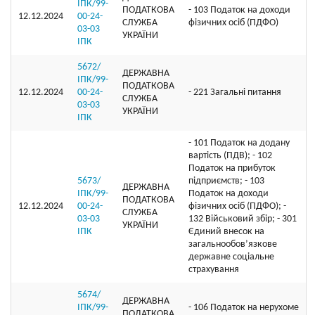
ІПК/99-
ПОДАТКОВА
- 103 Податок на доходи
12.12.2024
00-24-
СЛУЖБА
фізичних осіб (ПДФО)
03-03
УКРАЇНИ
ІПК
5672/
ДЕРЖАВНА
ІПК/99-
ПОДАТКОВА
12.12.2024
00-24-
- 221 Загальні питання
СЛУЖБА
03-03
УКРАЇНИ
ІПК
- 101 Податок на додану
вартість (ПДВ); - 102
Податок на прибуток
5673/
підприємств; - 103
ДЕРЖАВНА
ІПК/99-
Податок на доходи
ПОДАТКОВА
12.12.2024
00-24-
фізичних осіб (ПДФО); -
СЛУЖБА
03-03
132 Військовий збір; - 301
УКРАЇНИ
ІПК
Єдиний внесок на
загальнообов’язкове
державне соціальне
страхування
5674/
ДЕРЖАВНА
ІПК/99-
- 106 Податок на нерухоме
ПОДАТКОВА