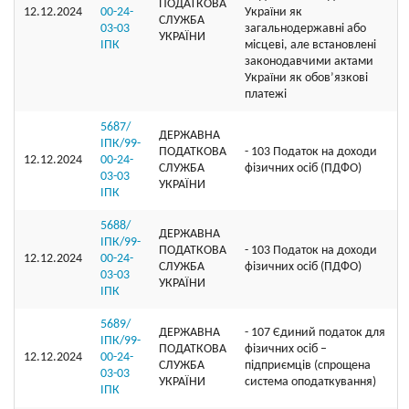
ПОДАТКОВА
12.12.2024
00-24-
України як
СЛУЖБА
03-03
загальнодержавні або
УКРАЇНИ
ІПК
місцеві, але встановлені
законодавчими актами
України як обов’язкові
платежі
5687/
ДЕРЖАВНА
ІПК/99-
ПОДАТКОВА
- 103 Податок на доходи
12.12.2024
00-24-
СЛУЖБА
фізичних осіб (ПДФО)
03-03
УКРАЇНИ
ІПК
5688/
ДЕРЖАВНА
ІПК/99-
ПОДАТКОВА
- 103 Податок на доходи
12.12.2024
00-24-
СЛУЖБА
фізичних осіб (ПДФО)
03-03
УКРАЇНИ
ІПК
5689/
ДЕРЖАВНА
- 107 Єдиний податок для
ІПК/99-
ПОДАТКОВА
фізичних осіб –
12.12.2024
00-24-
СЛУЖБА
підприємців (спрощена
03-03
УКРАЇНИ
система оподаткування)
ІПК