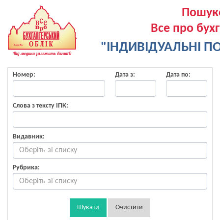
Пошук
Все про бух
"ІНДИВІДУАЛЬНІ ПО
Номер:
Дата з:
Дата по:
Слова з тексту ІПК:
Видавник:
Рубрика:
Шукати
Очистити