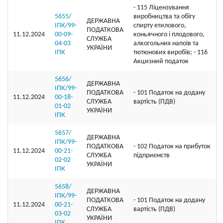
- 115 Ліцензування
5655/
виробництва та обігу
ДЕРЖАВНА
ІПК/99-
спирту етилового,
ПОДАТКОВА
11.12.2024
00-09-
коньячного і плодового,
СЛУЖБА
04-03
алкогольних напоїв та
УКРАЇНИ
ІПК
тютюнових виробів; - 116
Акцизний податок
5656/
ДЕРЖАВНА
ІПК/99-
ПОДАТКОВА
- 101 Податок на додану
11.12.2024
00-18-
СЛУЖБА
вартість (ПДВ)
01-02
УКРАЇНИ
ІПК
5657/
ДЕРЖАВНА
ІПК/99-
ПОДАТКОВА
- 102 Податок на прибуток
11.12.2024
00-21-
СЛУЖБА
підприємств
02-02
УКРАЇНИ
ІПК
5658/
ДЕРЖАВНА
ІПК/99-
ПОДАТКОВА
- 101 Податок на додану
11.12.2024
00-21-
СЛУЖБА
вартість (ПДВ)
03-02
УКРАЇНИ
ІПК