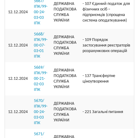
5667/
ДЕРЖАВНА
- 107 Єдиний податок для
ІПК/99-
ПОДАТКОВА
фізичних осіб –
12.12.2024
00-24-
СЛУЖБА
підприємців (спрощена
03-03
УКРАЇНИ
система оподаткування)
ІПК
5668/
ДЕРЖАВНА
ІПК/99-
- 109 Порядок
ПОДАТКОВА
12.12.2024
00-07-
застосування реєстраторів
СЛУЖБА
03-01
розрахункових операцій
УКРАЇНИ
ІПК
5669/
ДЕРЖАВНА
ІПК/99-
ПОДАТКОВА
- 137 Трансфертне
12.12.2024
00-21-
СЛУЖБА
ціноутворення
02-03
УКРАЇНИ
ІПК
5670/
ДЕРЖАВНА
ІПК/99-
ПОДАТКОВА
12.12.2024
00-24-
- 221 Загальні питання
СЛУЖБА
03-03
УКРАЇНИ
ІПК
5671/
ДЕРЖАВНА