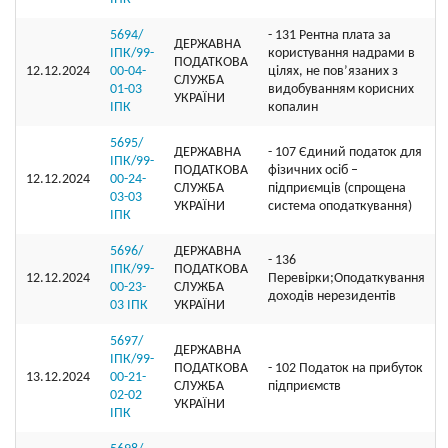
5694/
- 131 Рентна плата за
ДЕРЖАВНА
ІПК/99-
користування надрами в
ПОДАТКОВА
12.12.2024
00-04-
цілях, не пов’язаних з
СЛУЖБА
01-03
видобуванням корисних
УКРАЇНИ
ІПК
копалин
5695/
ДЕРЖАВНА
- 107 Єдиний податок для
ІПК/99-
ПОДАТКОВА
фізичних осіб –
12.12.2024
00-24-
СЛУЖБА
підприємців (спрощена
03-03
УКРАЇНИ
система оподаткування)
ІПК
5696/
ДЕРЖАВНА
- 136
ІПК/99-
ПОДАТКОВА
12.12.2024
Перевірки;Оподаткування
00-23-
СЛУЖБА
доходів нерезидентів
03 ІПК
УКРАЇНИ
5697/
ДЕРЖАВНА
ІПК/99-
ПОДАТКОВА
- 102 Податок на прибуток
13.12.2024
00-21-
СЛУЖБА
підприємств
02-02
УКРАЇНИ
ІПК