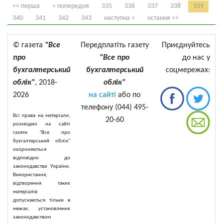
<< перша
< попередня
335
336
337
338
339
340
341
342
343
наступна >
остання >>
© газета
"Все
Передплатіть газету
Приєднуйтесь
про
"Все про
до нас у
бухгалтерський
бухгалтерський
соцмережах:
облік"
, 2018-
облік"
2026
на сайті
або по
телефону (044) 495-
Всі права на матеріали,
20-60
розміщені на сайті
газети "Все про
бухгалтерський облік"
охороняються
відповідно до
законодавства України.
Використання,
відтворення таких
матеріалів
допускаються тільки в
межах, установлених
законодавством