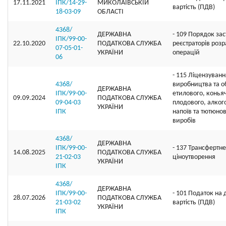
17.11.2021
ІПК/14-29-
МИКОЛАЇВСЬКІЙ
вартість (ПДВ)
18-03-09
ОБЛАСТІ
4368/
ДЕРЖАВНА
- 109 Порядок за
ІПК/99-00-
22.10.2020
ПОДАТКОВА СЛУЖБА
реєстраторів роз
07-05-01-
УКРАЇНИ
операцій
06
- 115 Ліцензуванн
4368/
виробництва та об
ДЕРЖАВНА
ІПК/99-00-
етилового, коньяч
09.09.2024
ПОДАТКОВА СЛУЖБА
09-04-03
плодового, алког
УКРАЇНИ
ІПК
напоїв та тютюно
виробів
4368/
ДЕРЖАВНА
ІПК/99-00-
- 137 Трансфертне
14.08.2025
ПОДАТКОВА СЛУЖБА
21-02-03
ціноутворення
УКРАЇНИ
ІПК
4368/
ДЕРЖАВНА
ІПК/99-00-
- 101 Податок на
28.07.2026
ПОДАТКОВА СЛУЖБА
21-03-02
вартість (ПДВ)
УКРАЇНИ
ІПК