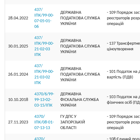
437/
ДЕРЖАВНА
- 109 Порядок за
ІПК/99-00-
28.04.2022
ПОДАТКОВА СЛУЖБА
реєстраторів роз
07-05-01-
УКРАЇНИ
операцій
06
437/
ДЕРЖАВНА
ІПК/99-00-
- 137 Трансфертне
30.01.2025
ПОДАТКОВА СЛУЖБА
21-02-03
ціноутворення
УКРАЇНИ
ІПК
437/
ДЕРЖАВНА
ІПК/99-00-
- 101 Податок на
26.01.2024
ПОДАТКОВА СЛУЖБА
21-03-02
вартість (ПДВ)
УКРАЇНИ
ІПК
4370/6/99-
ДЕРЖАВНА
- 103 Податок на
10.10.2018
99-13-02-
ФІСКАЛЬНА СЛУЖБА
фізичних осіб (П
03-15/ІПК
УКРАЇНИ
4370/
ГУ ДПС У
- 109 Порядок за
27.11.2023
ІПК/08-01-
ЗАПОРІЗЬКІЙ
реєстраторів роз
07-13-13
ОБЛАСТІ
операцій
4370/
- 108 Єдиний под