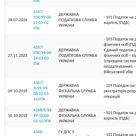
ІПК
4367/
ДЕРЖАВНА
ІПК/99-00-
- 101 Податок на
28.07.2026
ПОДАТКОВА СЛУЖБА
21-03-02
вартість (ПДВ)
УКРАЇНИ
ІПК
- 103 Податок на
фізичних осіб (ПД
4367/
ДЕРЖАВНА
Єдиний податок 
ІПК/99-00-
27.11.2023
ПОДАТКОВА СЛУЖБА
фізичних осіб – п
24-03-03
УКРАЇНИ
(спрощена систе
ІПК
оподаткування); -
Військовий збір
4367/
ДЕРЖАВНА
- 109 Порядок за
Я/99-99-
09.10.2018
ФІСКАЛЬНА СЛУЖБА
реєстраторів роз
08-02-01-
УКРАЇНИ
операцій
14/ІПК
4368/6/99-
ДЕРЖАВНА
- 101 Податок на
10.10.2018
99-12-02-
ФІСКАЛЬНА СЛУЖБА
вартість (ПДВ)
01-15/ІПК
УКРАЇНИ
4368/
ГУ ДПС У
- 101 Податок на