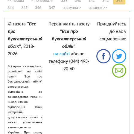
<< перша
< попередня
339
340
341
342
343
344
345
346
347
наступна >
остання >>
© газета
"Все
Передплатіть газету
Приєднуйтесь
про
"Все про
до нас у
бухгалтерський
бухгалтерський
соцмережах:
облік"
, 2018-
облік"
2026
на сайті
або по
телефону (044) 495-
Всі права на матеріали,
20-60
розміщені на сайті
газети "Все про
бухгалтерський облік"
охороняються
відповідно до
законодавства України.
Використання,
відтворення таких
матеріалів
допускаються тільки в
межах, установлених
законодавством
України. При цьому