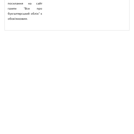
посилання на сайт
газети "Все про
бухгалтерський облік" є
обов'язковим.