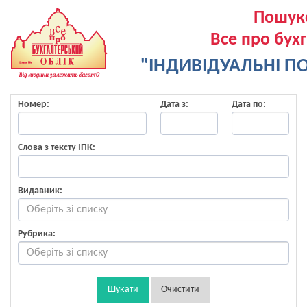
Пошук
Все про бух
"ІНДИВІДУАЛЬНІ ПО
Номер:
Дата з:
Дата по:
Слова з тексту ІПК:
Видавник:
Рубрика:
Шукати
Очистити