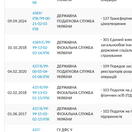
УКРАЇНИ
операцій
06
4369/
ДЕРЖАВНА
ІПК/99-00-
- 137 Трансфертне
09.09.2024
ПОДАТКОВА СЛУЖБА
21-02-03
ціноутворення
УКРАЇНИ
ІПК
- 301 Єдиний вне
4369/С/99-
ДЕРЖАВНА
загальнообов’яз
10.10.2018
99-13-02-
ФІСКАЛЬНА СЛУЖБА
державне соціал
03-14/ІПК
УКРАЇНИ
страхування
437/6/99-
ДЕРЖАВНА
- 109 Порядок за
04.02.2020
00-05-04-
ПОДАТКОВА СЛУЖБА
реєстраторів роз
01-06/ІПК
УКРАЇНИ
операцій
437/6/99-
ДЕРЖАВНА
- 103 Податок на
02.02.2018
99-13-01-
ФІСКАЛЬНА СЛУЖБА
фізичних осіб (П
01-15/ІПК
УКРАЇНИ
437/6/99-
ДЕРЖАВНА
- 102 Податок на 
01.06.2017
99-15-02-
ФІСКАЛЬНА СЛУЖБА
підприємств
02-15/ІПК
УКРАЇНИ
437/
ГУ ДФС У