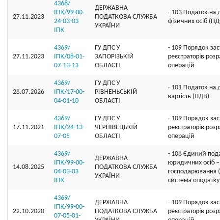
4368/
ДЕРЖАВНА
ІПК/99-00-
- 103 Податок на
27.11.2023
ПОДАТКОВА СЛУЖБА
24-03-03
фізичних осіб (П
УКРАЇНИ
ІПК
4369/
ГУ ДПС У
- 109 Порядок за
27.11.2023
ІПК/08-01-
ЗАПОРІЗЬКІЙ
реєстраторів роз
07-13-13
ОБЛАСТІ
операцій
4369/
ГУ ДПС У
- 101 Податок на
28.07.2026
ІПК/17-00-
РІВНЕНЬСЬКІЙ
вартість (ПДВ)
04-01-10
ОБЛАСТІ
4369/
ГУ ДПС У
- 109 Порядок за
17.11.2021
ІПК/24-13-
ЧЕРНІВЕЦЬКІЙ
реєстраторів роз
07-05
ОБЛАСТІ
операцій
4369/
- 108 Єдиний под
ДЕРЖАВНА
ІПК/99-00-
юридичних осіб – 
14.08.2025
ПОДАТКОВА СЛУЖБА
04-03-03
господарювання 
УКРАЇНИ
ІПК
система оподатку
4369/
ДЕРЖАВНА
- 109 Порядок за
ІПК/99-00-
22.10.2020
ПОДАТКОВА СЛУЖБА
реєстраторів роз
07-05-01-