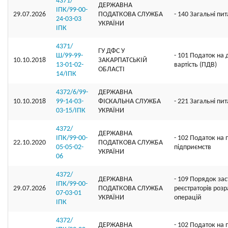
4371/
ДЕРЖАВНА
ІПК/99-00-
29.07.2026
ПОДАТКОВА СЛУЖБА
- 140 Загальні пи
24-03-03
УКРАЇНИ
ІПК
4371/
ГУ ДФС У
Ш/99-99-
- 101 Податок на
10.10.2018
ЗАКАРПАТСЬКIЙ
13-01-02-
вартість (ПДВ)
ОБЛАСТI
14/ІПК
4372/6/99-
ДЕРЖАВНА
10.10.2018
99-14-03-
ФІСКАЛЬНА СЛУЖБА
- 221 Загальні пи
03-15/ІПК
УКРАЇНИ
4372/
ДЕРЖАВНА
ІПК/99-00-
- 102 Податок на 
22.10.2020
ПОДАТКОВА СЛУЖБА
05-05-02-
підприємств
УКРАЇНИ
06
4372/
ДЕРЖАВНА
- 109 Порядок за
ІПК/99-00-
29.07.2026
ПОДАТКОВА СЛУЖБА
реєстраторів роз
07-03-01
УКРАЇНИ
операцій
ІПК
4372/
ДЕРЖАВНА
- 102 Податок на 