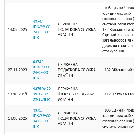
- 108 Єдиний под
юридичних осіб – 
господарювання 
4374/
ДЕРЖАВНА
система оподаткув
ІПК/99-00-
14.08.2025
ПОДАТКОВА СЛУЖБА
132 Військовий зб
24-03-03
УКРАЇНИ
Єдиний внесок н
ІПК
загальнообов’яз
державне соціал
страхування
4374/
ДЕРЖАВНА
ІПК/99-00-
27.11.2023
ПОДАТКОВА СЛУЖБА
- 132 Військовий 
24-03-03
УКРАЇНИ
ІПК
4375/6/99-
ДЕРЖАВНА
10.10.2018
99-12-02-
ФІСКАЛЬНА СЛУЖБА
- 112 Плата за зе
03-15/ІПК
УКРАЇНИ
4375/
- 108 Єдиний под
ДЕРЖАВНА
ІПК/99-00-
юридичних осіб – 
14.08.2025
ПОДАТКОВА СЛУЖБА
04-03-03
господарювання 
УКРАЇНИ
ІПК
система оподатку