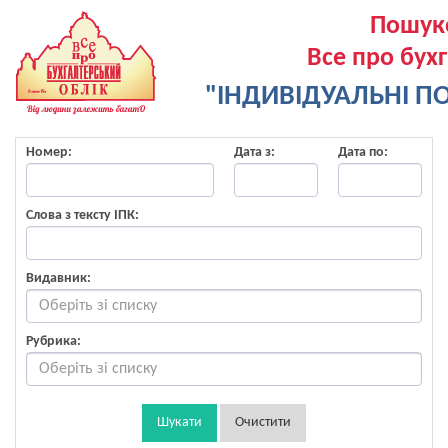
Пошук
Все про бух
"ІНДИВІДУАЛЬНІ ПО
Номер:
Дата з:
Дата по:
Слова з тексту ІПК:
Видавник:
Рубрика:
Шукати
Очистити