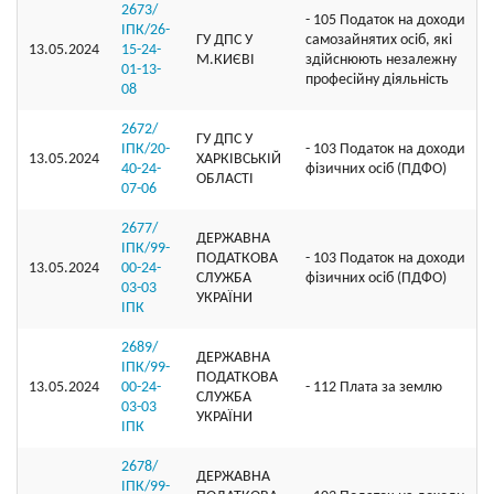
2673/
- 105 Податок на доходи
ІПК/26-
ГУ ДПС У
самозайнятих осіб, які
13.05.2024
15-24-
М.КИЄВІ
здійснюють незалежну
01-13-
професійну діяльність
08
2672/
ГУ ДПС У
ІПК/20-
- 103 Податок на доходи
13.05.2024
ХАРКІВСЬКІЙ
40-24-
фізичних осіб (ПДФО)
ОБЛАСТІ
07-06
2677/
ДЕРЖАВНА
ІПК/99-
ПОДАТКОВА
- 103 Податок на доходи
13.05.2024
00-24-
СЛУЖБА
фізичних осіб (ПДФО)
03-03
УКРАЇНИ
ІПК
2689/
ДЕРЖАВНА
ІПК/99-
ПОДАТКОВА
13.05.2024
00-24-
- 112 Плата за землю
СЛУЖБА
03-03
УКРАЇНИ
ІПК
2678/
ДЕРЖАВНА
ІПК/99-