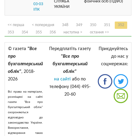
СЛУЖБА
фізичних осіб (ПДФО)
03-03
УКРАЇНИ
ІПК
<< перша
< попередня
348
349
350
351
352
353
354
355
356
наступна >
остання >>
© газета
"Все
Передплатіть газету
Приєднуйтесь
про
"Все про
до нас у
бухгалтерський
бухгалтерський
соцмережах:
облік"
, 2018-
облік"
2026
на сайті
або по
телефону (044) 495-
Всі права на матеріали,
20-60
розміщені на сайті
газети "Все про
бухгалтерський облік"
охороняються
відповідно до
законодавства України.
Використання,
відтворення таких