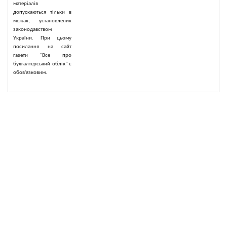
матеріалів
допускаються тільки в
межах, установлених
законодавством
України. При цьому
посилання на сайт
газети "Все про
бухгалтерський облік" є
обов'язковим.