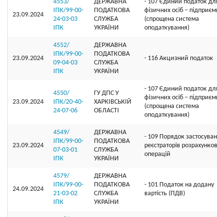
4553/
ДЕРЖАВНА
- 107 Єдиний податок дл
ІПК/99-00-
ПОДАТКОВА
фізичних осіб – підприєм
23.09.2024
24-03-03
СЛУЖБА
(спрощена система
ІПК
УКРАЇНИ
оподаткування)
4552/
ДЕРЖАВНА
ІПК/99-00-
ПОДАТКОВА
23.09.2024
- 116 Акцизний податок
09-04-03
СЛУЖБА
ІПК
УКРАЇНИ
- 107 Єдиний податок дл
4550/
ГУ ДПС У
фізичних осіб – підприєм
23.09.2024
ІПК/20-40-
ХАРКІВСЬКІЙ
(спрощена система
24-07-06
ОБЛАСТІ
оподаткування)
4549/
ДЕРЖАВНА
- 109 Порядок застосува
ІПК/99-00-
ПОДАТКОВА
23.09.2024
реєстраторів розрахунко
07-03-01
СЛУЖБА
операцій
ІПК
УКРАЇНИ
4579/
ДЕРЖАВНА
ІПК/99-00-
ПОДАТКОВА
- 101 Податок на додану
24.09.2024
21-03-02
СЛУЖБА
вартість (ПДВ)
ІПК
УКРАЇНИ