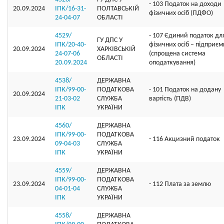
- 103 Податок на доходи
20.09.2024
ІПК/16-31-
ПОЛТАВСЬКІЙ
фізичних осіб (ПДФО)
24-04-07
ОБЛАСТІ
4529/
- 107 Єдиний податок дл
ГУ ДПС У
ІПК/20-40-
фізичних осіб – підприєм
20.09.2024
ХАРКІВСЬКІЙ
24-07-06
(спрощена система
ОБЛАСТІ
20.09.2024
оподаткування)
4538/
ДЕРЖАВНА
ІПК/99-00-
ПОДАТКОВА
- 101 Податок на додану
20.09.2024
21-03-02
СЛУЖБА
вартість (ПДВ)
ІПК
УКРАЇНИ
4560/
ДЕРЖАВНА
ІПК/99-00-
ПОДАТКОВА
23.09.2024
- 116 Акцизний податок
09-04-03
СЛУЖБА
ІПК
УКРАЇНИ
4559/
ДЕРЖАВНА
ІПК/99-00-
ПОДАТКОВА
23.09.2024
- 112 Плата за землю
04-01-04
СЛУЖБА
ІПК
УКРАЇНИ
4558/
ДЕРЖАВНА