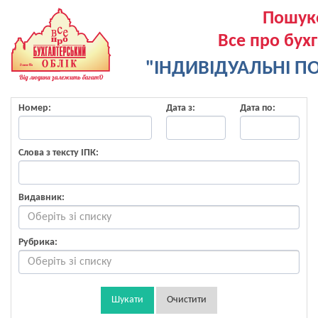
Пошук
Все про бух
"ІНДИВІДУАЛЬНІ ПО
Номер:
Дата з:
Дата по:
Слова з тексту ІПК:
Видавник:
Рубрика:
Шукати
Очистити