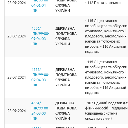
ІПК/99-00-
ПОДАТКОВА
23.09.2024
- 112 Плата за землю
04-01-04
СЛУЖБА
ІПК
УКРАЇНИ
- 115 Ліцензування
виробництва та обігу спи
4556/
ДЕРЖАВНА
етилового, коньячного і
ІПК/99-00-
ПОДАТКОВА
23.09.2024
плодового, алкогольних
09-04-03
СЛУЖБА
напоїв та тютюнових
ІПК
УКРАЇНИ
виробів; - 116 Акцизний
податок
- 115 Ліцензування
виробництва та обігу спи
4555/
ДЕРЖАВНА
етилового, коньячного і
ІПК/99-00-
ПОДАТКОВА
23.09.2024
плодового, алкогольних
09-04-03
СЛУЖБА
напоїв та тютюнових
ІПК
УКРАЇНИ
виробів; - 116 Акцизний
податок
4554/
ДЕРЖАВНА
- 107 Єдиний податок дл
ІПК/99-00-
ПОДАТКОВА
фізичних осіб – підприєм
23.09.2024
24-03-03
СЛУЖБА
(спрощена система
ІПК
УКРАЇНИ
оподаткування)