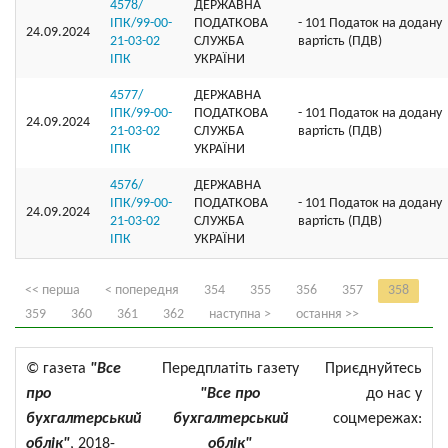
4578/
ДЕРЖАВНА
ІПК/99-00-
ПОДАТКОВА
- 101 Податок на додану
24.09.2024
21-03-02
СЛУЖБА
вартість (ПДВ)
ІПК
УКРАЇНИ
4577/
ДЕРЖАВНА
ІПК/99-00-
ПОДАТКОВА
- 101 Податок на додану
24.09.2024
21-03-02
СЛУЖБА
вартість (ПДВ)
ІПК
УКРАЇНИ
4576/
ДЕРЖАВНА
ІПК/99-00-
ПОДАТКОВА
- 101 Податок на додану
24.09.2024
21-03-02
СЛУЖБА
вартість (ПДВ)
ІПК
УКРАЇНИ
<< перша
< попередня
354
355
356
357
358
359
360
361
362
наступна >
остання >>
© газета
"Все
Передплатіть газету
Приєднуйтесь
про
"Все про
до нас у
бухгалтерський
бухгалтерський
соцмережах:
облік"
, 2018-
облік"