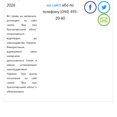
2026
на сайті
або по
телефону (044) 495-
Всі права на матеріали,
20-60
розміщені на сайті
газети "Все про
бухгалтерський облік"
охороняються
відповідно до
законодавства України.
Використання,
відтворення таких
матеріалів
допускаються тільки в
межах, установлених
законодавством
України. При цьому
посилання на сайт
газети "Все про
бухгалтерський облік" є
обов'язковим.