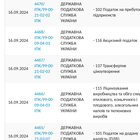
4470/
ДЕРЖАВНА
ІПК/99-00-
ПОДАТКОВА
- 102 Податок на прибуто
16.09.2024
21-02-02
СЛУЖБА
підприємств
ІПК
УКРАЇНИ
4468/
ДЕРЖАВНА
ІПК/99-00-
ПОДАТКОВА
16.09.2024
- 116 Акцизний податок
09-04-03
СЛУЖБА
ІПК
УКРАЇНИ
4467/
ДЕРЖАВНА
ІПК/99-00-
ПОДАТКОВА
- 137 Трансфертне
16.09.2024
21-02-03
СЛУЖБА
ціноутворення
ІПК
УКРАЇНИ
- 115 Ліцензування
4466/
ДЕРЖАВНА
виробництва та обігу спи
ІПК/99-00-
ПОДАТКОВА
етилового, коньячного і
16.09.2024
09-04-03
СЛУЖБА
плодового, алкогольних
ІПК
УКРАЇНИ
напоїв та тютюнових
виробів
4465/
ДЕРЖАВНА
ІПК/99-00-
ПОДАТКОВА
- 101 Податок на додану
16.09.2024
21-03-02
СЛУЖБА
вартість (ПДВ)