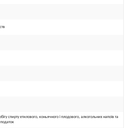
ств
бігу спирту етилового, коньячного і плодового, алкогольних напоїв та
 податок