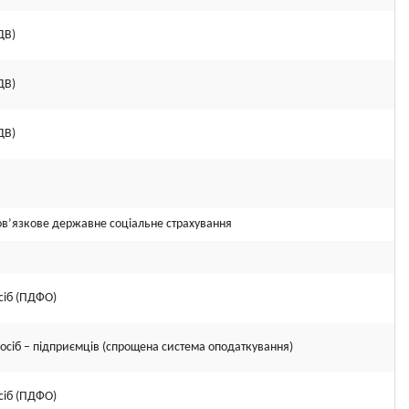
ДВ)
ДВ)
ДВ)
ов’язкове державне соціальне страхування
сіб (ПДФО)
осіб – підприємців (спрощена система оподаткування)
сіб (ПДФО)