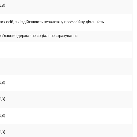
ДВ)
их осіб, які здійснюють незалежну професійну діяльність
ов’язкове державне соціальне страхування
ДВ)
ДВ)
ДВ)
ДВ)