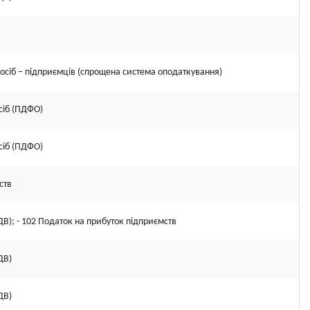
осіб – підприємців (спрощена система оподаткування)
сіб (ПДФО)
сіб (ПДФО)
ств
ДВ); - 102 Податок на прибуток підприємств
ДВ)
ДВ)