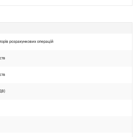
торів розрахункових операцій
ств
ств
ДВ)