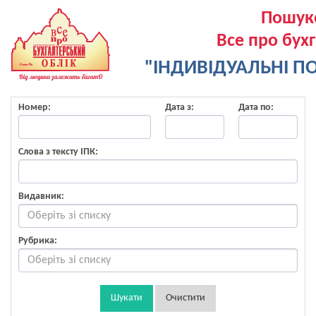
Пошук
Все про бух
"ІНДИВІДУАЛЬНІ ПО
Номер:
Дата з:
Дата по:
Слова з тексту ІПК:
Видавник:
Рубрика:
Шукати
Очистити