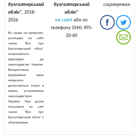
бухгалтерський
бухгалтерський
соцмережах:
облік"
, 2018-
облік"
2026
на сайті
або по
телефону (044) 495-
Всі права на матеріали,
20-60
розміщені на сайті
газети "Все про
бухгалтерський облік"
охороняються
відповідно до
законодавства України.
Використання,
відтворення таких
матеріалів
допускаються тільки в
межах, установлених
законодавством
України. При цьому
посилання на сайт
газети "Все про
бухгалтерський облік" є
обов'язковим.