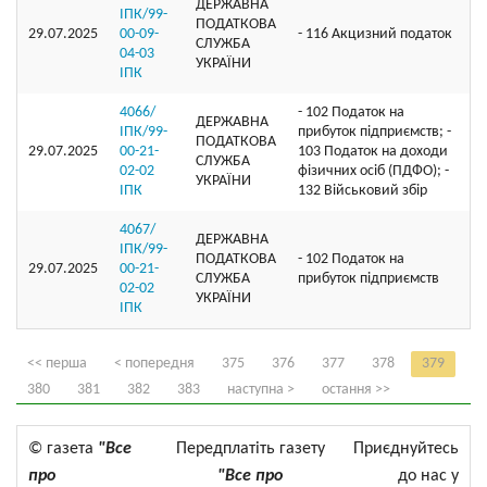
ДЕРЖАВНА
ІПК/99-
ПОДАТКОВА
29.07.2025
00-09-
- 116 Акцизний податок
СЛУЖБА
04-03
УКРАЇНИ
ІПК
4066/
- 102 Податок на
ДЕРЖАВНА
ІПК/99-
прибуток підприємств; -
ПОДАТКОВА
29.07.2025
00-21-
103 Податок на доходи
СЛУЖБА
02-02
фізичних осіб (ПДФО); -
УКРАЇНИ
ІПК
132 Військовий збір
4067/
ДЕРЖАВНА
ІПК/99-
ПОДАТКОВА
- 102 Податок на
29.07.2025
00-21-
СЛУЖБА
прибуток підприємств
02-02
УКРАЇНИ
ІПК
<< перша
< попередня
375
376
377
378
379
380
381
382
383
наступна >
остання >>
© газета
"Все
Передплатіть газету
Приєднуйтесь
про
"Все про
до нас у