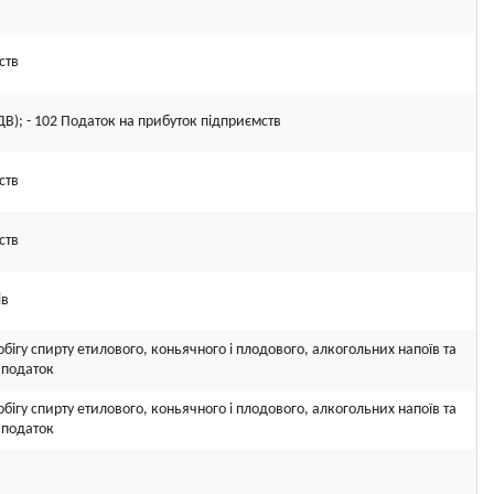
ств
ДВ); - 102 Податок на прибуток підприємств
ств
ств
ів
бігу спирту етилового, коньячного і плодового, алкогольних напоїв та
 податок
бігу спирту етилового, коньячного і плодового, алкогольних напоїв та
 податок