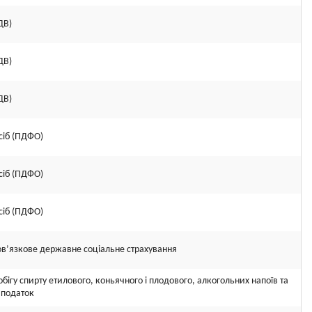
ДВ)
ДВ)
ДВ)
сіб (ПДФО)
сіб (ПДФО)
сіб (ПДФО)
ов’язкове державне соціальне страхування
бігу спирту етилового, коньячного і плодового, алкогольних напоїв та
 податок