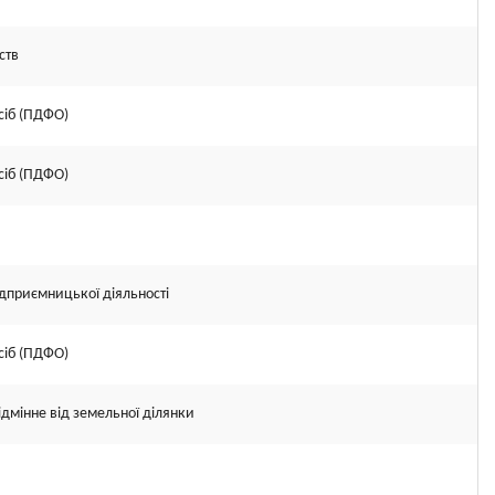
ств
сіб (ПДФО)
сіб (ПДФО)
підприємницької діяльності
сіб (ПДФО)
ідмінне від земельної ділянки