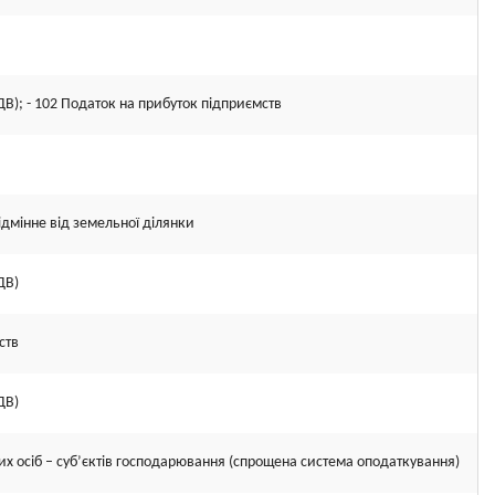
ДВ); - 102 Податок на прибуток підприємств
ідмінне від земельної ділянки
ДВ)
ств
ДВ)
х осіб – суб’єктів господарювання (спрощена система оподаткування)