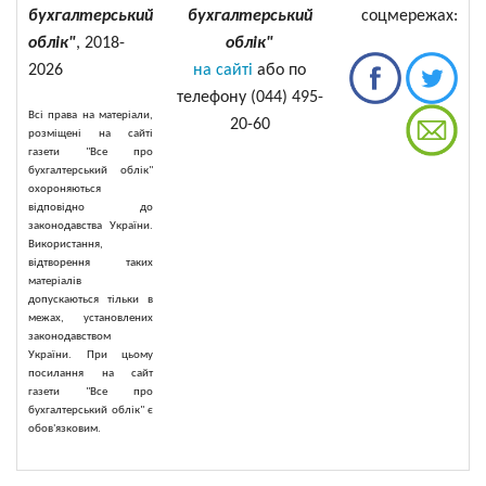
бухгалтерський
бухгалтерський
соцмережах:
облік"
, 2018-
облік"
2026
на сайті
або по
телефону (044) 495-
Всі права на матеріали,
20-60
розміщені на сайті
газети "Все про
бухгалтерський облік"
охороняються
відповідно до
законодавства України.
Використання,
відтворення таких
матеріалів
допускаються тільки в
межах, установлених
законодавством
України. При цьому
посилання на сайт
газети "Все про
бухгалтерський облік" є
обов'язковим.