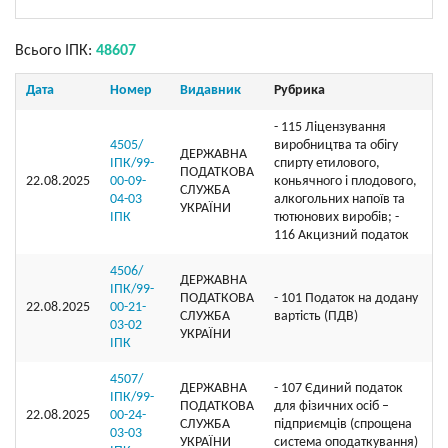
Всього ІПК:
48607
Дата
Номер
Видавник
Рубрика
- 115 Ліцензування
4505/
виробництва та обігу
ДЕРЖАВНА
ІПК/99-
спирту етилового,
ПОДАТКОВА
22.08.2025
00-09-
коньячного і плодового,
СЛУЖБА
04-03
алкогольних напоїв та
УКРАЇНИ
ІПК
тютюнових виробів; -
116 Акцизний податок
4506/
ДЕРЖАВНА
ІПК/99-
ПОДАТКОВА
- 101 Податок на додану
22.08.2025
00-21-
СЛУЖБА
вартість (ПДВ)
03-02
УКРАЇНИ
ІПК
4507/
ДЕРЖАВНА
- 107 Єдиний податок
ІПК/99-
ПОДАТКОВА
для фізичних осіб –
22.08.2025
00-24-
СЛУЖБА
підприємців (спрощена
03-03
УКРАЇНИ
система оподаткування)