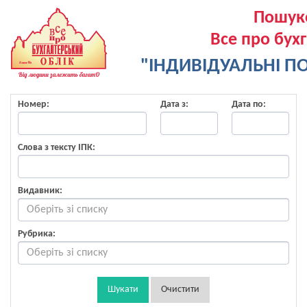
Пошук
Все про бух
"ІНДИВІДУАЛЬНІ ПО
Номер:
Дата з:
Дата по:
Слова з тексту ІПК:
Видавник:
Рубрика:
Шукати
Очистити