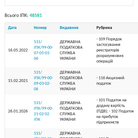
Всього ІПК:
48581
Дата
Номер
Видавник
Рубрика
- 109 Порядок
531/
ДЕРЖАВНА
застосування
ІПК/99-00-
ПОДАТКОВА
16.05.2022
реєстраторів
07-05-01-
СЛУЖБА
розрахункових
06
УКРАЇНИ
операцій
531/
ДЕРЖАВНА
ІПК/99-00-
ПОДАТКОВА
- 116 Акцизний
15.02.2021
09-03-02-
СЛУЖБА
податок
06
УКРАЇНИ
- 101 Податок на
531/
ДЕРЖАВНА
додану вартість
ІПК/99-00-
ПОДАТКОВА
26.01.2026
(ПДВ); - 102 Податок
21-02-02
СЛУЖБА
на прибуток
ІПК
УКРАЇНИ
підприємств
531/
ДЕРЖАВНА