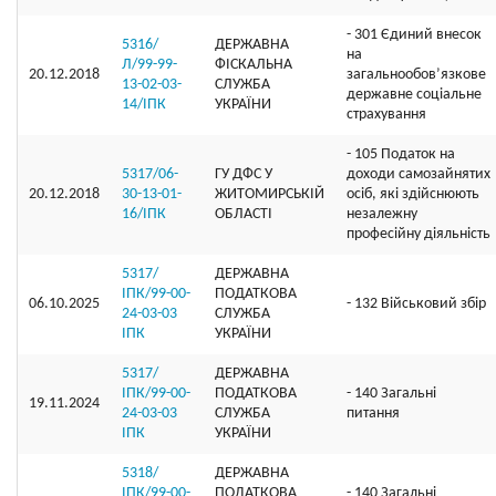
- 301 Єдиний внесок
5316/
ДЕРЖАВНА
на
Л/99-99-
ФІСКАЛЬНА
20.12.2018
загальнообов’язкове
13-02-03-
СЛУЖБА
державне соціальне
14/ІПК
УКРАЇНИ
страхування
- 105 Податок на
5317/06-
ГУ ДФС У
доходи самозайнятих
20.12.2018
30-13-01-
ЖИТОМИРСЬКIЙ
осіб, які здійснюють
16/ІПК
ОБЛАСТI
незалежну
професійну діяльність
5317/
ДЕРЖАВНА
ІПК/99-00-
ПОДАТКОВА
06.10.2025
- 132 Військовий збір
24-03-03
СЛУЖБА
ІПК
УКРАЇНИ
5317/
ДЕРЖАВНА
ІПК/99-00-
ПОДАТКОВА
- 140 Загальні
19.11.2024
24-03-03
СЛУЖБА
питання
ІПК
УКРАЇНИ
5318/
ДЕРЖАВНА
ІПК/99-00-
ПОДАТКОВА
- 140 Загальні