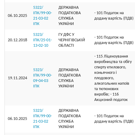
5322/
ДЕРЖАВНА
ІПК/99-00-
ПОДАТКОВА
- 101 Податок на
06.10.2025
21-03-02
СЛУЖБА
додану вартість (ПДВ)
ІПК
УКРАЇНИ
5323/
ГУ ДФС У
- 101 Податок на
20.12.2018
ІПК/25-01-
ЧЕРНIГIВСЬКIЙ
додану вартість (ПДВ)
13-02-10
ОБЛАСТI
- 115 Ліцензування
виробництва та обігу
спирту етилового,
5323/
ДЕРЖАВНА
коньячного і
ІПК/99-00-
ПОДАТКОВА
19.11.2024
плодового,
09-04-03
СЛУЖБА
алкогольних напоїв
ІПК
УКРАЇНИ
та тютюнових
виробів; - 116
Акцизний податок
5323/
ДЕРЖАВНА
ІПК/99-00-
ПОДАТКОВА
- 101 Податок на
06.10.2025
21-03-02
СЛУЖБА
додану вартість (ПДВ)
ІПК
УКРАЇНИ