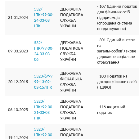
- 107 Єдиний податок
532/
ДЕРЖАВНА
для фізичних осіб –
ІПК/99-00-
ПОДАТКОВА
31.01.2024
підприємців
24-03-03
СЛУЖБА
(спрощена система
ІПК
УКРАЇНИ
оподаткування)
- 301 Єдиний внесок
532/
ДЕРЖАВНА
на
ІПК/99-00-
ПОДАТКОВА
09.03.2023
загальнообов’язкове
24-03-03-
СЛУЖБА
державне соціальне
06
УКРАЇНИ
страхування
ДЕРЖАВНА
5320/6/99-
- 103 Податок на
ФІСКАЛЬНА
20.12.2018
99-13-02-
доходи фізичних осіб
СЛУЖБА
03-15/ІПК
(ПДФО)
УКРАЇНИ
5320/
ДЕРЖАВНА
ІПК/99-00-
ПОДАТКОВА
- 116 Акцизний
06.10.2025
21-03-03
СЛУЖБА
податок
ІПК
УКРАЇНИ
5320/
ДЕРЖАВНА
ІПК/99-00-
ПОДАТКОВА
19.11.2024