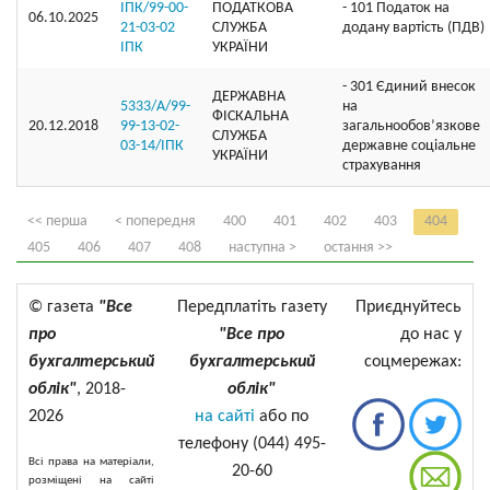
ІПК/99-00-
ПОДАТКОВА
- 101 Податок на
06.10.2025
21-03-02
СЛУЖБА
додану вартість (ПДВ)
ІПК
УКРАЇНИ
- 301 Єдиний внесок
ДЕРЖАВНА
5333/А/99-
на
ФІСКАЛЬНА
20.12.2018
99-13-02-
загальнообов’язкове
СЛУЖБА
03-14/ІПК
державне соціальне
УКРАЇНИ
страхування
<< перша
< попередня
400
401
402
403
404
405
406
407
408
наступна >
остання >>
© газета
"Все
Передплатіть газету
Приєднуйтесь
про
"Все про
до нас у
бухгалтерський
бухгалтерський
соцмережах:
облік"
, 2018-
облік"
2026
на сайті
або по
телефону (044) 495-
Всі права на матеріали,
20-60
розміщені на сайті