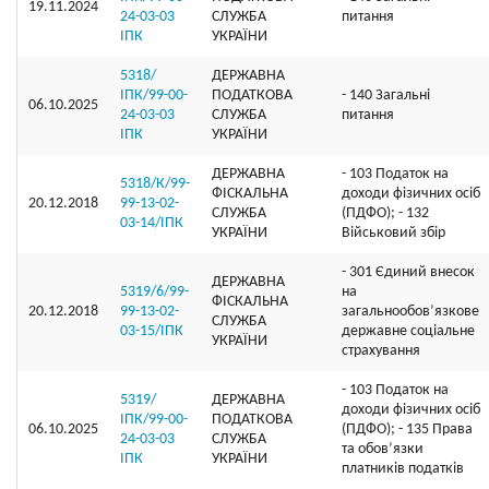
19.11.2024
24-03-03
СЛУЖБА
питання
ІПК
УКРАЇНИ
5318/
ДЕРЖАВНА
ІПК/99-00-
ПОДАТКОВА
- 140 Загальні
06.10.2025
24-03-03
СЛУЖБА
питання
ІПК
УКРАЇНИ
ДЕРЖАВНА
- 103 Податок на
5318/К/99-
ФІСКАЛЬНА
доходи фізичних осіб
20.12.2018
99-13-02-
СЛУЖБА
(ПДФО); - 132
03-14/ІПК
УКРАЇНИ
Військовий збір
- 301 Єдиний внесок
ДЕРЖАВНА
5319/6/99-
на
ФІСКАЛЬНА
20.12.2018
99-13-02-
загальнообов’язкове
СЛУЖБА
03-15/ІПК
державне соціальне
УКРАЇНИ
страхування
- 103 Податок на
5319/
ДЕРЖАВНА
доходи фізичних осіб
ІПК/99-00-
ПОДАТКОВА
06.10.2025
(ПДФО); - 135 Права
24-03-03
СЛУЖБА
та обов’язки
ІПК
УКРАЇНИ
платників податків