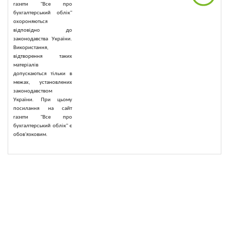
газети "Все про
бухгалтерський облік"
охороняються
відповідно до
законодавства України.
Використання,
відтворення таких
матеріалів
допускаються тільки в
межах, установлених
законодавством
України. При цьому
посилання на сайт
газети "Все про
бухгалтерський облік" є
обов'язковим.