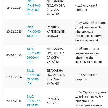
5310/
ДЕРЖАВНА
ІПК/99-00-
ПОДАТКОВА
- 116 Акцизний
19.11.2024
09-04-03
СЛУЖБА
податок
ІПК
УКРАЇНИ
- 107 Єдиний податок
5311/
ГУ ДФС У
для фізичних осіб –
20.12.2018
ІПК/20-40-
ХАРКIВСЬКIЙ
підприємців
13-02-11
ОБЛАСТI
(спрощена система
оподаткування)
5311/
ДЕРЖАВНА
- 106 Податок на
ІПК/99-00-
ПОДАТКОВА
нерухоме майно,
06.10.2025
04-01-04
СЛУЖБА
відмінне від
ІПК
УКРАЇНИ
земельної ділянки
5311/
ДЕРЖАВНА
ІПК/99-00-
ПОДАТКОВА
- 116 Акцизний
19.11.2024
09-04-03
СЛУЖБА
податок
ІПК
УКРАЇНИ
- 107 Єдиний податок
5312/
для фізичних осіб –
ГУ ДФС У
20.12.2018
ІПК/26-15-
підприємців
М.КИЄВI
13-06-09
(спрощена система