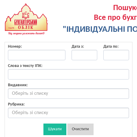
Пошук
Все про бух
"ІНДИВІДУАЛЬНІ ПО
Номер:
Дата з:
Дата по:
Слова з тексту ІПК:
Видавник:
Рубрика:
Шукати
Очистити