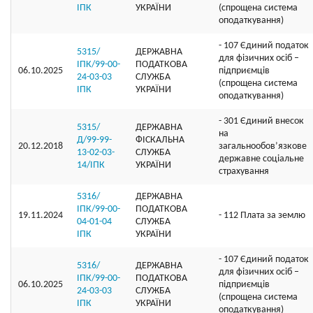
ІПК
УКРАЇНИ
(спрощена система
оподаткування)
- 107 Єдиний податок
5315/
ДЕРЖАВНА
для фізичних осіб –
ІПК/99-00-
ПОДАТКОВА
06.10.2025
підприємців
24-03-03
СЛУЖБА
(спрощена система
ІПК
УКРАЇНИ
оподаткування)
- 301 Єдиний внесок
5315/
ДЕРЖАВНА
на
Д/99-99-
ФІСКАЛЬНА
20.12.2018
загальнообов’язкове
13-02-03-
СЛУЖБА
державне соціальне
14/ІПК
УКРАЇНИ
страхування
5316/
ДЕРЖАВНА
ІПК/99-00-
ПОДАТКОВА
19.11.2024
- 112 Плата за землю
04-01-04
СЛУЖБА
ІПК
УКРАЇНИ
- 107 Єдиний податок
5316/
ДЕРЖАВНА
для фізичних осіб –
ІПК/99-00-
ПОДАТКОВА
06.10.2025
підприємців
24-03-03
СЛУЖБА
(спрощена система
ІПК
УКРАЇНИ
оподаткування)