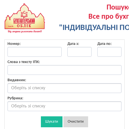
Пошук
Все про бух
"ІНДИВІДУАЛЬНІ ПО
Номер:
Дата з:
Дата по:
Слова з тексту ІПК:
Видавник:
Рубрика:
Шукати
Очистити