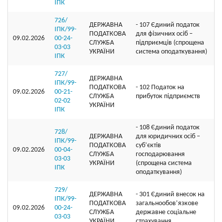
ІПК
726/
ДЕРЖАВНА
- 107 Єдиний податок
ІПК/99-
ПОДАТКОВА
для фізичних осіб –
09.02.2026
00-24-
СЛУЖБА
підприємців (спрощена
03-03
УКРАЇНИ
система оподаткування)
ІПК
727/
ДЕРЖАВНА
ІПК/99-
ПОДАТКОВА
- 102 Податок на
09.02.2026
00-21-
СЛУЖБА
прибуток підприємств
02-02
УКРАЇНИ
ІПК
- 108 Єдиний податок
728/
ДЕРЖАВНА
для юридичних осіб –
ІПК/99-
ПОДАТКОВА
суб’єктів
09.02.2026
00-04-
СЛУЖБА
господарювання
03-03
УКРАЇНИ
(спрощена система
ІПК
оподаткування)
729/
ДЕРЖАВНА
- 301 Єдиний внесок на
ІПК/99-
ПОДАТКОВА
загальнообов’язкове
09.02.2026
00-24-
СЛУЖБА
державне соціальне
03-03
УКРАЇНИ
страхування