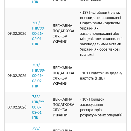
ІПК
- 139 Інші збори (плата,
внески), не встановлені
730/
Податковим кодексом
ДЕРЖАВНА
ІПК/99-
України як
ПОДАТКОВА
09.02.2026
00-21-
загальнодержавні або
СЛУЖБА
02-01
місцеві, але встановлені
УКРАЇНИ
ІПК
законодавчими актами
України як обов’язкові
платежі
731/
ДЕРЖАВНА
ІПК/99-
ПОДАТКОВА
- 101 Податок на додану
09.02.2026
00-21-
СЛУЖБА
вартість (ПДВ)
03-02
УКРАЇНИ
ІПК
732/
ДЕРЖАВНА
- 109 Порядок
ІПК/99-
ПОДАТКОВА
застосування
09.02.2026
00-07-
СЛУЖБА
реєстраторів
03-01
УКРАЇНИ
розрахункових операцій
ІПК
733/