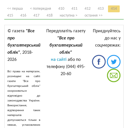
<< перша
< попередня
410
411
412
413
414
415
416
417
418
наступна >
остання >>
© газета
"Все
Передплатіть газету
Приєднуйтесь
про
"Все про
до нас у
бухгалтерський
бухгалтерський
соцмережах:
облік"
, 2018-
облік"
2026
на сайті
або по
телефону (044) 495-
Всі права на матеріали,
20-60
розміщені на сайті
газети "Все про
бухгалтерський облік"
охороняються
відповідно до
законодавства України.
Використання,
відтворення таких
матеріалів
допускаються тільки в
межах, установлених