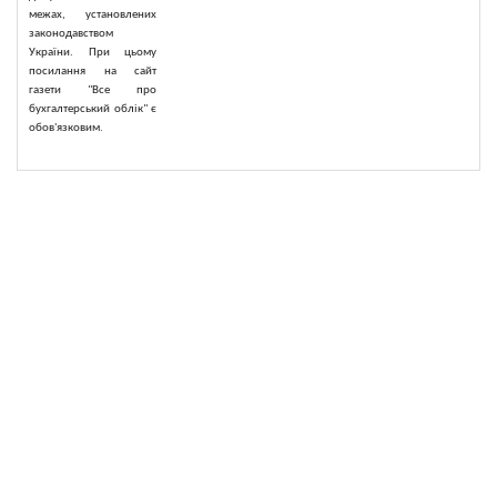
межах, установлених
законодавством
України. При цьому
посилання на сайт
газети "Все про
бухгалтерський облік" є
обов'язковим.