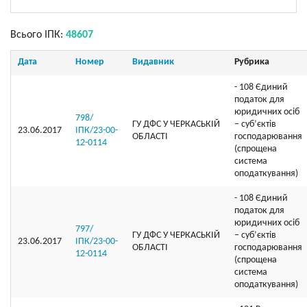
Всього ІПК:
48607
Дата
Номер
Видавник
Рубрика
- 108 Єдиний
податок для
юридичних осіб
798/
ГУ ДФС У ЧЕРКАСЬКIЙ
– суб’єктів
23.06.2017
ІПК/23-00-
ОБЛАСТI
господарювання
12-0114
(спрощена
система
оподаткування)
- 108 Єдиний
податок для
юридичних осіб
797/
ГУ ДФС У ЧЕРКАСЬКIЙ
– суб’єктів
23.06.2017
ІПК/23-00-
ОБЛАСТI
господарювання
12-0114
(спрощена
система
оподаткування)