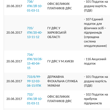
736/
- 101 Податок на
ОФIС ВЕЛИКИХ
20.06.2017
ІПК/28-10-
додану вартість
ПЛАТНИКIВ ДФС
01-03-11
(ПДВ)
- 107 Єдиний
податок для
735/
ГУ ДФС У
фізичних осіб –
20.06.2017
ІПК/20-40-
ХАРКIВСЬКIЙ
підприємців
13-11-12
ОБЛАСТI
(спрощена
система
оподаткування)
734/
ІПК/10/26-
- 116 Акцизний
20.06.2017
ГУ ДФС У М.КИЄВI
15-40-04-
податок
15
733/6/99-
ДЕРЖАВНА
- 101 Податок на
20.06.2017
99-12-03-
ФІСКАЛЬНА СЛУЖБА
додану вартість
06-15/ІПК
УКРАЇНИ
(ПДВ)
732/
- 102 Податок на
ОФIС ВЕЛИКИХ
20.06.2017
ІПК/28-10-
прибуток
ПЛАТНИКIВ ДФС
01-03-11
підприємств