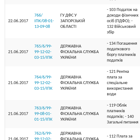
- 103 Податок на
766/
ГУ ДФС У
доходи фізичних
22.06.2017
ІПК/08-01-
ЗАПОРIЗЬКIЙ
осіб (ПДФО); -
13-09-08
ОБЛАСТI
132 Військовий
збір
- 134 Погашення
765/6/99-
ДЕРЖАВНА
податкового
21.06.2017
99-12-02-
ФІСКАЛЬНА СЛУЖБА
боргу платників
03-15/ІПК
УКРАЇНИ
податків
- 121 Рентна
764/6/99-
ДЕРЖАВНА
плата за
21.06.2017
99-12-02-
ФІСКАЛЬНА СЛУЖБА
спеціальне
03-15/ІПК
УКРАЇНИ
використання
води
- 119 Облік
763/6/99-
ДЕРЖАВНА
платників
21.06.2017
99-08-01-
ФІСКАЛЬНА СЛУЖБА
податків; - 140
01-15/ІПК
УКРАЇНИ
Загальні питання
762/6/99-
ДЕРЖАВНА
- 112 Плата за
21.06.2017
99-12-02-
ФІСКАЛЬНА СЛУЖБА