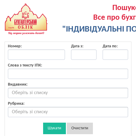
Пошук
Все про бух
"ІНДИВІДУАЛЬНІ ПО
Номер:
Дата з:
Дата по:
Слова з тексту ІПК:
Видавник:
Рубрика:
Шукати
Очистити