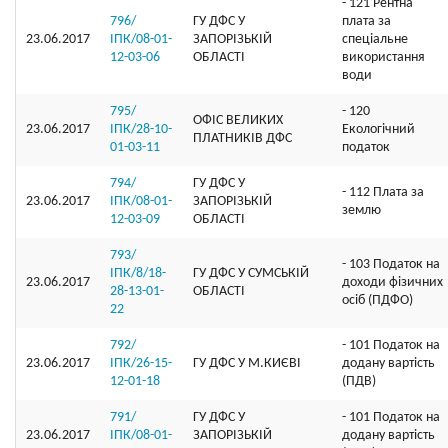
- 121 Рентна
796/
ГУ ДФС У
плата за
23.06.2017
ІПК/08-01-
ЗАПОРIЗЬКIЙ
спеціальне
12-03-06
ОБЛАСТI
використання
води
795/
- 120
ОФIС ВЕЛИКИХ
23.06.2017
ІПК/28-10-
Екологічний
ПЛАТНИКIВ ДФС
01-03-11
податок
794/
ГУ ДФС У
- 112 Плата за
23.06.2017
ІПК/08-01-
ЗАПОРIЗЬКIЙ
землю
12-03-09
ОБЛАСТI
793/
- 103 Податок на
ІПК/8/18-
ГУ ДФС У СУМСЬКIЙ
23.06.2017
доходи фізичних
28-13-01-
ОБЛАСТI
осіб (ПДФО)
22
792/
- 101 Податок на
23.06.2017
ІПК/26-15-
ГУ ДФС У М.КИЄВI
додану вартість
12-01-18
(ПДВ)
791/
ГУ ДФС У
- 101 Податок на
23.06.2017
ІПК/08-01-
ЗАПОРIЗЬКIЙ
додану вартість