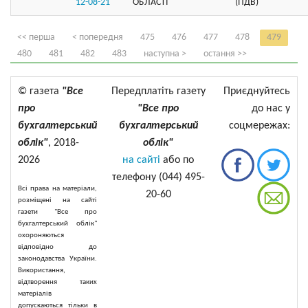
12-08-21
ОБЛАСТI
(ПДВ)
<< перша
< попередня
475
476
477
478
479
480
481
482
483
наступна >
остання >>
© газета
"Все
Передплатіть газету
Приєднуйтесь
про
"Все про
до нас у
бухгалтерський
бухгалтерський
соцмережах:
облік"
, 2018-
облік"
2026
на сайті
або по
телефону (044) 495-
Всі права на матеріали,
20-60
розміщені на сайті
газети "Все про
бухгалтерський облік"
охороняються
відповідно до
законодавства України.
Використання,
відтворення таких
матеріалів
допускаються тільки в