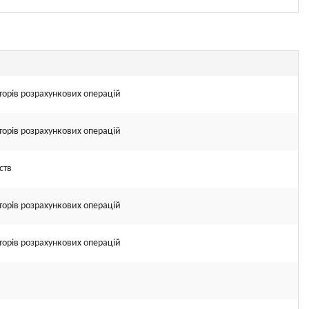
торів розрахункових операцій
торів розрахункових операцій
ств
торів розрахункових операцій
торів розрахункових операцій