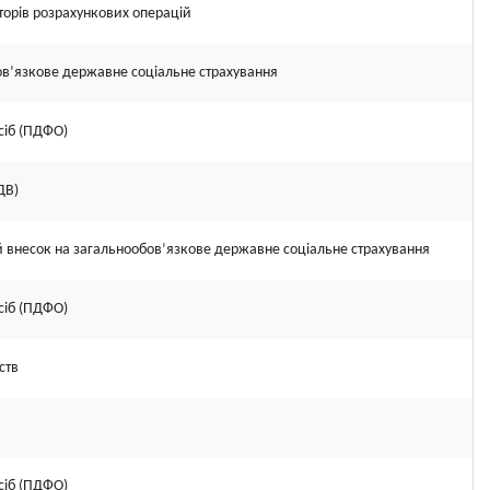
торів розрахункових операцій
ов’язкове державне соціальне страхування
сіб (ПДФО)
ДВ)
ий внесок на загальнообов’язкове державне соціальне страхування
сіб (ПДФО)
ств
сіб (ПДФО)