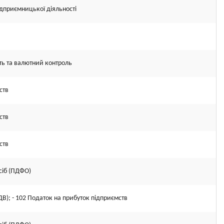
підприємницької діяльності
ть та валютний контроль
ств
ств
ств
сіб (ПДФО)
ДВ); - 102 Податок на прибуток підприємств