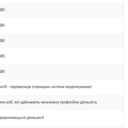
ДВ)
ДВ)
ДВ)
ДВ)
ДВ)
осіб – підприємців (спрощена система оподаткування)
их осіб, які здійснюють незалежну професійну діяльність
підприємницької діяльності