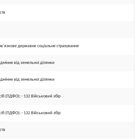
ств
ов’язкове державне соціальне страхування
ідмінне від земельної ділянки
ідмінне від земельної ділянки
іб (ПДФО); - 132 Військовий збір
іб (ПДФО); - 132 Військовий збір
ств