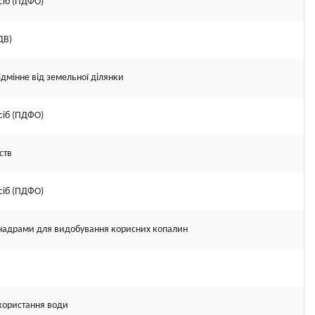
сіб (ПДФО)
ДВ)
ідмінне від земельної ділянки
сіб (ПДФО)
ств
сіб (ПДФО)
я надрами для видобування корисних копалин
икористання води