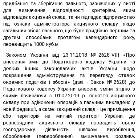
придбання та зберігання пального, зазначених у листі
для визначення відповідності критеріям, яким
відповідає акцизний склад, та чи підпадає підприємство
під ознаки адміністратора акцизного складу, якщо
загальний обсяг пального, що буде придбано першим та
другим способами протягом календарного року,
перевищить 1000 куб.м.
Законом України від 23.11.2018 №2628-VІІІ «Про
внесення змін до Податкового кодексу України та
деяких інших законодавчих актів України щодо
покращення адміністрування та перегляду ставок
окремих податків і зборів» (далі - Закон №2628) до
Податкового кодексу України внесено зміни, згідно з
якими починаючи з 01.07.2019 р. поняття акцизного
складу при здійсненні операцій з пальним викладено у
новій редакції, а саме: «акцизний склад - це приміщення
або територія на митній території України, де
розпорядник акцизного складу провадить свою
господарську діяльність шляхом вироблення,
оброблення (перероблення), змішування, розливу,