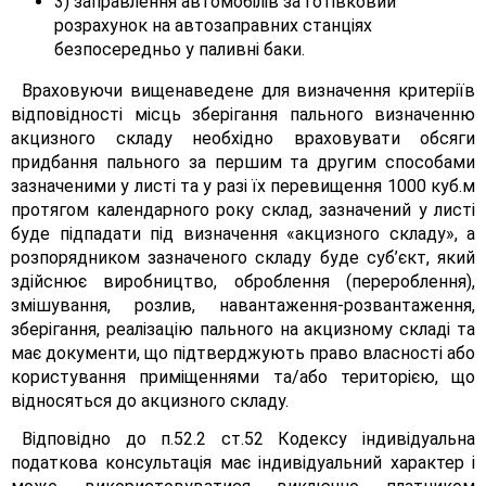
3) заправлення автомобілів за готівковий
розрахунок на автозаправних станціях
безпосередньо у паливні баки.
Враховуючи вищенаведене для визначення критеріїв
відповідності місць зберігання пального визначенню
акцизного складу необхідно враховувати обсяги
придбання пального за першим та другим способами
зазначеними у листі та у разі їх перевищення 1000 куб.м
протягом календарного року склад, зазначений у листі
буде підпадати під визначення «акцизного складу», а
розпорядником зазначеного складу буде суб’єкт, який
здійснює виробництво, оброблення (перероблення),
змішування, розлив, навантаження-розвантаження,
зберігання, реалізацію пального на акцизному складі та
має документи, що підтверджують право власності або
користування приміщеннями та/або територією, що
відносяться до акцизного складу.
Відповідно до п.52.2 ст.52 Кодексу індивідуальна
податкова консультація має індивідуальний характер і