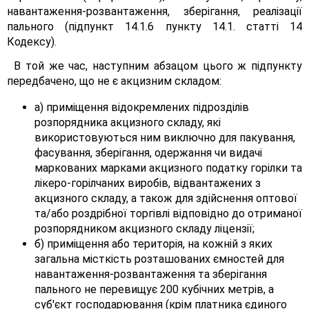
навантаження-розвантаження, зберігання, реалізації
пального (підпункт 14.1.6 пункту 14.1. статті 14
Кодексу).
В той же час, наступним абзацом цього ж підпункту
передбачено, що не є акцизним складом:
а) приміщення відокремлених підрозділів
розпорядника акцизного складу, які
використовуються ним виключно для пакування,
фасування, зберігання, одержання чи видачі
маркованих марками акцизного податку горілки та
лікеро-горілчаних виробів, відвантажених з
акцизного складу, а також для здійснення оптової
та/або роздрібної торгівлі відповідно до отриманої
розпорядником акцизного складу ліцензії;
б) приміщення або територія, на кожній з яких
загальна місткість розташованих ємностей для
навантаження-розвантаження та зберігання
пального не перевищує 200 кубічних метрів, а
суб'єкт господарювання (крім платника єдиного