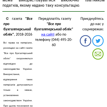
може використовуватися виключно платником
податків, якому надано таку консультацію.
© газета
"Все
Передплатіть газету
Приєднуйтесь
про
"Все про
до нас у
бухгалтерський
бухгалтерський облік"
соцмережах:
облік"
, 2018-2026
на сайті
або по
телефону (044) 495-20-
Всі права на матеріали,
60
розміщені на сайті газети
"Все про бухгалтерський
облік" охороняються
відповідно до
законодавства України.
Використання,
відтворення таких
матеріалів допускаються
тільки в межах,
установлених
законодавством України.
При цьому посилання на