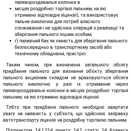
паливороздавальні колонки в
місцях роздрібної торгівлі пальним, на які
отримано відповідні ліцензії), та використовує
пальне виключно для потреб власного
споживання і не здійснює операцій з реалізації та
зберігання пального іншим особам;
г) паливний бак як ємність для зберігання пального
безпосередньо в транспортному засобі або
технічному обладнанні, пристрої.
Таким чином, при визначенні загального обсягу
придбання пального для визнання об’єкту зберігання
пального акцизним складом не враховуються обсяги
пального виключно у разі їх отримання через
паливороздавальні колонки в місцях роздрібної торгівлі
пальним, на які отримано відповідні ліцензії.
Тобто при придбанні пального необхідно звертати
увагу на наявність у суб’єкта, що здійснює заправку
автотранспорту ліцензії на роздрібну торгівлю пальним.
Підпунктом 14.1.224 пункту 14.1 статті 14 Кодексу