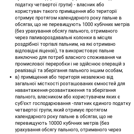
податку четвертої групи) - власник або
користувач такого приміщення або території
отримує протягом календарного року пальне в
обсягах, що не перевищують 1000 кубічних метрів
(без урахування обсягу пального, отриманого
через паливороздавальні колонки в місцях
роздрібної торгівлі пальним, на які отримано
відповідні ліцензії), та використовує пальне
виключно для потреб власного споживання чи
промислової переробки і не здійснює операцій з
реалізації та зберігання пального іншим особам;
в) приміщення або територія незалежно від
загальної місткості розташованих ємностей для
навантаження-розвантаження та зберігання
пального, власником або користувачем яких є
суб'єкт господарювання -платник єдиного податку
четвертої групи, який отримує протягом
календарного року пальне в обсягах, що не
перевищують 10000 кубічних метрів (без
урахування обсягу пального, отриманого через