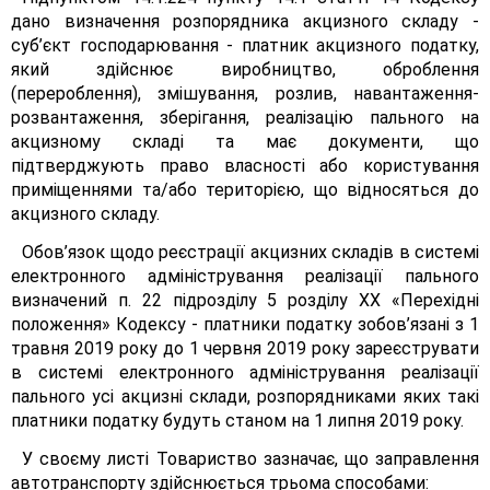
дано визначення розпорядника акцизного складу -
суб’єкт господарювання - платник акцизного податку,
який здійснює виробництво, оброблення
(перероблення), змішування, розлив, навантаження-
розвантаження, зберігання, реалізацію пального на
акцизному складі та має документи, що
підтверджують право власності або користування
приміщеннями та/або територією, що відносяться до
акцизного складу.
Обов’язок щодо реєстрації акцизних складів в системі
електронного адміністрування реалізації пального
визначений п. 22 підрозділу 5 розділу XX «Перехідні
положення» Кодексу - платники податку зобов’язані з 1
травня 2019 року до 1 червня 2019 року зареєструвати
в системі електронного адміністрування реалізації
пального усі акцизні склади, розпорядниками яких такі
платники податку будуть станом на 1 липня 2019 року.
У своєму листі Товариство зазначає, що заправлення
автотранспорту здійснюється трьома способами: