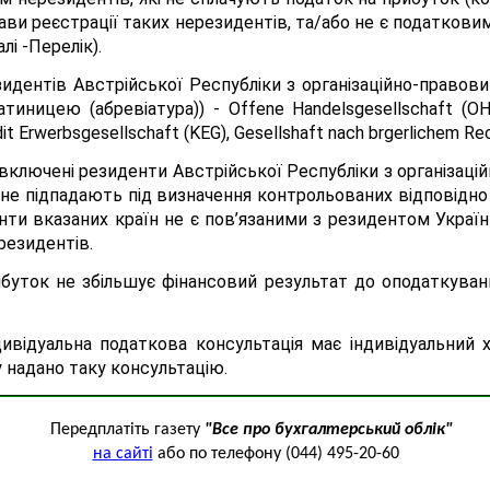
ви реєстрації таких нерезидентів, та/або не є податкови
лі -Перелік).
идентів Австрійської Республіки з організаційно-прав
атиницею (абревіатура)) - Offene Handelsgesellschaft (OHG
t Erwerbsgesellschaft (KEG), Gesellshaft nach brgerlichem Re
 включені резиденти Австрійської Республіки з організа
е підпадають під визначення контрольованих відповідно до пп
енти вказаних країн не є пов’язаними з резидентом Україн
резидентів.
уток не збільшує фінансовий результат до оподаткування
індивідуальна податкова консультація має індивідуальни
 надано таку консультацію.
Передплатіть газету
"Все про бухгалтерський облік"
на сайті
або по телефону (044) 495-20-60