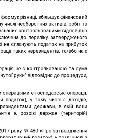
 формує різниці, збільшує фінансовий
у числі необоротних активів, робіт та
й, визнаних контрольованими відповідно
включена до переліку, затвердженого
, які не сплачують податок на прибуток
ації таких нерезидентів, та/або на є
перація не є контрольованою та сума
утої руки" відповідно до процедури,
и операціями є господарські операції,
податок), у тому числі з доходів,
 резидентами держави, в якій вони
нтів в розрізі держав (територій)
я 2017 року № 480 «Про затвердження
рпоративний податок), у тому числі з