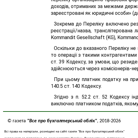
доходів, отриманих за межами держа
зареєстровані як юридичні особи» (да
Зокрема до Переліку включено рез
реєстрації/назва, транслітерована л
Kommandit Gesellschaft (KG), Kommandi
Оскільки до вказаного Переліку не
то операції з такими контрагентами н
ст. 39 Кодексу, за умови, що резид
здійснюються через комісіонерів-не
При цьому платник податку на приб
140.5 ст. 140 Кодексу.
Згідно з п. 52.2 ст. 52 Кодексу 
виключно платником податків, якому
© газета
"Все про бухгалтерський облік"
, 2018-2026
Всі права на матеріали, розміщені на сайті газети "Все про бухгалтерський облік"