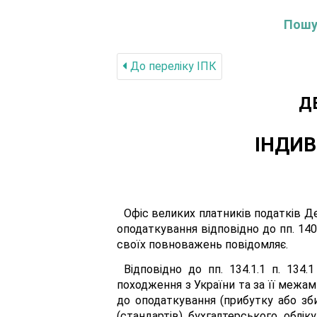
Пошук
До переліку IПК
Д
ІНДИВ
Офіс великих платників податків Д
оподаткування відповідно до пп. 140.
своїх повноважень повідомляє.
Відповідно до пп. 134.1.1 п. 134
походження з України та за її межа
до оподаткування (прибутку або зби
(стандартів) бухгалтерського облік