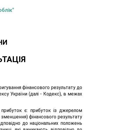
облік"
НИ
ЬТАЦІЯ
ригування фінансового результату до
ексу України (далі - Кодекс), в межах
а прибуток є: прибуток із джерелом
о зменшення) фінансового результату
відповідно до національних положень
ізниці, які виникають відповідно до