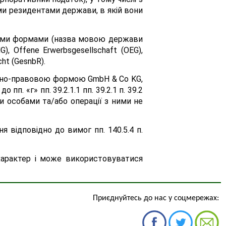
ми резидентами держави, в якій вони
овими формами (назва мовою держави
), Offene Erwerbsgesellschaft (OEG),
cht (GesnbR).
ційно-правовою формою GmbH & Co KG,
. «г» пп. 39.2.1.1 пп. 39.2.1 п. 39.2
и особами та/або операції з ними не
 відповідно до вимог пп. 140.5.4 п.
й характер і може використовуватися
Приєднуйтесь до нас у соцмережах: