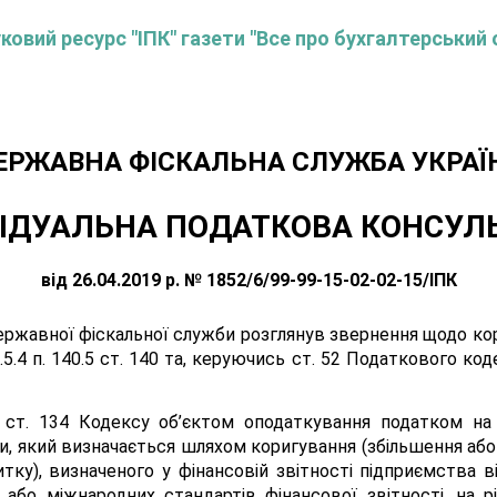
овий ресурс "ІПК" газети "Все про бухгалтерський 
ЕРЖАВНА ФІСКАЛЬНА СЛУЖБА УКРАЇ
ІДУАЛЬНА ПОДАТКОВА КОНСУЛ
від 26.04.2019 р. № 1852/6/99-99-15-02-02-15/ІПК
ержавної фіскальної служби розглянув звернення щодо ко
5.4 п. 140.5 ст. 140 та, керуючись ст. 52 Податкового код
.1 ст. 134 Кодексу об’єктом оподаткування податком н
ми, який визначається шляхом коригування (збільшення аб
тку), визначеного у фінансовій звітності підприємства 
у або міжнародних стандартів фінансової звітності, на р