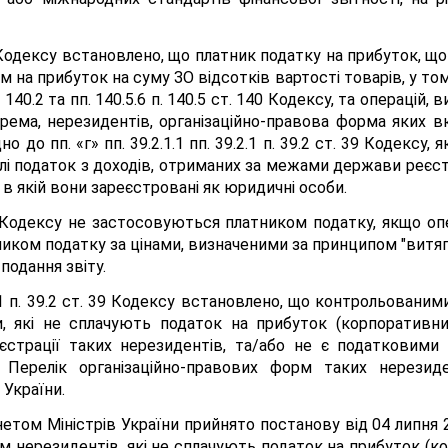
0 Кодексу встановлено, що платник податку на прибуток, що
на прибуток на суму ЗО відсотків вартості товарів, у том
. 140.2 та пп. 140.5.6 п. 140.5 ст. 140 Кодексу, та операці
крема, нерезидентів, організаційно-правова форма яких 
о до пп. «г» пп. 39.2.1.1 пп. 39.2.1 п. 39.2 ст. 39 Кодексу
лі податок з доходів, отриманих за межами держави реєстр
 якій вони зареєстровані як юридичні особи.
140 Кодексу не застосовуються платником податку, якщо о
иком податку за цінами, визначеними за принципом "витягн
подання звіту.
2.1 п. 39.2 ст. 39 Кодексу встановлено, що контрольованим
 які не сплачують податок на прибуток (корпоративний 
трації таких нерезидентів, та/або не є податковими
 Перелік організаційно-правових форм таких нерезиде
 України.
нетом Міністрів України прийнято постанову від 04 липн
м нерезидентів, які не сплачують податок на прибуток (ко