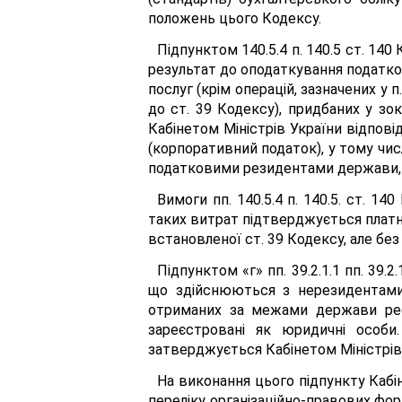
положень цього Кодексу.
Підпунктом 140.5.4 п. 140.5 ст. 14
результат до оподаткування податком 
послуг (крім операцій, зазначених у п
до ст. 39 Кодексу), придбаних у зо
Кабінетом Міністрів України відповідн
(корпоративний податок), у тому чис
податковими резидентами держави, в
Вимоги пп. 140.5.4 п. 140.5. ст. 
таких витрат підтверджується платн
встановленої ст. 39 Кодексу, але без 
Підпунктом «г» пп. 39.2.1.1 пп. 39.
що здійснюються з нерезидентами,
отриманих за межами держави реєс
зареєстровані як юридичні особи.
затверджується Кабінетом Міністрів
На виконання цього підпункту Кабі
переліку організаційно-правових фор