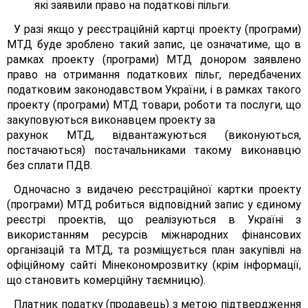
які заявили право на податкові пільги.
У разі якщо у реєстраційній картці проекту (програми)
МТД буде зроблено такий запис, це означатиме, що в
рамках проекту (програми) МТД донором заявлено
право на отримання податкових пільг, передбачених
податковим законодавством України, і в рамках такого
проекту (програми) МТД товари, роботи та послуги, що
закуповуються виконавцем проекту за
рахунок МТД, відвантажуються (виконуються,
постачаються) постачальниками такому виконавцю
без сплати ПДВ.
Одночасно з видачею реєстраційної картки проекту
(програми) МТД робиться відповідний запис у єдиному
реєстрі проектів, що реалізуються в Україні з
використанням ресурсів міжнародних фінансових
організацій та МТД, та розміщується план закупівлі на
офіційному сайті Мінекономрозвитку (крім інформації,
що становить комерційну таємницю).
Платник податку (продавець) з метою підтвердження