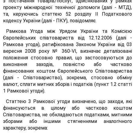
з постачання товарів/послуг, здійснюваних у рамках
проекту міжнародної технічної допомоги (далі - МТД),
та, керуючись статтею 52 розділу II Податкового
кодексу України (далі - ПКУ), повідомляє.
Рамкова Угода між Урядом України та Комісією
Європейських співтовариств від 12.12.2006 (далі -
Рамкова угода), ратифікована Законом України від 03
вересня 2008 року № 360-VI, визначає деталізовані
положення стосовно правил, що застосовуються до
виконання заходів, повністю або частково
фінансованих коштом Європейського Співтовариства
(далі - Співтовариство), зокрема, стосовно обміну
валют, сплати митних зборів і податків (пункт 1.2 статті
1 Рамкової угоди).
Статтею 3 Рамкової угоди визначено, що заходи, які
фінансуються в цілому або частково коштом
Співтовариства, не обкладаються податками, митними
зборами або іншими стягненнями аналогічного
характеру, зокрема: