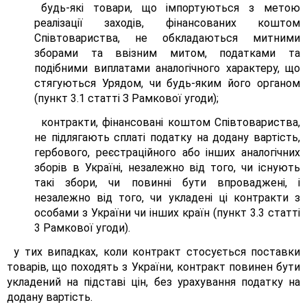
будь-які товари, що імпортуються з метою
реалізації заходів, фінансованих коштом
Співтовариства, не обкладаються митними
зборами та ввізним митом, податками та
подібними виплатами аналогічного характеру, що
стягуються Урядом, чи будь-яким його органом
(пункт 3.1 статті З Рамкової угоди);
контракти, фінансовані коштом Співтовариства,
не підлягають сплаті податку на додану вартість,
гербового, реєстраційного або інших аналогічних
зборів в Україні, незалежно від того, чи існують
такі збори, чи повинні бути впроваджені, і
незалежно від того, чи укладені ці контракти з
особами з України чи інших країн (пункт 3.3 статті
3 Рамкової угоди).
у тих випадках, коли контракт стосується поставки
товарів, що походять з України, контракт повинен бути
укладений на підставі цін, без урахування податку на
додану вартість.