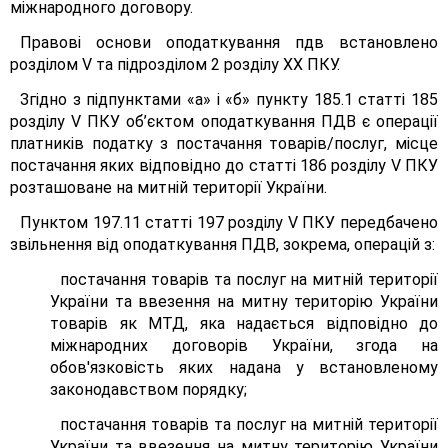
міжнародного договору.
Правові основи оподаткування пдв встановлено
розділом V та підрозділом 2 розділу XX ПКУ.
Згідно з підпунктами «а» і «б» пункту 185.1 статті 185
розділу V ПКУ об’єктом оподаткування ПДВ є операції
платників податку з постачання товарів/послуг, місце
постачання яких відповідно до статті 186 розділу V ПКУ
розташоване на митній території України.
Пунктом 197.11 статті 197 розділу V ПКУ передбачено
звільнення від оподаткування ПДВ, зокрема, операцій з:
постачання товарів та послуг на митній території
України та ввезення на митну територію України
товарів як МТД, яка надається відповідно до
міжнародних договорів України, згода на
обов'язковість яких надана у встановленому
законодавством порядку;
постачання товарів та послуг на митній території
України та ввезення на митну територію України