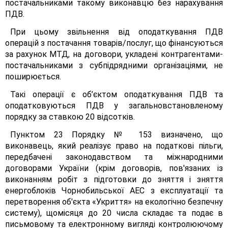
постачальниками такому виконавцю без нарахування
ПДВ.
При цьому звільнення від оподаткування ПДВ
операцій з постачання товарів/послуг, що фінансуються
за рахунок МТД, на договори, укладені контрагентами-
постачальниками з субпідрядними організаціями, не
поширюється.
Такі операції є об’єктом оподаткування ПДВ та
оподатковуються ПДВ у загальновстановленому
порядку за ставкою 20 відсотків.
Пунктом 23 Порядку № 153 визначено, що
виконавець, який реалізує право на податкові пільги,
передбачені законодавством та міжнародними
договорами України (крім договорів, пов'язаних із
виконанням робіт з підготовки до зняття і зняття
енергоблоків Чорнобильської АЕС з експлуатації та
перетворення об'єкта «Укриття» на екологічно безпечну
систему), щомісяця до 20 числа складає та подає в
письмовому та електронному вигляді контролюючому