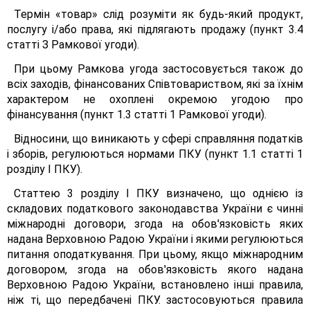
Термін «товар» слід розуміти як будь-який продукт,
послугу і/або права, які підлягають продажу (пункт 3.4
статті З Рамкової угоди).
При цьому Рамкова угода застосовується також до
всіх заходів, фінансованих Співтовариством, які за їхнім
характером не охоплені окремою угодою про
фінансування (пункт 1.3 статті 1 Рамкової угоди).
Відносини, що виникають у сфері справляння податків
і зборів, регулюються нормами ПКУ (пункт 1.1 статті 1
розділу І ПКУ).
Статтею 3 розділу І ПКУ визначено, що однією із
складових податкового законодавства України є чинні
міжнародні договори, згода на обов'язковість яких
надана Верховною Радою України і якими регулюються
питання оподаткування. При цьому, якщо міжнародним
договором, згода на обов'язковість якого надана
Верховною Радою України, встановлено інші правила,
ніж ті, що передбачені ПКУ. застосовуються правила