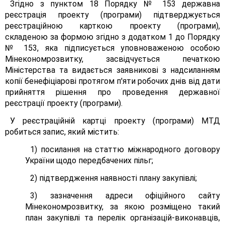
Згідно з пунктом 18 Порядку № 153 державна
реєстрація проекту (програми) підтверджується
реєстраційною карткою проекту (програми),
складеною за формою згідно з додатком 1 до Порядку
№ 153, яка підписується уповноваженою особою
Мінекономрозвитку, засвідчується печаткою
Міністерства та видається заявникові з надсиланням
копії бенефіціарові протягом п'яти робочих днів від дати
прийняття рішення про проведення державної
реєстрації проекту (програми).
У реєстраційній картці проекту (програми) МТД
робиться запис, який містить:
1) посилання на статтю міжнародного договору
України щодо передбачених пільг;
2) підтвердження наявності плану закупівлі;
3) зазначення адреси офіційного сайту
Мінекономрозвитку, за якою розміщено такий
план закупівлі та перелік організацій-виконавців,