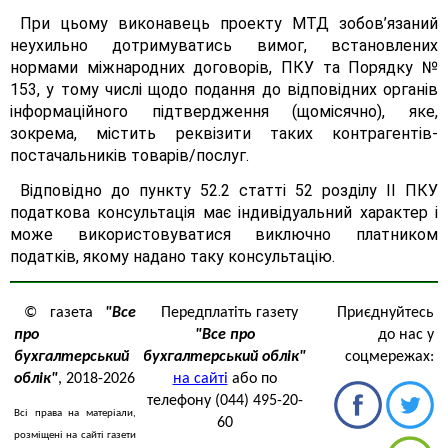
При цьому виконавець проекту МТД зобов’язаний
неухильно дотримуватись вимог, встановлених
нормами міжнародних договорів, ПКУ та Порядку №
153, у тому числі щодо подання до відповідних органів
інформаційного підтвердження (щомісячно), яке,
зокрема, містить реквізити таких контрагентів-
постачальників товарів/послуг.
Відповідно до пункту 52.2 статті 52 розділу II ПКУ
податкова консультація має індивідуальний характер і
може використовуватися виключно платником
податків, якому надано таку консультацію.
© газета
"Все
Передплатіть газету
Приєднуйтесь
про
"Все про
до нас у
бухгалтерський
бухгалтерський облік"
соцмережах:
облік"
, 2018-2026
на сайті
або по
телефону (044) 495-20-
Всі права на матеріали,
60
розміщені на сайті газети