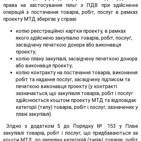
права на застосування пільг з ПДВ при здійсненні
операцій з постачання товарів, робіт, послуг в рамках
проекту МТД зберігає у справі:
копію реєстраційної картки проекту, в рамках
якого здійснено закупівлю товарів, робіт, послуг,
засвідчену печаткою донора або виконавця
проекту;
копію плану закупівлі, засвідчену печаткою донора
або виконавця проекту;
копію контракту на постачання товарів, виконання
робіт та надання послуг, засвідчену підписом та
печаткою виконавця проекту (у контракті
зазначається, що закупівля товарів, робіт і послуг
здійснюється коштом проекту МТД та відповідає
категорії (типу) товарів, робіт і послуг, зазначених у
плані закупівлі).
Згідно з додатком 5 до Порядку № 153 у Плані
закупівлі товарів, робіт і послуг, що придбаваються за
кошти МТД, до переліку категорій (типів) товарів, робіт