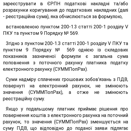
зареєструвати в ЄРПН податкові накладні та/або
розрахунки коригування до податкових накладних (далі
- реєстраційна сума), яка обчислюється за формулою,
встановленою пунктом 200-1.3 статті 200-1 розділу V
ПКУ та пунктом 9 Порядку № 569.
Згідно з пунктом 200-1.З статті 200-1 розділу V ПКУ та
пунктом 9 Порядку № 569 однією із складових
показників зазначеної формули є загальна сума
поповнення з поточного рахунку платника податку
електронного рахунку (СУММПопРах).
Суми надміру сплачених грошових зобов’язань з ПДВ,
повернуті на електронний рахунок, не змінюють
значення (СУММПопРах), а отже не змінюють
реєстраційну суму.
Якщо у подальшому платник приймає рішення про
повернення коштів з електронного рахунка на поточний
рахунок, то значення (СУММПопРах) зменшується на
суму ПДВ, що відповідно до поданої заяви підлягає