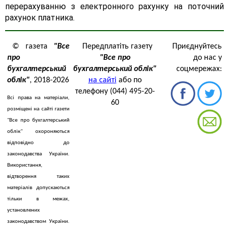
перерахуванню з електронного рахунку на поточний
рахунок платника.
© газета
"Все
Передплатіть газету
Приєднуйтесь
про
"Все про
до нас у
бухгалтерський
бухгалтерський облік"
соцмережах:
облік"
, 2018-2026
на сайті
або по
телефону (044) 495-20-
Всі права на матеріали,
60
розміщені на сайті газети
"Все про бухгалтерський
облік" охороняються
відповідно до
законодавства України.
Використання,
відтворення таких
матеріалів допускаються
тільки в межах,
установлених
законодавством України.