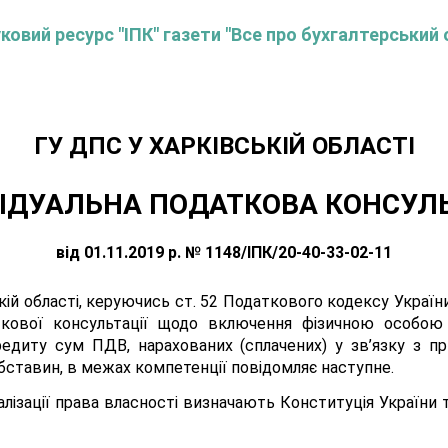
овий ресурс "ІПК" газети "Все про бухгалтерський 
ГУ ДПС У ХАРКІВСЬКІЙ ОБЛАСТІ
ІДУАЛЬНА ПОДАТКОВА КОНСУЛ
від 01.11.2019 р. № 1148/ІПК/20-40-33-02-11
кій області, керуючись ст. 52 Податкового кодексу Україн
ткової консультації щодо включення фізичною особою
едиту сум ПДВ, нарахованих (сплачених) у зв’язку з пр
ставин, в межах компетенції повідомляє наступне.
алізації права власності визначають Конституція України 