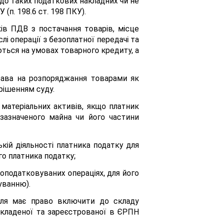
о таких податкових накладних чи не
(п. 198.6 ст. 198 ПКУ).
ків ПДВ з постачання товарів, місце
лі операції з безоплатної передачі та
ються на умовах товарного кредиту, а
ава на розпоряджання товарами як
 рішенням суду.
матеріальних активів, якщо платник
зазначеного майна чи його частини
кій діяльності платника податку для
о платника податку;
оподатковуваних операціях, для його
уванню).
біля має право включити до складу
кладеної та зареєстрованої в ЄРПН