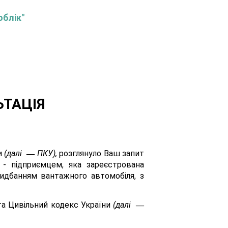
облік"
ЬТАЦІЯ
и
(далі
ПКУ),
розглянуло Ваш запит
—
 - підприємцем, яка зареєстрована
идбанням вантажного автомобіля, з
та Цивільний кодекс України
(далі
—