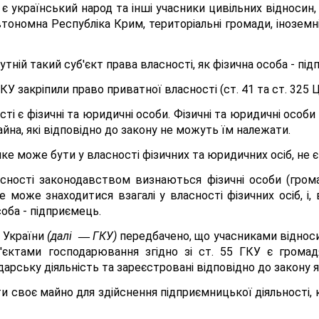
 український народ та інші учасники цивільних відносин, в
тономна Республіка Крим, територіальні громади, іноземні
тній такий суб'єкт права власності, як фізична особа - пі
КУ закріпили право приватної власності (ст. 41 та ст. 325 
сті є фізичні та юридичні особи. Фізичні та юридичні осо
йна, які відповідно до закону не можуть їм належати.
, яке може бути у власності фізичних та юридичних осіб, не
сності законодавством визнаються фізичні особи (гром
не може знаходитися взагалі у власності фізичних осіб, і
соба - підприємець.
 України
(далі
ГКУ)
передбачено, що учасниками відноси
—
'єктами господарювання згідно зі ст. 55 ГКУ є громадя
арську діяльність та зареєстровані відповідно до закону я
 своє майно для здійснення підприємницької діяльності, 