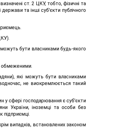
изначені ст. 2 ЦКУ, тобто, фізичні та
 держави та інші суб'єкти публічного
дприємець.
ЦКУ).
би можуть бути власниками будь-якого
 є обмеженими.
адяни), які можуть бути власниками
, водночас, не виокремлюється такий
н у сфері господарювання є суб'єкти
ни України, іноземці та особи без
к підприємці.
крім випадків, встановлених законом