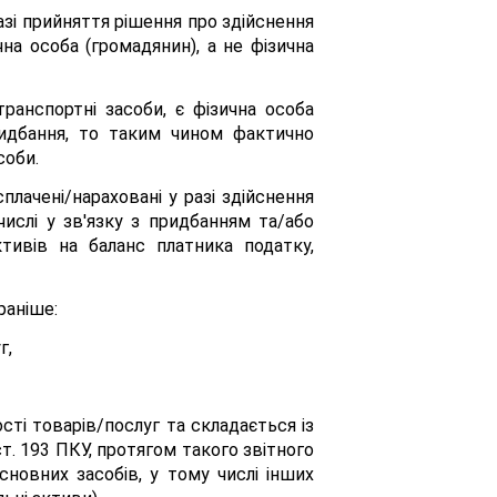
азі прийняття рішення про здійснення
чна особа (громадянин), а не фізична
ранспортні засоби, є фізична особа
придбання, то таким чином фактично
соби.
плачені/нараховані у разі здійснення
числі у зв'язку з придбанням та/або
тивів на баланс платника податку,
раніше:
г,
сті товарів/послуг та складається із
т. 193 ПКУ, протягом такого звітного
сновних засобів, у тому числі інших