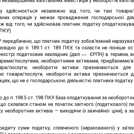
 незавершених капітальних інвестицій у необоротні капітал
у здійснюється незалежно від того, чи такі товари
них операція у межах провадження господарської дія
ож від того, чи здійснював платник податку оподатковува
 ПКУ).
ПКУ передбачено, що платник податку зобов'язаний нарахува
овідно до п. 189.1 ст. 189 ПКУ, та скласти не пізніше о
реєстрі податкових накладних
(далі
ЄРПН)
в терміни, в
—
варами/послугами, необоротними активами, придбаними/в
ари/послуги, необоротні активи призначаються дл
кі товари/послуги, необоротні активи призначаються 
іях, що не є господарською діяльністю платника податку (
но до п. 198.5 ст. 198 ПКУ база оподаткування за необоро
, що склалася станом на початок звітного (податкового) п
ліку необоротних активів — виходячи із звичайної ціни), а
едиту суми податку, сплаченого (нарахованого) у зв'яз