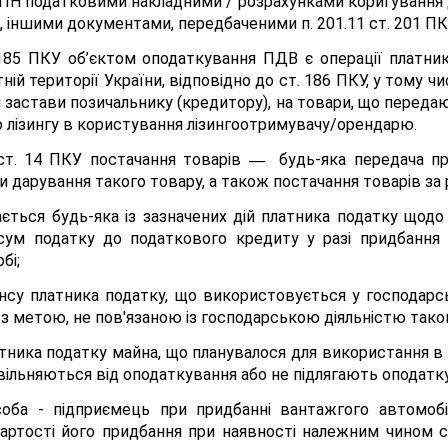
ПН податковими накладними / розрахунками коригування д
іншими документами, передбаченими п. 201.11 ст. 201 ПКУ 
. 185 ПКУ об’єктом оподаткування ПДВ є операції платни
й території України, відповідно до ст. 186 ПКУ, у тому чис
ти застави позичальнику (кредитору), на товари, що переда
о лізингу в користування лізингоотримувачу/орендарю.
1 ст. 14 ПКУ постачання товарів
будь-яка передача пр
—
чи дарування такого товару, а також постачання товарів за
ться будь-яка із зазначених дій платника податку щодо 
сум податку до податкового кредиту у разі придбання 
бі;
су платника податку, що використовується у господарсь
з метою, не пов'язаною із господарською діяльністю таког
тника податку майна, що планувалося для використання в 
вільняються від оподаткування або не підлягають оподатк
особа - підприємець при придбанні вантажгого автомо
артості його придбання при наявності належним чином с