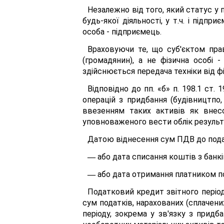
Незалежно від того, який статус у 
будь-якої діяльності, у т.ч. і підп
особа - підприємець.
Враховуючи те, що суб'єктом прав
(громадянин), а не фізична особі 
здійснюється передача техніки від фі
Відповідно до пп. «б» п. 198.1 ст
операцій з придбання (будівництпо,
ввезенням таких активів як внесо
уповноваженого вести облік результат
Датою віднесення сум ПДВ до подат
або дата списання коштів з банкі
—
або дата отримання платником под
—
Податковий кредит звітного період
сум податків, нарахованих (сплачени
періоду, зокрема у зв'язку з придб