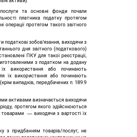
ьні активи).
/послуги та основні фонди почали
льності платника податку протягом
ні операції протягом такого звітного
ти податкові зобов'язання, виходячи з
станнього дня звітного (податкового)
становлені ПКУ для такої реєстрації,
иготовленими з податком на додану
я їх використання або починають
для їх використання або починають
крім випадків, передбачених п. 189.9
тними активами визначається виходячи
еріоду, протягом якого здійснюються
 за товарами
виходячи з вартості їх
—
ку з придбанням товарів/послуг, не