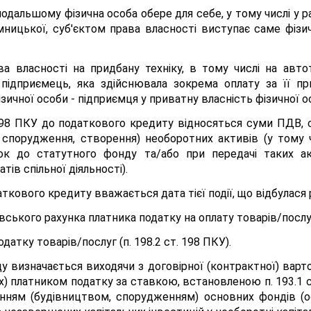
подальшому фізична особа обере для себе, у тому числі у р
риємницької, суб'єктом права власності виступає саме фізи
а власності на придбану техніку, в тому числі на автот
- підприємець, яка здійснювала зокрема оплату за її 
зичної особи - підприємця у приватну власність фізичної о
. 198 ПКУ до податкового кредиту відносяться суми ПДВ, с
 спорудження, створення) необоротних активів (у тому 
к до статутного фонду та/або при передачі таких ак
ів спільної діяльності).
кового кредиту вважається дата тієї події, що відбулася 
вського рахунка платника податку на оплату товарів/послу
атку товарів/послуг (п. 198.2 ст. 198 ПКУ).
у визначається виходячи з договірної (контрактної) варто
х) платником податку за ставкою, встановленою п. 193.1 с
анням (будівництвом, спорудженням) основних фондів (о