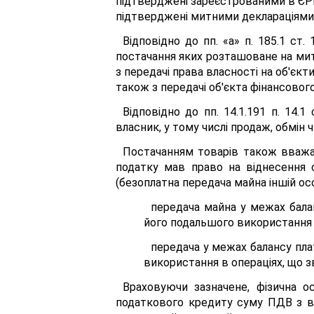
підтверджені зареєстрованими в ЄР
підтверджені митними деклараціями, 
Відповідно до пп. «а» п. 185.1 ст
постачання яких розташоване на митні
з передачі права власності на об'єк
також з передачі об'єкта фінансовог
Відповідно до пп. 14.1.191 п. 14.
власник, у тому числі продаж, обмін 
Постачанням товарів також вважає
податку мав право на віднесення 
(безоплатна передача майна іншій осо
передача майна у межах балан
його подальшого використання 
передача у межах балансу пла
використання в операціях, що з
Враховуючи зазначене, фізична 
податкового кредиту суму ПДВ з в