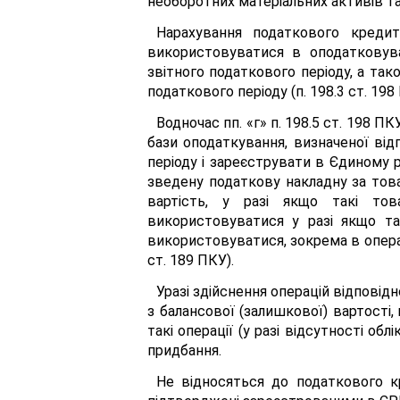
необоротних матеріальних активів та
Нарахування податкового кредит
використовуватися в оподатковува
звітного податкового періоду, а так
податкового періоду (п. 198.3 ст. 198
Водночас пп. «г» п. 198.5 ст. 198 
бази оподаткування, визначеної відп
періоду і зареєструвати в Єдиному 
зведену податкову накладну за то
вартість, у разі якщо такі тов
використовуватися у разі якщо та
використовуватися, зокрема в операц
ст. 189 ПКУ).
Уразі здійснення операцій відповід
з балансової (залишкової) вартості
такі операції (у разі відсутності об
придбання.
Не відносяться до податкового кр