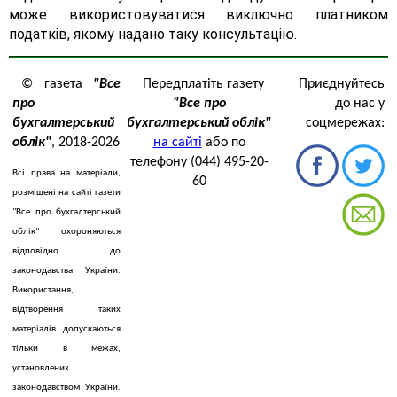
може використовуватися виключно платником
податків, якому надано таку консультацію.
© газета
"Все
Передплатіть газету
Приєднуйтесь
про
"Все про
до нас у
бухгалтерський
бухгалтерський облік"
соцмережах:
облік"
, 2018-2026
на сайті
або по
телефону (044) 495-20-
Всі права на матеріали,
60
розміщені на сайті газети
"Все про бухгалтерський
облік" охороняються
відповідно до
законодавства України.
Використання,
відтворення таких
матеріалів допускаються
тільки в межах,
установлених
законодавством України.