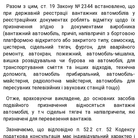
Разом з цим, ст. 19 Закону №2344 встановлено, що
при державній реєстрації вантажних автомобілів у
реєстраційних документах роблять відмітку щодо їх
призначення згідно з документами виробника
(вантажний автомобіль, причіп, напівпричіп з бортовою
платформою відкритого або закритого типу, самоскид,
цистерна, сідельний тягач, фургон, для аварійного
ремонту, автокран, пожежний, автомобіль-мішалка,
вишка розвідувальна чи бурова на автомобілі, для
транспортування сміття та інших відходів, технічна
допомога, автомобіль прибиральний, автомобіль-
майстерня, радіологічна майстерня, автомобіль для
пересувних телевізійних і звукових станцій тощо).
Отже, враховуючи викладене, до основних засобів
подвійного призначення відносяться вантажні
автомобілі, у т.ч сідельні тягачі та напівпричепи, які
призначені для перевезення вантажів.
Зазначаємо, що відповідно п. 52.2 ст. 52 Кодексу
податкова консультація має індивідуальний характер і