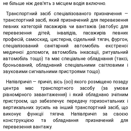
не більше ніж дев'ять з місцем водія включно.
Транспортний засіб спеціалізованого призначення —
транспортний засіб, який призначений для перевезення
певних категорій пасажирів чи вантажів (автобус для
перевезення дітей, інвалідів, пасажирів певних
професій, самоскид, цистерна, сідельний тягач, фургон,
спеціалізований санітарний автомобіль екстреної
медичної допомоги, автомобіль інкасації, ритуальний
автомобіль тощо) та має спеціальне обладнання (таксі,
броньований, обладнаний спеціальними світловими і
звуковими сигнальними пристроями тощо).
Напівпричіп — причіп, вісь (осі) якого розміщено позаду
центра мас транспортного засобу (за умови
рівномірного завантаження) і який обладнано зчіпним
пристроєм, що забезпечує передачу горизонтальних і
вертикальних зусиль на інший транспортний засіб, що
виконує функції тягача. Напівпричіп за своєю
конструкцією та обладнання призначений для
перевезення вантажу.