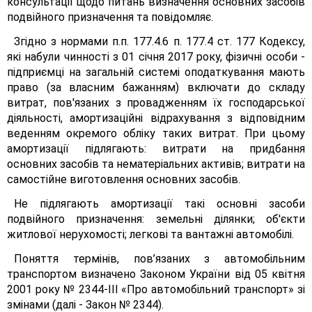
консультації щодо питань визначення основних засобів
подвійного призначення та повідомляє.
Згідно з нормами п.п. 177.4.6 п. 177.4 ст. 177 Кодексу,
які набули чинності з 01 січня 2017 року, фізичні особи -
підприємці на загальній системі оподаткування мають
право (за власним бажанням) включати до складу
витрат, пов'язаних з провадженням їх господарської
діяльності, амортизаційні відрахування з відповідним
веденням окремого обліку таких витрат. При цьому
амортизації підлягають: витрати на придбання
основних засобів та нематеріальних активів; витрати на
самостійне виготовлення основних засобів.
Не підлягають амортизації такі основні засоби
подвійного призначення: земельні ділянки; об'єкти
житлової нерухомості; легкові та вантажні автомобілі.
Поняття термінів, пов’язаних з автомобільним
транспортом визначено Законом України від 05 квітня
2001 року № 2344-ІІІ «Про автомобільний транспорт» зі
змінами (далі - Закон № 2344).