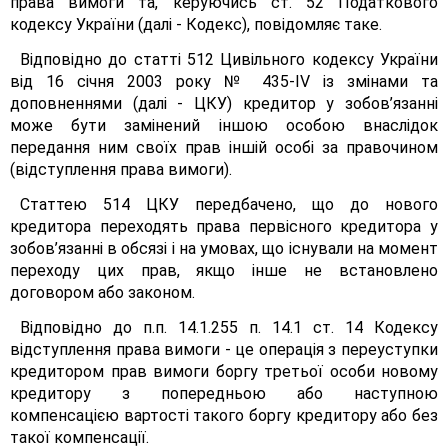
права вимоги та, керуючись ст. 52 Податкового
кодексу України (далі - Кодекс), повідомляє таке.
Відповідно до статті 512 Цивільного кодексу України
від 16 січня 2003 року № 435-ІV із змінами та
доповненнями (далі - ЦКУ) кредитор у зобов’язанні
може бути замінений іншою особою внаслідок
передання ним своїх прав іншій особі за правочином
(відступлення права вимоги).
Статтею 514 ЦКУ передбачено, що до нового
кредитора переходять права первісного кредитора у
зобов’язанні в обсязі і на умовах, що існували на момент
переходу цих прав, якщо інше не встановлено
договором або законом.
Відповідно до п.п. 14.1.255 п. 14.1 ст. 14 Кодексу
відступлення права вимоги - це операція з переуступки
кредитором прав вимоги боргу третьої особи новому
кредитору з попередньою або наступною
компенсацією вартості такого боргу кредитору або без
такої компенсації.