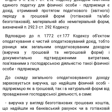
єдиного податку для фізичної особи - підприємця є
дохід, отриманий протягом податкового (звітного)
періоду в грошовій формі (готівковій та/або
безготівковій); матеріальній або нематеріальній формі,
визначеній п. 292.3 ст. 292 Кодексу.
Відповідно до п. 177.2 ст.177 Кодексу об’єктом
оподаткування є чистий оподатковуваний дохід, тобто
різниця між загальним оподатковуваним доходом
(виручка у грошовій та негрошовій формі) і
документально підтвердженими витратами,
пов’язаними з господарською діяльністю такої фізичної
особи - підприємця.
До складу загального оподатковуваного доходу
зараховується виручка, що надійшла фізичній особі -
підприємцю як в грошовій, так і в натуральній формі від
провадження господарської діяльності, а саме:
- виручка у вигляді безготівкових грошових коштів,
що надійшли на банківський рахунок чи в готівковій