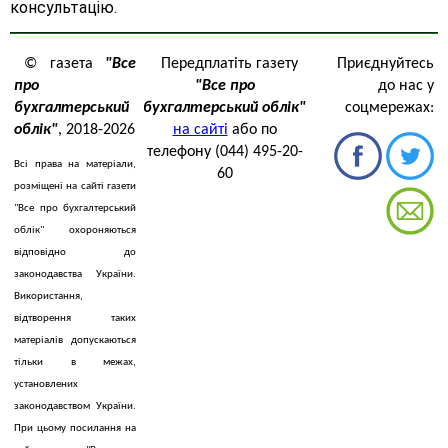
консультацію.
© газета
"Все
Передплатіть газету
Приєднуйтесь
про
"Все про
до нас у
бухгалтерський
бухгалтерський облік"
соцмережах:
облік"
, 2018-2026
на сайті
або по
телефону (044) 495-20-
Всі права на матеріали,
60
розміщені на сайті газети
"Все про бухгалтерський
облік" охороняються
відповідно до
законодавства України.
Використання,
відтворення таких
матеріалів допускаються
тільки в межах,
установлених
законодавством України.
При цьому посилання на