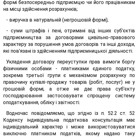
формі безпосередньо підприємцю чи його працівникам
на місці здійснення розрахунків;
- виручка в натуральній (негрошовій формі);
- суми штрафів і пені, отримані від інших суб’єктів
підприємництва за договорами цивільно-правового
характеру за порушення умов договорів та інші доходи,
які пов’язані із здійсненням підприємницької діяльності.
Укладення договору переуступки прав вимоги боргу
фізичними особами - платниками єдиного податку,
зокрема третьої групи є механізмом розрахунку по
правочину купівлі-продажу товарів (робіт, послуг) не у
грошовій формі, а отже не дає права суб'єкту
господарювання застосовувати спрощену систему
оподаткування, обліку і звітності.
Водночас повідомляємо, що згідно із п. 52.2 ст. 52
Кодексу індивідуальна податкова консультація має
індивідуальний характер і може використовуватися
виключно платником податків, якому надано таку