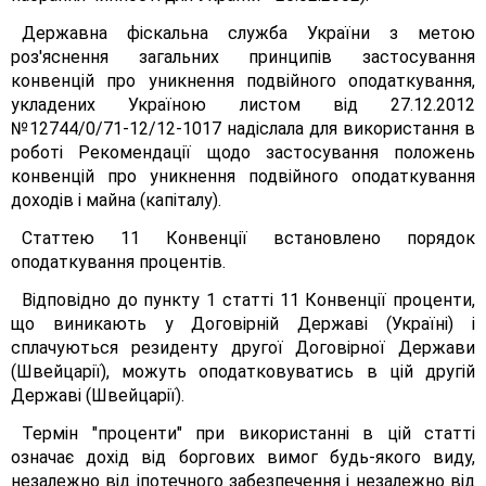
Державна фіскальна служба України з метою
роз'яснення загальних принципів застосування
конвенцій про уникнення подвійного оподаткування,
укладених Україною листом від 27.12.2012
№12744/0/71-12/12-1017 надіслала для використання в
роботі Рекомендації щодо застосування положень
конвенцій про уникнення подвійного оподаткування
доходів і майна (капіталу).
Статтею 11 Конвенції встановлено порядок
оподаткування процентів.
Відповідно до пункту 1 статті 11 Конвенції проценти,
що виникають у Договірній Державі (Україні) і
сплачуються резиденту другої Договірної Держави
(Швейцарії), можуть оподатковуватись в цій другій
Державі (Швейцарії).
Термін "проценти" при використанні в цій статті
означає дохід від боргових вимог будь-якого виду,
незалежно від іпотечного забезпечення і незалежно від