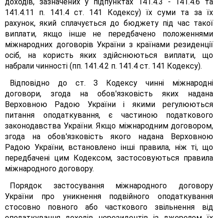
доходів, зазначених у підпунктах 141.4.3 - 141.4.6 та
141.4.11 п. 141.4 ст. 141 Кодексу) їх суми та за їх
рахунок, який сплачується до бюджету під час такої
виплати, якщо інше не передбачено положеннями
міжнародних договорів України з країнами резиденції
осіб, на користь яких здійснюються виплати, що
набрали чинності (пп. 141.4.2 п. 141.4 ст. 141 Кодексу).
Відповідно до ст. З Кодексу чинні міжнародні
договори, згода на обов'язковість яких надана
Верховною Радою України і якими регулюються
питання оподаткування, є частиною податкового
законодавства України. Якщо міжнародним договором,
згода на обов'язковість якого надана Верховною
Радою України, встановлено інші правила, ніж ті, що
передбачені цим Кодексом, застосовуються правила
міжнародного договору.
Порядок застосування міжнародного договору
України про уникнення подвійного оподаткування
стосовно повного або часткового звільнення від
оподаткування доходів нерезидентів із джерелом їх