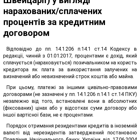
Швейцарії) у вигляді
нарахованих/сплачених
процентів за кредитним
договором
Відповідно до пп. 14.1.206 п.14.1 ст.14 Кодексу в
редакції, чинній з 01.01.2017, процентами є дохід, який
сплачується (нараховується) позичальником на користь
кредитора як плата за використання залучених на
визначений або невизначений строк коштів або майна.
При цьому, платежі за іншими цивільно-правовими
договорами (не зазначені у пп. 14.1.206 п.14.1 ст.14 ПКУ)
незалежно від того, встановлені вони в абсолютних
(фіксованих) цінах або у відсотках суми договору або
іншої вартісної бази, не є процентами.
Порядок отримання резидентами кредитів в іноземній
валюті від нерезидентів затверджений постановою
Правління Національного банку України від 17.06.2004