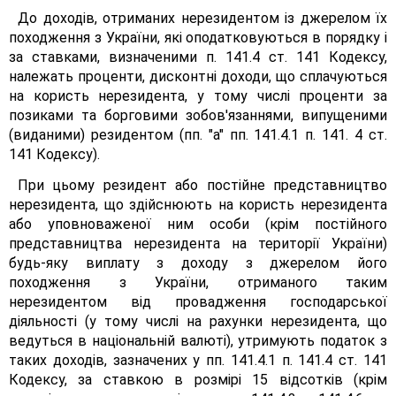
До доходів, отриманих нерезидентом із джерелом їх
походження з України, які оподатковуються в порядку і
за ставками, визначеними п. 141.4 ст. 141 Кодексу,
належать проценти, дисконтні доходи, що сплачуються
на користь нерезидента, у тому числі проценти за
позиками та борговими зобов'язаннями, випущеними
(виданими) резидентом (пп. "а" пп. 141.4.1 п. 141. 4 ст.
141 Кодексу).
При цьому резидент або постійне представництво
нерезидента, що здійснюють на користь нерезидента
або уповноваженої ним особи (крім постійного
представництва нерезидента на території України)
будь-яку виплату з доходу з джерелом його
походження з України, отриманого таким
нерезидентом від провадження господарської
діяльності (у тому числі на рахунки нерезидента, що
ведуться в національній валюті), утримують податок з
таких доходів, зазначених у пп. 141.4.1 п. 141.4 ст. 141
Кодексу, за ставкою в розмірі 15 відсотків (крім