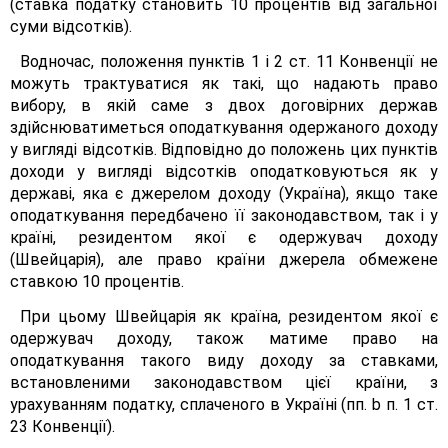
(ставка податку становить 10 процентів від загальної
суми відсотків).
Водночас, положення пунктів 1 і 2 ст. 11 Конвенції не
можуть трактуватися як такі, що надають право
вибору, в якій саме з двох договірних держав
здійснюватиметься оподаткування одержаного доходу
у вигляді відсотків. Відповідно до положень цих пунктів
доходи у вигляді відсотків оподатковуються як у
державі, яка є джерелом доходу (Україна), якщо таке
оподаткування передбачено її законодавством, так і у
країні, резидентом якої є одержувач доходу
(Швейцарія), але право країни джерела обмежене
ставкою 10 процентів.
При цьому Швейцарія як країна, резидентом якої є
одержувач доходу, також матиме право на
оподаткування такого виду доходу за ставками,
встановленими законодавством цієї країни, з
урахуванням податку, сплаченого в Україні (пп. b п. 1 ст.
23 Конвенції).