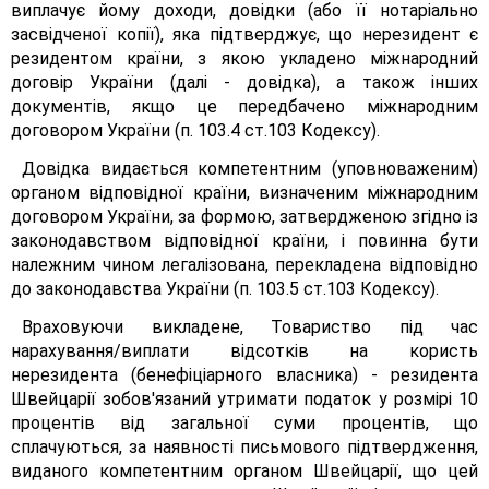
виплачує йому доходи, довідки (або її нотаріально
засвідченої копії), яка підтверджує, що нерезидент є
резидентом країни, з якою укладено міжнародний
договір України (далі - довідка), а також інших
документів, якщо це передбачено міжнародним
договором України (п. 103.4 ст.103 Кодексу).
Довідка видається компетентним (уповноваженим)
органом відповідної країни, визначеним міжнародним
договором України, за формою, затвердженою згідно із
законодавством відповідної країни, і повинна бути
належним чином легалізована, перекладена відповідно
до законодавства України (п. 103.5 ст.103 Кодексу).
Враховуючи викладене, Товариство під час
нарахування/виплати відсотків на користь
нерезидента (бенефіціарного власника) - резидента
Швейцарії зобов'язаний утримати податок у розмірі 10
процентів від загальної суми процентів, що
сплачуються, за наявності письмового підтвердження,
виданого компетентним органом Швейцарії, що цей