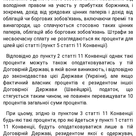
володіння правом на участь у прибутках боржника, і
зокрема, дохід від урядових цінних паперів і дохід від
облігацій чи боргових зобов'язань, включаючи премії та
винагороди, що сплачуються стосовно таких цінних
паперів, облігацій або боргових зобов'язань. Штрафи за
несвоєчасну сплату не розглядаються як проценти для
цілей цієї статті (пункт 5 статті 11 Конвенції).
Відповідно до пункту 2 статті 11 Конвенції однак такі
проценти можуть також оподатковуватись у тій
Договірній Державі, в якій вони виникають, і відповідно
до законодавства цієї Держави (України), але якщо
фактичний власник процентів є резидентом іншої
Договірної Держави (Швейцарії), податок, що
стягується таким чином, не повинен перевищувати 10
процентів загальної суми процентів.
При цьому, згідно із пунктом 3 статті 11 Конвенції
будь-які такі проценти, про які йдеться у пункті 1 статті
11 Конвенції, будуть оподатковуватися лише в тій
Договірній Державі, резидентом якої є одержувач,