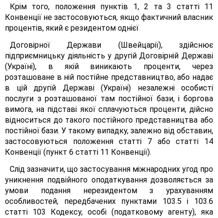
Крім того, положення пунктів 1, 2 та 3 статті 11
Конвенції не застосовуються, якщо фактичний власник
процентів, який є резидентом однієї
Договірної Держави (Швейцарії), здійснює
підприємницьку діяльність у другій Договірній Державі
(Україні), в якій виникають проценти, через
розташоване в ній постійне представництво, або надає
в цій другій Державі (Україні) незалежні особисті
послуги з розташованої там постійної бази, і боргова
вимога, на підставі якої сплачуються проценти, дійсно
відноситься до такого постійного представництва або
постійної бази. У такому випадку, залежно від обставин,
застосовуються положення статті 7 або статті 14
Конвенції (пункт 6 статті 11 Конвенції).
Слід зазначити, що застосування міжнародних угод про
уникнення подвійного оподаткування дозволяється за
умови подання нерезидентом з урахуванням
особливостей, передбачених пунктами 103.5 і 103.6
статті 103 Кодексу, особі (податковому агенту), яка