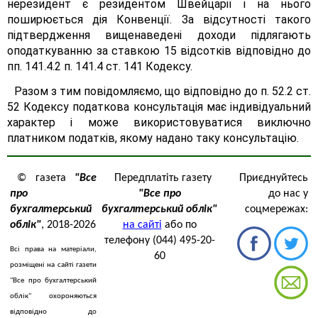
нерезидент є резидентом Швейцарії і на нього
поширюється дія Конвенції. За відсутності такого
підтвердження вищенаведені доходи підлягають
оподаткуванню за ставкою 15 відсотків відповідно до
пп. 141.4.2 п. 141.4 ст. 141 Кодексу.
Разом з тим повідомляємо, що відповідно до п. 52.2 ст.
52 Кодексу податкова консультація має індивідуальний
характер і може використовуватися виключно
платником податків, якому надано таку консультацію.
© газета
"Все
Передплатіть газету
Приєднуйтесь
про
"Все про
до нас у
бухгалтерський
бухгалтерський облік"
соцмережах:
облік"
, 2018-2026
на сайті
або по
телефону (044) 495-20-
Всі права на матеріали,
60
розміщені на сайті газети
"Все про бухгалтерський
облік" охороняються
відповідно до