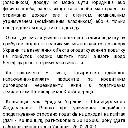
(власником) доходу не може бути юридична або
фізична особа, навіть якщо така особа має право на
отримання доходу, але є агентом, номінальним
утримувачем (номінальним власником) або є тільки
посередником щодо такого доходу.
Отже, для застосування пониженої ставки податку на
прибуток згідно з правилами міжнародного договору
України та визначення об'єкта оподаткування з податку
на прибуток Кодекс містить певні вимоги щодо
бенефіціарності отримувача виплати.
Як зазначено у листі, Товариство здійснює
нарахування/виплату процентів за кредитним
договором нерезиденту, який є податковим
резидентом Швейцарської Конфедерації.
Конвенція між Урядом України і Швейцарською
Федеральною Радою про уникнення подвійного
оподаткування стосовно податків на доходи і на капітал
(далі - Конвенція), ратифіковано 30.10.2000 року (дата
набрання чинності для України - 26.02.2002).