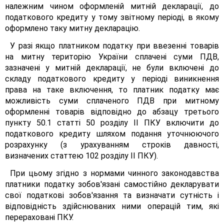
належним чином оформленій митній декларації, до
податкового кредиту у тому звітному періоді, в якому
оформлено таку митну декларацію.
У разі якщо платником податку при ввезенні товарів
на митну територію України сплачені суми ПДВ,
зазначені у митній декларації, не були включені до
складу податкового кредиту у періоді виникнення
права на таке включення, то платник податку має
можливість суми сплаченого ПДВ при митному
оформленні товарів відповідно до абзацу третього
пункту 50.1 статті 50 розділу II ПКУ включити до
податкового кредиту шляхом подання уточнюючого
розрахунку (з урахуванням строків давності,
визначених статтею 102 розділу II ПКУ).
При цьому згідно з нормами чинного законодавства
платники податку зобов'язані самостійно декларувати
свої податкові зобов'язання та визначати сутність і
відповідність здійснюваних ними операцій тим, які
перераховані ПКУ.