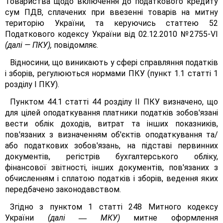
Товариства щодо включення до податкового кредиту
сум ПДВ, сплачених при ввезенні товарів на митну
територію України, та керуючись статтею 52
Податкового кодексу України від 02.12.2010 №2755-VI
(далі — ПКУ),
повідомляє.
Відносини, що виникають у сфері справляння податків
і зборів, регулюються нормами ПКУ (пункт 1.1 статті 1
розділу І ПКУ).
Пунктом 44.1 статті 44 розділу II ПКУ визначено, що
для цілей оподаткування платники податків зобов'язані
вести облік доходів, витрат та інших показників,
пов'язаних з визначенням об'єктів оподаткування та/
або податкових зобов'язань, на підставі первинних
документів, регістрів бухгалтерського обліку,
фінансової звітності, інших документів, пов'язаних з
обчисленням і сплатою податків і зборів, ведення яких
передбачено законодавством.
Згідно з пунктом 1 статті 248 Митного кодексу
України
(далі
МКУ)
митне оформлення
—