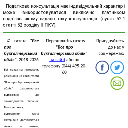
Податкова консультація має індивідуальний характер і
може використовуватися виключно платником
податків, якому надано таку консультацію (пункт 52.1
статті 52 розділу II ПКУ).
© газета
"Все
Передплатіть газету
Приєднуйтесь
про
"Все про
до нас у
бухгалтерський
бухгалтерський облік"
соцмережах:
облік"
, 2018-2026
на сайті
або по
телефону (044) 495-20-
Всі права на матеріали,
60
розміщені на сайті газети
"Все про бухгалтерський
облік" охороняються
відповідно до
законодавства України.
Використання,
відтворення таких
матеріалів допускаються
тільки в межах,