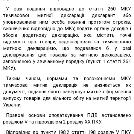
У разі подання відповідно до статті 260 МКУ
тимчасової митної декларації декларант або
уповноважена ним особа повинні протягом строків,
визначених відповідно до МКУ, подати органу доходів і
зборів додаткову декларацію, яка містить точні
відомості про товари, задекларовані за тимчасовою
митною декларацією, що подавалися б у разі
декларування цих товарів за митною декларацією,
заповненою у звичайному порядку (пункт 1 статті 261
МКУ).
Таким чином, нормами та положеннями МКУ
тимчасова митна декларація не визнається як
документ, подання якого завершує митне оформлення
випуску товарів для вільного обігу на митній території
України.
Правові основи оподаткування ПДВ встановлено
розділом V та підрозділом 2 розділу XX ПКУ.
Відповідно до пункту 198.2 статті 198 розділу V ПКУ