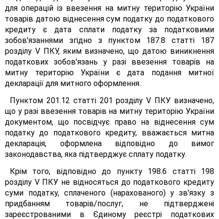
для операцій із ввезення на митну територію України
товарів датою віднесення сум податку до податкового
кредиту є дата сплати податку за податковими
зобов'язаннями згідно з пунктом 187.8 статті 187
розділу V ПКУ, яким визначено, що датою виникнення
податкових зобов'язань у разі ввезення товарів на
митну територію України є дата подання митної
декларації для митного оформлення.
Пунктом 201.12 статті 201 розділу V ПКУ визначено,
що у разі ввезення товарів на митну територію України
документом, що посвідчує право на віднесення сум
податку до податкового кредиту, вважається митна
декларація, оформлена відповідно до вимог
законодавства, яка підтверджує сплату податку.
Крім того, відповідно до пункту 198.6 статті 198
розділу V ПКУ не відносяться до податкового кредиту
суми податку, сплаченого (нарахованого) у зв'язку з
придбанням товарів/послуг, не підтверджені
зареєстрованими в Єдиному реєстрі податкових