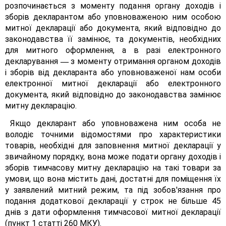
розпочинається з моменту подання органу доходів і
зборів декларантом або уповноваженою ним особою
митної декларації або документа, який відповідно до
законодавства її замінює, та документів, необхідних
для митного оформлення, а в разі електронного
декларування
з моменту отримання органом доходів
—
і зборів від декларанта або уповноваженої нам особи
електронної митної декларації або електронного
документа, який відповідно до законодавства замінює
митну декларацію.
Якщо декларант або уповноважена ним особа не
володіє точними відомостями про характеристики
товарів, необхідні для заповнення митної декларації у
звичайному порядку, вона може подати органу доходів і
зборів тимчасову митну декларацію на такі товари за
умови, що вона містить дані, достатні для поміщення їх
у заявлений митний режим, та під зобов'язання про
подання додаткової декларації у строк не більше 45
днів з дати оформлення тимчасової митної декларації
(пункт 1 статті 260 МКУ).