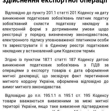
здійснення експортної операції
Відповідно до пункту 201.1 статті 201 Кодексу на дату
виникнення податкових зобов'язань платник податку
зобов'язаний скласти податкову накладну в
електронній формі з дотриманням умови щодо
реєстрації у порядку, визначеному законодавством,
електронного підпису уповноваженої платником особи
та зареєструвати її в Єдиному реєстрі податкових
накладних у встановлений цим Кодексом термін.
Згідно із пунктом 187.1 статті 187 Кодексу датою
виникнення податкових зобов’язань з ПДВ за
операціями з експорту товарів є дата оформлення
митної декларації, що засвідчує факт перетинання
митного кордону України, оформлена відповідно до
вимог митного законодавства.
Відповідно до п.п. 195.1.1 п. 195.1 ст. 195 Кодексу
товари вважаються вивезеними за межі митної
території України, якщо таке вивезення підтверджене