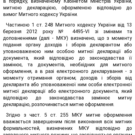
в порядку, визначеному Кабінетом Міністрів України,
митною декларацією, оформленою відповідно до
вимог Митного кодексу України.
Частиною 1 ст. 248 Митного кодексу України від 13
березня 2012 року № 4495-VІ зі змінами та
доповненнями (далі - МКУ) визначено, що з моменту
подання органу доходів і зборів декларантом або
уповноваженою ним особою митної декларації або
документа, який відповідно до законодавства її
замінює, та документів, необхідних для митного
оформлення, а в разі електронного декларування - з
моменту отримання органом; доходів і зборів від
декларанта або уповноваженої ним особи електронної
митної декларації або електронного документа, який
відповідно до законодавства замінює митну
декларацію, розпочинається митне оформлення.
Згідно з част. 5 ст. 255 МКУ митне оформлення
вважається завершеним після виконання всіх митних
формальностей, визначених МКУ відповідно до
заявленого митного режиму, що засвідчується органом