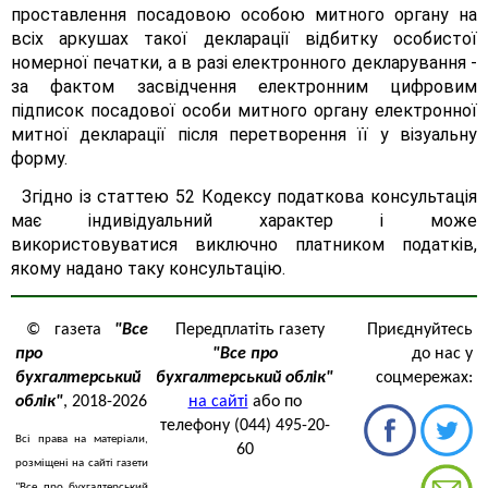
проставлення посадовою особою митного органу на
всіх аркушах такої декларації відбитку особистої
номерної печатки, а в разі електронного декларування -
за фактом засвідчення електронним цифровим
підписок посадової особи митного органу електронної
митної декларації після перетворення її у візуальну
форму.
Згідно із статтею 52 Кодексу податкова консультація
має індивідуальний характер і може
використовуватися виключно платником податків,
якому надано таку консультацію.
© газета
"Все
Передплатіть газету
Приєднуйтесь
про
"Все про
до нас у
бухгалтерський
бухгалтерський облік"
соцмережах:
облік"
, 2018-2026
на сайті
або по
телефону (044) 495-20-
Всі права на матеріали,
60
розміщені на сайті газети
"Все про бухгалтерський