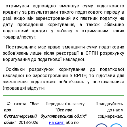
отримувач відповідно зменшує суму податкового
кредиту за результатами такого податкового періоду в
разі, якщо він зареєстрований як платник податку на
дату проведення коригування, а також збільшив
податковий кредит у зв’язку з отриманням таких
товарів/послуг.
Постачальник має право зменшити суму податкових
зобов’язань лише після реєстрації в ЄРПН розрахунку
коригування до податкової накладної.
Оскільки розрахунок коригування до податкової
накладної не зареєстрований в ЄРПН, то підстави для
зменшення податкових зобов’язань у постачальника
(продавця) відсутні.
© газета
"Все
Передплатіть газету
Приєднуйтесь
про
"Все про
до нас у
бухгалтерський
бухгалтерський облік"
соцмережах:
облік"
, 2018-2026
на сайті
або по