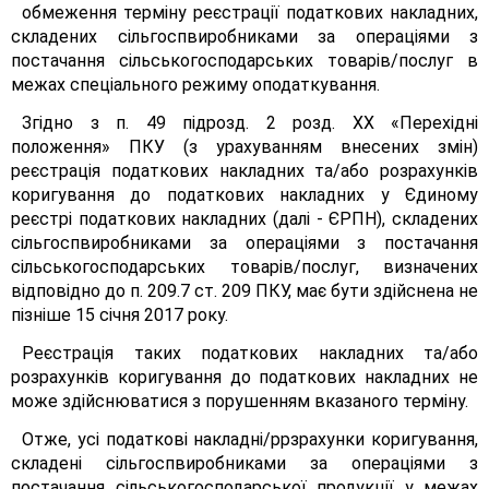
обмеження терміну реєстрації податкових накладних,
складених сільгоспвиробниками за операціями з
постачання сільськогосподарських товарів/послуг в
межах спеціального режиму оподаткування.
Згідно з п. 49 підрозд. 2 розд. XX «Перехідні
положення» ПКУ (з урахуванням внесених змін)
реєстрація податкових накладних та/або розрахунків
коригування до податкових накладних у Єдиному
реєстрі податкових накладних (далі - ЄРПН), складених
сільгоспвиробниками за операціями з постачання
сільськогосподарських товарів/послуг, визначених
відповідно до п. 209.7 ст. 209 ПКУ, має бути здійснена не
пізніше 15 січня 2017 року.
Реєстрація таких податкових накладних та/або
розрахунків коригування до податкових накладних не
може здійснюватися з порушенням вказаного терміну.
Отже, усі податкові накладні/ррзрахунки коригування,
складені сільгоспвиробниками за операціями з
постачання сільськогосподарської продукції у межах