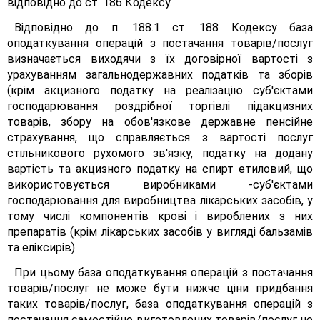
відповідно до ст. 186 Кодексу.
Відповідно до п. 188.1 ст. 188 Кодексу база
оподаткування операцій з постачання товарів/послуг
визначається виходячи з їх договірної вартості з
урахуванням загальнодержавних податків та зборів
(крім акцизного податку на реалізацію суб'єктами
господарювання роздрібної торгівлі підакцизних
товарів, збору на обов'язкове державне пенсійне
страхування, що справляється з вартості послуг
стільникового рухомого зв'язку, податку на додану
вартість та акцизного податку на спирт етиловий, що
використовується виробниками -суб'єктами
господарювання для виробництва лікарських засобів, у
тому числі компонентів крові і вироблених з них
препаратів (крім лікарських засобів у вигляді бальзамів
та еліксирів).
При цьому база оподаткування операцій з постачання
товарів/послуг не може бути нижче ціни придбання
таких товарів/послуг, база оподаткування операцій з
постачання самостійно виготовлених товарів/послуг не