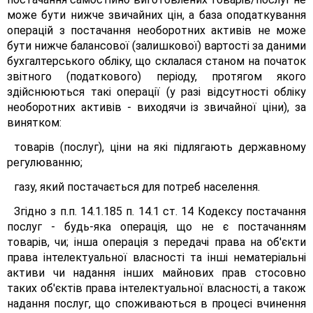
може бути нижче звичайних цін, а база оподаткування
операцій з постачання необоротних активів не може
бути нижче балансової (залишкової) вартості за даними
бухгалтерського обліку, що склалася станом на початок
звітного (податкового) періоду, протягом якого
здійснюються такі операції (у разі відсутності обліку
необоротних активів - виходячи із звичайної ціни), за
винятком:
товарів (послуг), ціни на які підлягають державному
регулюванню;
газу, який постачається для потреб населення.
Згідно з п.п. 14.1.185 п. 14.1 ст. 14 Кодексу постачання
послуг - будь-яка операція, що не є постачанням
товарів, чи; інша операція з передачі права на об'єкти
права інтелектуальної власності та інші нематеріальні
активи чи надання інших майнових прав стосовно
таких об'єктів права інтелектуальної власності, а також
надання послуг, що споживаються в процесі вчинення