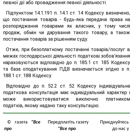
певної дії або провадження певної діяльності.
Підпунктом 14.1.191 п. 14.1 ст. 14 Кодексу визначено,
що постачання товарів - будь-яка передача права на
розпоряджання товарами як власник, у тому числі
продаж, обмін чи дарування такого товару, а також
постачання товарів за рішенням суду.
Отже, при безоплатному постачанні товарів/послуг в
межах господарської діяльності податкові зобов’язання
нараховуються відповідно до п. 185.1 ст. 185 Кодексу
та база оподаткування ПДВ визначається згідно з п.
188.1 ст. 188 Кодексу.
Відповідно до п. 52.2 ст. 52 Кодексу індивідуальна
податкова консультація має індивідуальний характер і
може використовуватися виключно платником
податків, якому надано таку консультацію.
© газета
"Все
Передплатіть газету
Приєднуйтесь
про
"Все про
до нас у