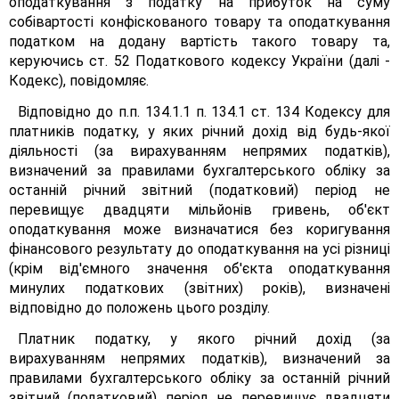
оподаткування з податку на прибуток на суму
собівартості конфіскованого товару та оподаткування
податком на додану вартість такого товару та,
керуючись ст. 52 Податкового кодексу України (далі -
Кодекс), повідомляє.
Відповідно до п.п. 134.1.1 п. 134.1 ст. 134 Кодексу для
платників податку, у яких річний дохід від будь-якої
діяльності (за вирахуванням непрямих податків),
визначений за правилами бухгалтерського обліку за
останній річний звітний (податковий) період не
перевищує двадцяти мільйонів гривень, об'єкт
оподаткування може визначатися без коригування
фінансового результату до оподаткування на усі різниці
(крім від'ємного значення об'єкта оподаткування
минулих податкових (звітних) років), визначені
відповідно до положень цього розділу.
Платник податку, у якого річний дохід (за
вирахуванням непрямих податків), визначений за
правилами бухгалтерського обліку за останній річний
звітний (податковий) період не перевищує двадцяти