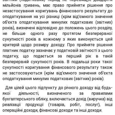
мільйонів гривень, має право прийняти рішення про
незастосування коригувань фінансового результату до
оподаткування на усі різниці (крім від'ємного значення
об'єкта оподаткування минулих податкових (звітних)
років), визначені відповідно до положень цього розділу,
не більше одного разу протягом безперервної
сукупності років в кожному з яких виконується цей
критерій щодо розміру доходу. Про прийняте рішення
платник податку зазначає у податковій звітності з цього
податку, що подається за перший рік в такій
безперервній сукупності років. В подальші роки такої
сукупності коригування фінансового результату також
не застосовуються (крім від'ємного значення об'єкта
оподаткування минулих податкових (звітних) років).
Для цілей цього підпункту до річного доходу від будь-
якої діяльності, визначеного за правилами
бухгалтерського обліку, включається дохід (виручка) від
реалізації продукції (товарів, робіт, послуг), інші
операційні доходи, фінансові доходи та інші доходи.