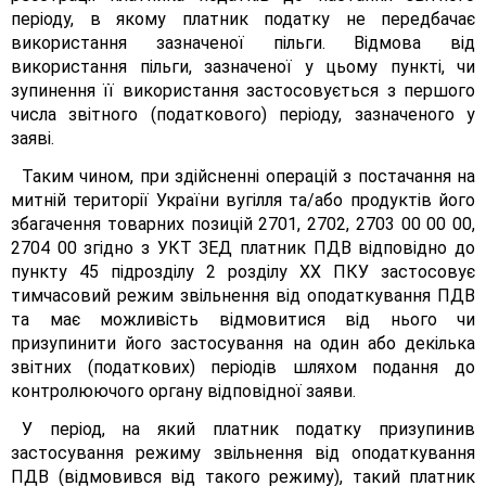
періоду, в якому платник податку не передбачає
використання зазначеної пільги. Відмова від
використання пільги, зазначеної у цьому пункті, чи
зупинення її використання застосовується з першого
числа звітного (податкового) періоду, зазначеного у
заяві.
Таким чином, при здійсненні операцій з постачання на
митній території України вугілля та/або продуктів його
збагачення товарних позицій 2701, 2702, 2703 00 00 00,
2704 00 згідно з УКТ ЗЕД платник ПДВ відповідно до
пункту 45 підрозділу 2 розділу XX ПКУ застосовує
тимчасовий режим звільнення від оподаткування ПДВ
та має можливість відмовитися від нього чи
призупинити його застосування на один або декілька
звітних (податкових) періодів шляхом подання до
контролюючого органу відповідної заяви.
У період, на який платник податку призупинив
застосування режиму звільнення від оподаткування
ПДВ (відмовився від такого режиму), такий платник