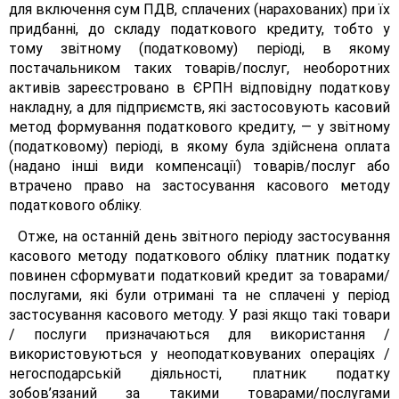
для включення сум ПДВ, сплачених (нарахованих) при їх
придбанні, до складу податкового кредиту, тобто у
тому звітному (податковому) періоді, в якому
постачальником таких товарів/послуг, необоротних
активів зареєстровано в ЄРПН відповідну податкову
накладну, а для підприємств, які застосовують касовий
метод формування податкового кредиту, — у звітному
(податковому) періоді, в якому була здійснена оплата
(надано інші види компенсації) товарів/послуг або
втрачено право на застосування касового методу
податкового обліку.
Отже, на останній день звітного періоду застосування
касового методу податкового обліку платник податку
повинен сформувати податковий кредит за товарами/
послугами, які були отримані та не сплачені у період
застосування касового методу. У разі якщо такі товари
/ послуги призначаються для використання /
використовуються у неоподатковуваних операціях /
негосподарській діяльності, платник податку
зобов’язаний за такими товарами/послугами