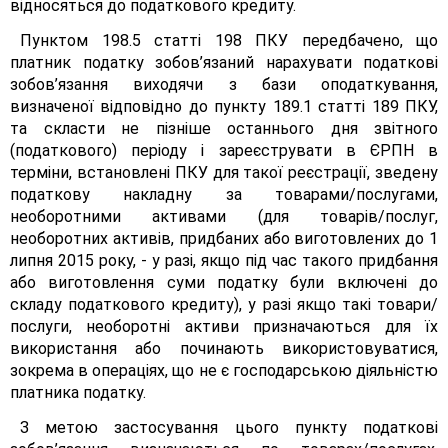
відносяться до податкового кредиту.
Пунктом 198.5 статті 198 ПКУ передбачено, що
платник податку зобов’язаний нарахувати податкові
зобов’язання виходячи з бази оподаткування,
визначеної відповідно до пункту 189.1 статті 189 ПКУ,
та скласти не пізніше останнього дня звітного
(податкового) періоду і зареєструвати в ЄРПН в
терміни, встановлені ПКУ для такої реєстрації, зведену
податкову накладну за товарами/послугами,
необоротними активами (для товарів/послуг,
необоротних активів, придбаних або виготовлених до 1
липня 2015 року, - у разі, якщо під час такого придбання
або виготовлення суми податку були включені до
складу податкового кредиту), у разі якщо такі товари/
послуги, необоротні активи призначаються для їх
використання або починають використовуватися,
зокрема в операціях, що не є господарською діяльністю
платника податку.
З метою застосування цього пункту податкові