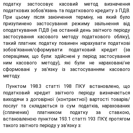
податку застосовує касовий метод визначення
податкових зобов’язань та податкового кредиту з ПДВ.
При цьому після закінчення терміну, на який було
призупинено застосування режиму звільнення від
оподаткування ПДВ (на останній день звітного періоду
застосування касового методу податкового обліку),
такий платник податку повинен нарахувати податкові
зобов’язання/сформувати податковий кредит (за
операціями, що були: здійснені у період застосування
ним касового методу), які були не нараховані/не
сформовані у зв’язку із застосуванням касового
методу.
Пунктом 198.3 статті 198 ПКУ встановлено, що
податковий кредит звітного періоду визначається
виходячи з договірної (контрактної) вартості товарів/
послуг та складається із сум податків, нарахованих
(сплачених) платником податку за ставкою,
встановленою пунктом 193.1 статті 193 ПКУ, протягом
такого звітного періоду у зв’язку з: