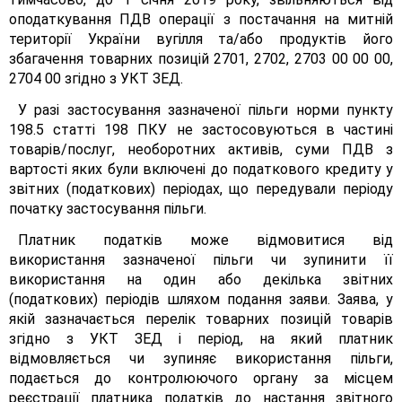
оподаткування ПДВ операції з постачання на митній
території України вугілля та/або продуктів його
збагачення товарних позицій 2701, 2702, 2703 00 00 00,
2704 00 згідно з УКТ ЗЕД.
У разі застосування зазначеної пільги норми пункту
198.5 статті 198 ПКУ не застосовуються в частині
товарів/послуг, необоротних активів, суми ПДВ з
вартості яких були включені до податкового кредиту у
звітних (податкових) періодах, що передували періоду
початку застосування пільги.
Платник податків може відмовитися від
використання зазначеної пільги чи зупинити її
використання на один або декілька звітних
(податкових) періодів шляхом подання заяви. Заява, у
якій зазначається перелік товарних позицій товарів
згідно з УКТ ЗЕД і період, на який платник
відмовляється чи зупиняє використання пільги,
подається до контролюючого органу за місцем
реєстрації платника податків до настання звітного