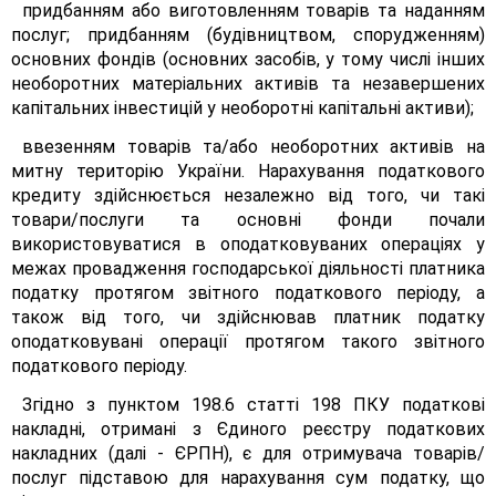
придбанням або виготовленням товарів та наданням
послуг; придбанням (будівництвом, спорудженням)
основних фондів (основних засобів, у тому числі інших
необоротних матеріальних активів та незавершених
капітальних інвестицій у необоротні капітальні активи);
ввезенням товарів та/або необоротних активів на
митну територію України. Нарахування податкового
кредиту здійснюється незалежно від того, чи такі
товари/послуги та основні фонди почали
використовуватися в оподатковуваних операціях у
межах провадження господарської діяльності платника
податку протягом звітного податкового періоду, а
також від того, чи здійснював платник податку
оподатковувані операції протягом такого звітного
податкового періоду.
Згідно з пунктом 198.6 статті 198 ПКУ податкові
накладні, отримані з Єдиного реєстру податкових
накладних (далі - ЄРПН), є для отримувача товарів/
послуг підставою для нарахування сум податку, що