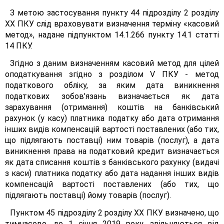
З метою застосування пункту 44 підрозділу 2 розділу
XX ПКУ слід враховувати визначення терміну «касовий
метод», надане підпунктом 14.1.266 пункту 14.1 статті
14 ПКУ.
Згідно з даним визначенням касовий метод для цілей
оподаткування згідно з розділом V ПКУ - метод
податкового обліку, за яким дата виникнення
податкових зобов'язань визначається як дата
зарахування (отримання) коштів на банківський
рахунок (у касу) платника податку або дата отримання
інших видів компенсацій вартості поставлених (або тих,
що підлягають поставці) ним товарів (послуг), а дата
виникнення права на податковий кредит визначається
як дата списання коштів з банківського рахунку (видачі
з каси) платника податку або дата надання інших видів
компенсацій вартості поставлених (або тих, що
підлягають поставці) йому товарів (послуг).
Пунктом 45 підрозділу 2 розділу XX ПКУ визначено, що
тимчасово, до 1 січня 2019 року, звільняються від