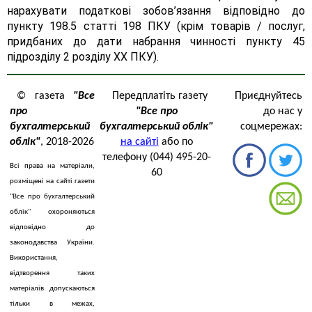
нарахувати податкові зобов’язання відповідно до
пункту 198.5 статті 198 ПКУ (крім товарів / послуг,
придбаних до дати набрання чинності пункту 45
підрозділу 2 розділу XX ПКУ).
© газета
"Все
Передплатіть газету
Приєднуйтесь
про
"Все про
до нас у
бухгалтерський
бухгалтерський облік"
соцмережах:
облік"
, 2018-2026
на сайті
або по
телефону (044) 495-20-
Всі права на матеріали,
60
розміщені на сайті газети
"Все про бухгалтерський
облік" охороняються
відповідно до
законодавства України.
Використання,
відтворення таких
матеріалів допускаються
тільки в межах,