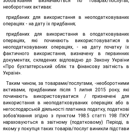
зобов’язання визначаються по товарах/послугах,
необоротних активах:
придбаних для використання в неоподатковуваних
операціях - на дату їх придбання;
придбаних для використання в оподатковуваних
операціях, які починають використовуватися в
неоподатковуваних операціях, - на дату початку їх
фактичного використання, визначену в первинних
документах, складених відповідно до Закону України
«Про бухгалтерський облік та фінансову звітність в
Україні».
Таким чином, за товарами/послугами, -необоротними
активами, придбаними після 1 липня 2015 року, які
починають використовуватися / призначені для
використання в неоподатковуваних операціях або в
негосподарській діяльності платника податку, податкові
зобов'язання згідно з пунктом 198.5 статті 198 ПКУ
нараховуються в звітному (податковому) Періоді, в
якому у покупця таких товарів/послуг виникли підстави