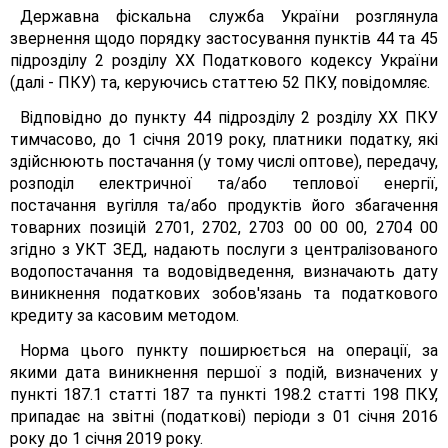
Державна фіскальна служба України розглянула
звернення щодо порядку застосування пунктів 44 та 45
підрозділу 2 розділу XX Податкового кодексу України
(далі - ПКУ) та, керуючись статтею 52 ПКУ, повідомляє.
Відповідно до пункту 44 підрозділу 2 розділу XX ПКУ
тимчасово, до 1 січня 2019 року, платники податку, які
здійснюють постачання (у тому числі оптове), передачу,
розподіл електричної та/або теплової енергії,
постачання вугілля та/або продуктів його збагачення
товарних позицій 2701, 2702, 2703 00 00 00, 2704 00
згідно з УКТ ЗЕД, надають послуги з централізованого
водопостачання та водовідведення, визначають дату
виникнення податкових зобов'язань та податкового
кредиту за касовим методом.
Норма цього пункту поширюється на операції, за
якими дата виникнення першої з подій, визначених у
пункті 187.1 статті 187 та пункті 198.2 статті 198 ПКУ,
припадає на звітні (податкові) періоди з 01 січня 2016
року до 1 січня 2019 року.