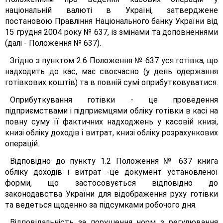
національній валюті в Україні, затверджене
постановою Правління Національного банку України від
15 грудня 2004 року № 637, із змінами та доповненнями
(далі - Положення № 637).
Згідно з пунктом 2.6 Положення № 637 уся готівка, що
надходить до кас, має своєчасно (у день одержання
готівкових коштів) та в повній сумі оприбутковуватися.
Оприбуткування готівки - це проведення
підприємствами і підприємцями обліку готівки в касі на
повну суму її фактичних надходжень у касовій книзі,
книзі обліку доходів і витрат, книзі обліку розрахункових
операцій.
Відповідно до пункту 1.2 Положення № 637 книга
обліку доходів і витрат -це документ установленої
форми, що застосовується відповідно до
законодавства України для відображення руху готівки
та ведеться щоденно за підсумками робочого дня.
Відповідальність за порушення норм з регулювання