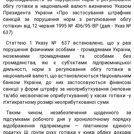
обігу готівки в національній валюті визначено Указом
Президента України «Про застосування штрафних
санкцій за порушення норм з регулювання обігу
готівки» від 12 червня 1995 № 436/95-ВР (далі - Указ №
637).
Статтею 1 Указу № 637 встановлено, що у разі
порушення фізичними особами - громадянами України,
іноземними громадянами та особами без
громадянства, які є суб'єктами підприємницької
діяльності, норм з регулювання обігу готівки в
національній валюті, що встановлюються Національним
банком України, до них застосовуються фінансові
санкції у формі штрафу за неоприбуткування (неповне
та/або несвоєчасне оприбуткування) у касах готівки -у
п’ятикратному розмірі неоприбуткованої суми.
Таким чином, незабезпечення щоденного за
підсумками робочого дня у хронологічному порядку
відображення підприємцем — платником єдиного
податку Ш групи руху готівки у книзі обліку доходів