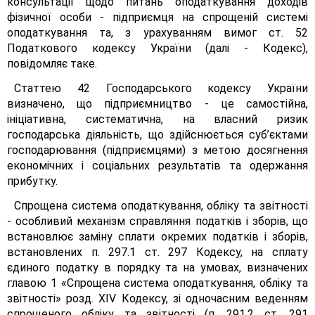
консультації щодо питань оподаткування доходів
фізичної особи - підприємця на спрощеній системі
оподаткування та, з урахуванням вимог ст. 52
Податкового кодексу України (далі - Кодекс),
повідомляє таке.
Статтею 42 Господарського кодексу України
визначено, що підприємництво - це самостійна,
ініціативна, систематична, на власний ризик
господарська діяльність, що здійснюється суб’єктами
господарювання (підприємцями) з метою досягнення
економічних і соціальних результатів та одержання
прибутку.
Спрощена система оподаткування, обліку та звітності
- особливий механізм справляння податків і зборів, що
встановлює заміну сплати окремих податків і зборів,
встановлених п. 297.1 ст. 297 Кодексу, на сплату
єдиного податку в порядку та на умовах, визначених
главою 1 «Спрощена система оподаткування, обліку та
звітності» розд. XIV Кодексу, зі одночасним веденням
спрощеного обліку та звітності (п. 291.2 ст. 291