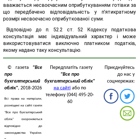
вважається несвоєчасним оприбуткуванням готівки за
що передбачено відповідальність у п’ятикратному
розмірі несвоєчасно оприбуткованої суми.
Відповідно до п. 52.2 ст. 52 Кодексу податкова
консультація має індивідуальний характер і може
використовуватися виключно платником податків,
якому надано таку консультацію.
© газета
"Все
Передплатіть газету
Приєднуйтесь
про
"Все про
до нас у
бухгалтерський
бухгалтерський облік"
соцмережах:
облік"
, 2018-2026
на сайті
або по
телефону (044) 495-20-
Всі права на матеріали,
60
розміщені на сайті газети
"Все про бухгалтерський
облік" охороняються
відповідно до
законодавства України.