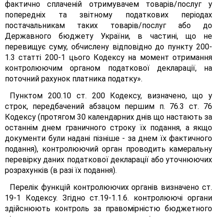
фактично сплаченій отримувачем товарів/послуг у
попередніх та звітному податкових періодах
постачальникам таких товарів/послуг або до
Державного бюджету України, в частині, що не
перевищує суму, обчислену відповідно до пункту 200-
1.3 статті 200-1 цього Кодексу на момент отримання
контролюючим органом податкової декларації, на
поточний рахунок платника податку».
Пунктом 200.10 ст. 200 Кодексу, визначено, що у
строк, передбачений абзацом першим п. 76.3 ст. 76
Кодексу (протягом 30 календарних днів що настають за
останнім днем граничного строку їх подання, а якщо
документи були надані пізніше - за днем їх фактичного
подання), контролюючий орган проводить камеральну
перевірку даних податкової декларації або уточнюючих
розрахунків (в разі їх подання).
Перелік функцій контролюючих органів визначено ст.
19-1 Кодексу. Згідно ст.19-1.1.6. контролюючі органи
здійснюють контроль за правомірністю бюджетного