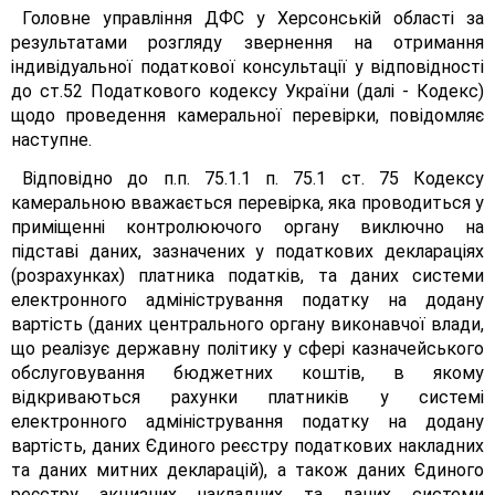
Головне управління ДФС у Херсонській області за
результатами розгляду звернення на отримання
індивідуальної податкової консультації у відповідності
до ст.52 Податкового кодексу України (далі - Кодекс)
щодо проведення камеральної перевірки, повідомляє
наступне.
Відповідно до п.п. 75.1.1 п. 75.1 ст. 75 Кодексу
камеральною вважається перевірка, яка проводиться у
приміщенні контролюючого органу виключно на
підставі даних, зазначених у податкових деклараціях
(розрахунках) платника податків, та даних системи
електронного адміністрування податку на додану
вартість (даних центрального органу виконавчої влади,
що реалізує державну політику у сфері казначейського
обслуговування бюджетних коштів, в якому
відкриваються рахунки платників у системі
електронного адміністрування податку на додану
вартість, даних Єдиного реєстру податкових накладних
та даних митних декларацій), а також даних Єдиного
реєстру акцизних накладних та даних системи