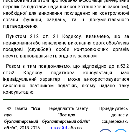
письмовим запитом про подання інформації (вичерпний
перелік та підстави надання якої встановлено законом),
необхідної для виконання покладених на контролюючі
органи функцій, завдань, та її документального
підтвердження.
Пунктом 21.2 ст. 21 Кодексу, визначено, що за
невиконання або неналежне виконання своїх обов'язків
посадові (службові) особи контролюючих органів
несуть відповідальність згідно із законом.
Разом з тим повідомляємо, що відповідно до п.52.2
ст.52 Кодексу податкова консультація має
індивідуальний характер і може використовуватися
виключно платником податків, якому надано таку
консультацію.
© газета
"Все
Передплатіть газету
Приєднуйтесь
про
"Все про
до нас у
бухгалтерський
бухгалтерський облік"
соцмережах:
облік"
, 2018-2026
на сайті
або по