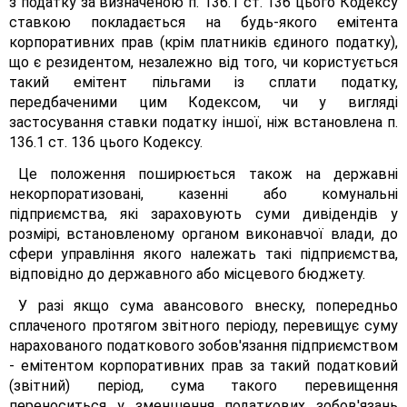
з податку за визначеною п. 136.1 ст. 136 цього Кодексу
ставкою покладається на будь-якого емітента
корпоративних прав (крім платників єдиного податку),
що є резидентом, незалежно від того, чи користується
такий емітент пільгами із сплати податку,
передбаченими цим Кодексом, чи у вигляді
застосування ставки податку іншої, ніж встановлена п.
136.1 ст. 136 цього Кодексу.
Це положення поширюється також на державні
некорпоратизовані, казенні або комунальні
підприємства, які зараховують суми дивідендів у
розмірі, встановленому органом виконавчої влади, до
сфери управління якого належать такі підприємства,
відповідно до державного або місцевого бюджету.
У разі якщо сума авансового внеску, попередньо
сплаченого протягом звітного періоду, перевищує суму
нарахованого податкового зобов'язання підприємством
- емітентом корпоративних прав за такий податковий
(звітний) період, сума такого перевищення
переноситься у зменшення податкових зобов'язань