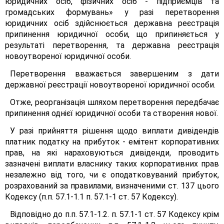
юридичних осіб, фізичних осіб - підприємців та
громадських формувань» у разі перетворення
юридичних осіб здійснюється державна реєстрація
припинення юридичної особи, що припиняється у
результаті перетворення, та державна реєстрація
новоутвореної юридичної особи.
Перетворення вважається завершеним з дати
державної реєстрації новоутвореної юридичної особи.
Отже, реорганізація шляхом перетворення передбачає
припинення однієї юридичної особи та створення нової.
У разі прийняття рішення щодо виплати дивідендів
платник податку на прибуток - емітент корпоративних
прав, на які нараховуються дивіденди, проводить
зазначені виплати власнику таких корпоративних прав
незалежно від того, чи є оподатковуваний прибуток,
розрахований за правилами, визначеними ст. 137 цього
Кодексу (п.п. 57.1-1.1 п. 57.1-1 ст. 57 Кодексу).
Відповідно до п.п. 57.1-1.2. п. 57.1-1 ст. 57 Кодексу крім