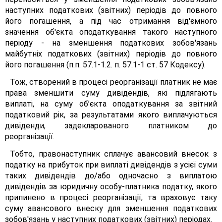
наступних податкових (звітних) періодів до повного
його погашення, а під час отримання від'ємного
значення об'єкта оподаткування такого наступного
періоду - на зменшення податкових зобов'язань
майбутніх податкових (звітних) періодів до повного
його погашення (п.п. 57.1-1.2. п. 57.1-1 ст. 57 Кодексу).
Тож, створений в процесі реорганізації платник не має
права зменшити суму дивідендів, які підлягають
виплаті, на суму об’єкта оподаткування за звітний
податковий рік, за результатами якого виплачуються
дивіденди, задекларованого платником до
реорганізації.
Тобто, правонаступник сплачує авансовий внесок з
податку на прибуток при виплаті дивідендів з усієї суми
таких дивідендів до/або одночасно з виплатою
дивідендів за юридичну особу-платника податку, якого
припинено в процесі реорганізації, та враховує таку
суму авансового внеску для зменшення податкових
зобов'язань у наступних податкових (звітних) періодах.