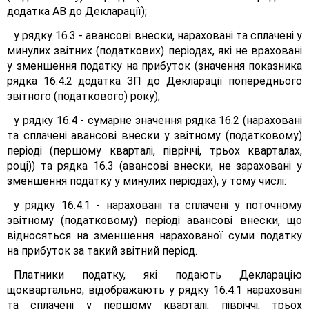
додатка АВ до Декларації);
у рядку 16.3 - авансові внески, нараховані та сплачені у
минулих звітних (податкових) періодах, які не враховані
у зменшення податку на прибуток (значення показника
рядка 16.4.2 додатка ЗП до Декларації попереднього
звітного (податкового) року);
у рядку 16.4 - сумарне значення рядка 16.2 (нараховані
та сплачені авансові внески у звітному (податковому)
періоді (першому кварталі, півріччі, трьох кварталах,
році)) та рядка 16.3 (авансові внески, не зараховані у
зменшення податку у минулих періодах), у тому числі:
у рядку 16.4.1 - нараховані та сплачені у поточному
звітному (податковому) періоді авансові внески, що
відносяться на зменшення нарахованої суми податку
на прибуток за такий звітний період.
Платники податку, які подають Декларацію
щоквартально, відображають у рядку 16.4.1 нараховані
та сплачені у першому кварталі, півріччі, трьох