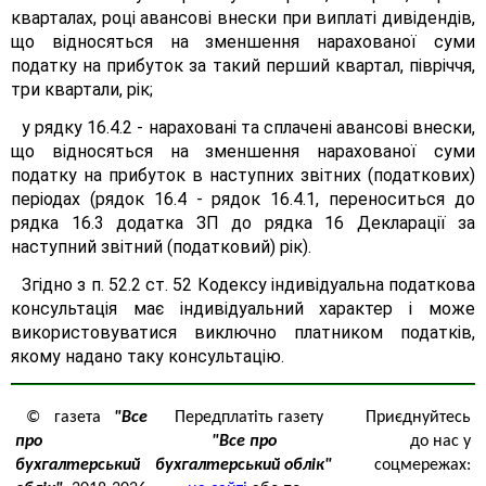
кварталах, році авансові внески при виплаті дивідендів,
що відносяться на зменшення нарахованої суми
податку на прибуток за такий перший квартал, півріччя,
три квартали, рік;
у рядку 16.4.2 - нараховані та сплачені авансові внески,
що відносяться на зменшення нарахованої суми
податку на прибуток в наступних звітних (податкових)
періодах (рядок 16.4 - рядок 16.4.1, переноситься до
рядка 16.3 додатка ЗП до рядка 16 Декларації за
наступний звітний (податковий) рік).
Згідно з п. 52.2 ст. 52 Кодексу індивідуальна податкова
консультація має індивідуальний характер і може
використовуватися виключно платником податків,
якому надано таку консультацію.
© газета
"Все
Передплатіть газету
Приєднуйтесь
про
"Все про
до нас у
бухгалтерський
бухгалтерський облік"
соцмережах: