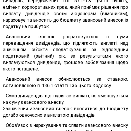
випадків, передбачених п.п. 57.1-1.З цього пункту,
емітент корпоративних прав, який приймає рішення про
виплату дивідендів своїм акціонерам (власникам),
нараховує та вносить до бюджету авансовий внесок із
податку на прибуток.
Авансовий внесок розраховується з суми
перевищення дивідендів, що підлягають виплаті, над
значенням об'єкта оподаткування за відповідний
податковий (звітний) рік, за результатами якого
виплачуються дивіденди, грошове зобов'язання щодо
якого погашене.
Авансовий внесок обчислюється за ставкою,
встановленою п. 136.1 статті 136 цього Кодексу.
Сума дивідендів, що підлягає виплаті, не зменшується
на суму авансового внеску.
Зазначений авансовий внесок вноситься до бюджету
до/або одночасно з виплатою дивідендів.
Обов'язок з нарахування та сплати авансового внеску