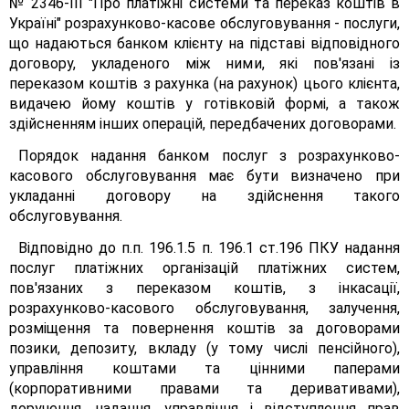
№ 2346-ІІІ "Про платіжні системи та переказ коштів в
Україні" розрахунково-касове обслуговування - послуги,
що надаються банком клієнту на підставі відповідного
договору, укладеного між ними, які пов'язані із
переказом коштів з рахунка (на рахунок) цього клієнта,
видачею йому коштів у готівковій формі, а також
здійсненням інших операцій, передбачених договорами.
Порядок надання банком послуг з розрахунково-
касового обслуговування має бути визначено при
укладанні договору на здійснення такого
обслуговування.
Відповідно до п.п. 196.1.5 п. 196.1 ст.196 ПКУ надання
послуг платіжних організацій платіжних систем,
пов'язаних з переказом коштів, з інкасації,
розрахунково-касового обслуговування, залучення,
розміщення та повернення коштів за договорами
позики, депозиту, вкладу (у тому числі пенсійного),
управління коштами та цінними паперами
(корпоративними правами та деривативами),
доручення, надання, управління і відступлення прав