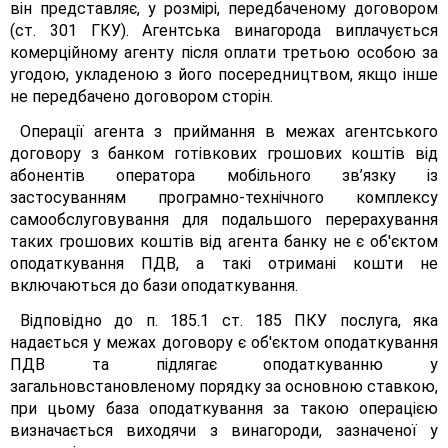
він представляє, у розмірі, передбаченому договором
(ст. 301 ГКУ). Агентська винагорода виплачується
комерційному агенту після оплати третьою особою за
угодою, укладеною з його посередництвом, якщо інше
не передбачено договором сторін.
Операції агента з приймання в межах агентського
договору з банком готівкових грошових коштів від
абонентів оператора мобільного зв’язку із
застосуванням програмно-технічного комплексу
самообслуговування для подальшого перерахування
таких грошових коштів від агента банку не є об'єктом
оподаткування ПДВ, а такі отримані кошти не
включаються до бази оподаткування.
Відповідно до п. 185.1 ст. 185 ПКУ послуга, яка
надається у межах договору є об'єктом оподаткування
ПДВ та підлягає оподаткуванню у
загальновстановленому порядку за основною ставкою,
при цьому база оподаткування за такою операцією
визначається виходячи з винагороди, зазначеної у