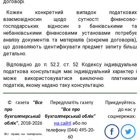
договорі.
Кожен конкретний випадок податкових
взаємовідносин щодо сутності фінансово-
господарських відносин з банківськими та
небанківськими фінансовими установами потребує
аналізу документів та матеріалів (зокрема договорів),
що дозволяють ідентифікувати предмет запиту більш
детально.
Відповідно до п. 52.2. ст. 52 Кодексу індивідуальна
податкова консультація має індивідуальний характер і
може використовуватися виключно платником
податків, якому надано таку консультацію.
© газета
"Все
Передплатіть газету
Приєднуйтесь
про
"Все про
до нас у
бухгалтерський
бухгалтерський облік"
соцмережах:
облік"
, 2018-2026
на сайті
або по
телефону (044) 495-20-
Всі права на матеріали,
60