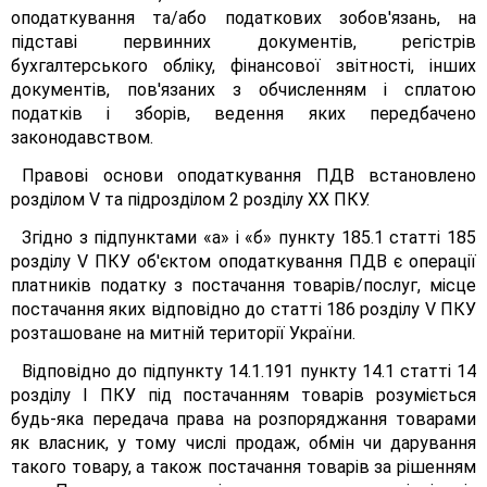
оподаткування та/або податкових зобов'язань, на
підставі первинних документів, регістрів
бухгалтерського обліку, фінансової звітності, інших
документів, пов'язаних з обчисленням і сплатою
податків і зборів, ведення яких передбачено
законодавством.
Правові основи оподаткування ПДВ встановлено
розділом V та підрозділом 2 розділу XX ПКУ.
Згідно з підпунктами «а» і «б» пункту 185.1 статті 185
розділу V ПКУ об'єктом оподаткування ПДВ є операції
платників податку з постачання товарів/послуг, місце
постачання яких відповідно до статті 186 розділу V ПКУ
розташоване на митній території України.
Відповідно до підпункту 14.1.191 пункту 14.1 статті 14
розділу І ПКУ під постачанням товарів розуміється
будь-яка передача права на розпоряджання товарами
як власник, у тому числі продаж, обмін чи дарування
такого товару, а також постачання товарів за рішенням