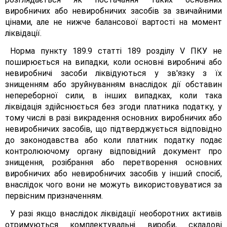
виробничих або невиробничих засобів за звичайними
цінами, але не нижче балансової вартості на момент
ліквідації.
Норма пункту 189.9 статті 189 розділу V ПКУ не
поширюється на випадки, коли основні виробничі або
невиробничі засоби ліквідуються у зв'язку з їх
знищенням або зруйнуванням внаслідок дії обставин
непереборної сили, в інших випадках, коли така
ліквідація здійснюється без згоди платника податку, у
тому числі в разі викрадення основних виробничих або
невиробничих засобів, що підтверджується відповідно
до законодавства або коли платник податку подає
контролюючому органу відповідний документ про
знищення, розібрання або перетворення основних
виробничих або невиробничих засобів у інший спосіб,
внаслідок чого вони не можуть використовуватися за
первісним призначенням.
У разі якщо внаслідок ліквідації необоротних активів
отримуються комплектувальні вироби, складові