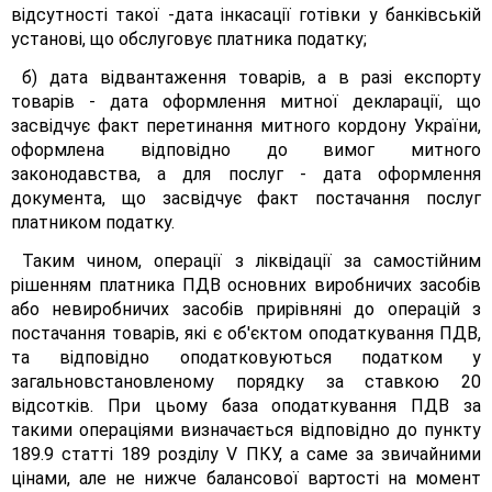
відсутності такої -дата інкасації готівки у банківській
установі, що обслуговує платника податку;
б) дата відвантаження товарів, а в разі експорту
товарів - дата оформлення митної декларації, що
засвідчує факт перетинання митного кордону України,
оформлена відповідно до вимог митного
законодавства, а для послуг - дата оформлення
документа, що засвідчує факт постачання послуг
платником податку.
Таким чином, операції з ліквідації за самостійним
рішенням платника ПДВ основних виробничих засобів
або невиробничих засобів прирівняні до операцій з
постачання товарів, які є об'єктом оподаткування ПДВ,
та відповідно оподатковуються податком у
загальновстановленому порядку за ставкою 20
відсотків. При цьому база оподаткування ПДВ за
такими операціями визначається відповідно до пункту
189.9 статті 189 розділу V ПКУ, а саме за звичайними
цінами, але не нижче балансової вартості на момент