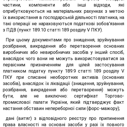
частини, компоненти або інші відходи, які
оприбутковуються на матеріальних рахунках з метою
їх використання в господарській діяльності платника, на
такі операції не нараховуються податкові зобов'язання
з ПДВ (пункт 189.10 статті 189 розділу V ПКУ).
При цьому документами про знищення, зруйнування
розібрання, викрадення або перетворення основних
виробничих або невиробничих засобів у інший спосіб,
внаслідок чого вони не можуть використовуватися за
первісним призначенням для цілей застосування
платником податку пункту 189.9 статті 189 розділу V
ПКУ при списанні необоротних активів (основних
засобів), внаслідок їх ліквідації (знищення, зруйнування,
розібрання, викрадення або перетворення) можуть
бути, але не виключно: сертифікат Торгово-
промислової палати України, який підтверджує факт
настання обставин непереборної сили (форс-мажору);
дані (витяг) з відповідного реєстру про припинення
права власності на основні засоби у разі їх повного