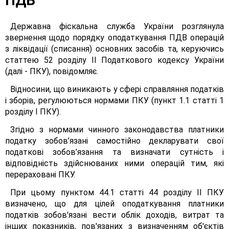
ПДВ
Державна фіскальна служба України розглянула
звернення щодо порядку оподаткування ПДВ операцій
з ліквідації (списання) основних засобів та, керуючись
статтею 52 розділу II Податкового кодексу України
(далі - ПКУ), повідомляє.
Відносини, що виникають у сфері справляння податків
і зборів, регулюються нормами ПКУ (пункт 1.1 статті 1
розділу І ПКУ).
Згідно з нормами чинного законодавства платники
податку зобов’язані самостійно декларувати свої
податкові зобов’язання та визначати сутність і
відповідність здійснюваних ними операцій тим, які
перераховані ПКУ.
При цьому пунктом 44.1 статті 44 розділу II ПКУ
визначено, що для цілей оподаткування платники
податків зобов'язані вести облік доходів, витрат та
інших показників, пов'язаних з визначенням об'єктів