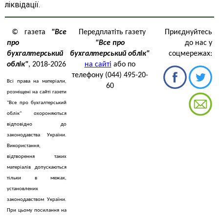
ліквідації.
© газета
"Все
Передплатіть газету
Приєднуйтесь
про
"Все про
до нас у
бухгалтерський
бухгалтерський облік"
соцмережах:
облік"
, 2018-2026
на сайті
або по
телефону (044) 495-20-
Всі права на матеріали,
60
розміщені на сайті газети
"Все про бухгалтерський
облік" охороняються
відповідно до
законодавства України.
Використання,
відтворення таких
матеріалів допускаються
тільки в межах,
установлених
законодавством України.
При цьому посилання на