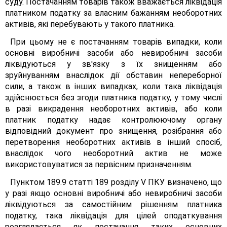
суду. Постачанням товарів також вважається ліквідація
платником податку за власним бажанням необоротних
активів, які перебувають у такого платника.
При цьому не є постачанням товарів випадки, коли
основні виробничі засоби або невиробничі засоби
ліквідуються у зв'язку з їх знищенням або
зруйнуванням внаслідок дії обставин непереборної
сили, а також в інших випадках, коли така ліквідація
здійснюється без згоди платника податку, у тому числі
в разі викрадення необоротних активів, або коли
платник податку надає контролюючому органу
відповідний документ про знищення, розібрання або
перетворення необоротних активів в інший спосіб,
внаслідок чого необоротний актив не може
використовуватися за первісним призначенням.
Пунктом 189.9 статті 189 розділу V ПКУ визначено, що
у разі якщо основні виробничі або невиробничі засоби
ліквідуються за самостійним рішенням платника
податку, така ліквідація для цілей оподаткування
розглядається як постачання таких основних