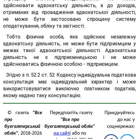
здійснювати адвокатську діяльність, а до доходів,
отриманих від провадження адвокатської діяльності,
не може бути застосовано спрощену систему
оподаткування, обліку та звітності.
Тобто фізична особа, яка здійснює незалежну
адвокатську діяльність, не може бути підприємцем у
межах такої адвокатської діяльності. Адвокатська
діяльність не є підприємницькою і не може
здійснюватись фізичною особою - підприємцем.
Згідно з п. 52.2 ст. 52 Кодексу індивідуальна податкова
консультація має індивідуальний характер і може
використовуватися виключно платником податків,
якому надано таку консультацію.
© газета
"Все
Передплатіть газету
Приєднуйтесь
про
"Все про
до нас у
бухгалтерський
бухгалтерський облік"
соцмережах:
облік"
, 2018-2026
на сайті
або по