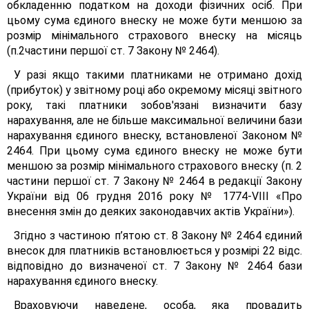
обкладенню податком на доходи фізичних осіб. При
цьому сума єдиного внеску не може бути меншою за
розмір мінімального страхового внеску на місяць
(п.2частини першої ст. 7 Закону № 2464).
У разі якщо такими платниками не отримано дохід
(прибуток) у звітному році або окремому місяці звітного
року, такі платники зобов'язані визначити базу
нарахування, але не більше максимальної величини бази
нарахування єдиного внеску, встановленої Законом №
2464. При цьому сума єдиного внеску не може бути
меншою за розмір мінімального страхового внеску (п. 2
частини першої ст. 7 Закону № 2464 в редакції Закону
України від 06 грудня 2016 року № 1774-VІІІ «Про
внесення змін до деяких законодавчих актів України»).
Згідно з частиною п’ятою ст. 8 Закону № 2464 єдиний
внесок для платників встановлюється у розмірі 22 відс.
відповідно до визначеної ст. 7 Закону № 2464 бази
нарахування єдиного внеску.
Враховуючи наведене, особа, яка провадить