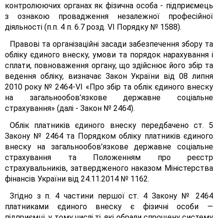
контролюючих органах як фізична особа - підприємець
з ознакою провадження незалежної професійної
діяльності (п.п. 4 п. 6.7 розд. VI Порядку № 1588).
Правові та організаційні засади забезпечення збору та
обліку єдиного внеску, умови та порядок нарахування і
сплати, повноваження органу, що здійснює його збір та
ведення обліку, визначає Закон України від 08 липня
2010 року № 2464-VІ «Про збір та облік єдиного внеску
на загальнообов’язкове державне соціальне
страхування» (далі - Закон № 2464).
Облік платників єдиного внеску передбачено ст. 5
Закону № 2464 та Порядком обліку платників єдиного
внеску на загальнообов’язкове державне соціальне
страхування та Положенням про реєстр
страхувальників, затвердженого наказом Міністерства
фінансів України від 24.11.2014 № 1162.
Згідно з п. 4 частини першої ст. 4 Закону № 2464
платниками єдиного внеску є фізичні особи —
підприємці, у тому числі ті, які обрали спрощену систему