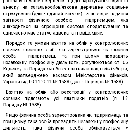
розглянула Ваше звернення...щодо нарахування єдиного
внеску на загальнообов’язкове державне соціальне
страхування (далі - єдиний внесок) та порядок подання
звітності фізичною особою - підприємцем, яка
знаходиться на спрощеній системі оподаткування та
одночасно має статус адвоката і повідомляє.
Порядок та умови взяття на облік у контролюючих
органах фізичних осіб, які зареєстровані як фізична
особа - підприємець та при цьому провадять
незалежну професійну діяльність, регулюються ст. 65
Кодексу та Порядком обліку платників податків і зборів,
який затверджено наказом Міністерства фінансів
України від 09.11.2011 № 1588 (далі - Порядок № 1588).
Взяттю на облік або реєстрації у контролюючих
органах підлягають усі платники податків (п. 1.3
Порядку № 1588).
Якщо фізична особа зареєстрована як підприємець та
при цьому така особа провадить незалежну професійну
діяльність, така фізична особа обліковується у