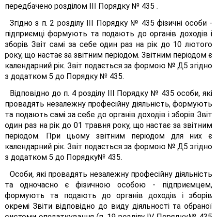
передбачено розділом III Порядку № 435 .
Згідно з п. 2 розділу III Порядку № 435 фізичні особи -
підприємці формують та подають до органів доходів і
зборів Звіт самі за себе один раз на рік до 10 лютого
року, що настає за звітним періодом. Звітним періодом є
календарний рік. Звіт подається за формою № Д5 згідно
з додатком 5 до Порядку № 435.
Відповідно до п. 4 розділу III Порядку № 435 особи, які
провадять незалежну професійну діяльність, формують
та подають самі за себе до органів доходів і зборів Звіт
один раз на рік до 01 травня року, що настає за звітним
періодом. При цьому звітним періодом для них є
календарний рік. Звіт подається за формою № Д5 згідно
з додатком 5 до Порядку№ 435.
Особи, які провадять незалежну професійну діяльність
та одночасно є фізичною особою - підприємцем,
формують та подають до органів доходів і зборів
окремі Звіти відповідно до виду діяльності та обраної
системи оподаткування (п. 19 розділу IV Порядку№ 435