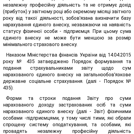
незалежну професійну діяльність та не отримує дохід
(прибуток) у звітному році або окремому місяці звітного
року від такої діяльності, зобов’язана визначити базу
нарахування єдиного внеску, незважаючи на наявність
статусу фізичної особи - підприємця. При цьому сума
єдиного внеску не може бути меншою за розмір
мінімального страхового внеску.
Наказом Міністерства фінансів України від 14.04.2015
року № 435 затверджено Порядок формування та
подання страхувальниками звіту щодо сум
нарахованого єдиного внеску на загальнообов'язкове
державне соціальне страхування. (далі - Порядок №
435).
Форми та строки подання Звіту про суми
нарахованого доходу застрахованих осіб та суми
нарахованого єдиного внеску (далі - Звіт) фізичними
особами -підприємцями, у тому числі тими, які обрали
спрощену систему оподаткування, та особами, які
провадять незалежну професійну діяльність