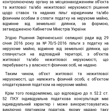
контролюючому органу за місцезнаходженням об’єкта
та житлової та/або нежитлової нерухомості рішення
щодо ставок та наданих пільг юридичним та/або
фізичним особам зі сплати податку на нерухоме майно,
відмінне від земельної ділянки, за формою,
затвердженою Кабінетом Міністрів України.
Згідно Рішення Зарічненської селищної ради від 29
січня 2016 року за №70/5-2016 пільги з податку на
нерухоме майно, відмінне від земельної ділянки, що
сплачується на відповідній території, з об'єктів
житлової та/або нежитлової нерухомості, що
перебувають у власності фізичних осіб, не надано.
Таким чином, об’єкт житлової та нежитлової
нерухомості, що належить фізичній особі, є об’єктом
оподаткування податком на нерухоме майно.
Крім того повідомляємо, що відповідно до п. 52.2 ст.
52 ПКУ індивідуальна податкова консультація має
індивідуальний характер і може використовуватись
виключно платником податків, якому надано таку