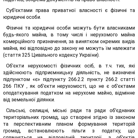
Суб'єктами права приватної власності є фізичні та
юридичні особи.
Фізичні та юридичні особи можуть бути власниками
будь-якого майна, в тому числі і нерухомого майна
комерційного призначення, за винятком окремих видів
майна, які відповідно до закону не можуть їм належати
(стаття 325 Цивільного кодексу України).
Об’єкти нерухомості фізичних осіб, в т.ч. тих, які
здійснюють підприємницьку діяльність, не визначені
підпунктом «є» підпункту 266.2.2 пункту 266.2 статті
266 ПКУ , як об’єкти нерухомості, що не є об’єктами
оподаткування податком на нерухоме майно, відмінне
від земельної ділянки.
Сільські, селищні, міські ради та ради об'єднаних
територіальних громад, що створені згідно із законом
та перспективним планом формування територій
громад, встановлюють пільги з податку, що
сплачується на відповідній території, з об'єктів