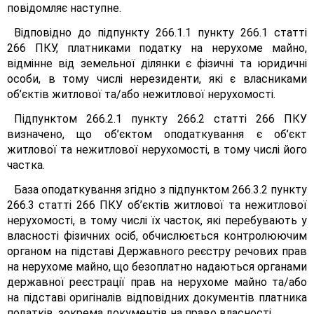
повідомляє наступне.
Відповідно до підпункту 266.1.1 пункту 266.1 статті
266 ПКУ, платниками податку на нерухоме майно,
відмінне від земельної ділянки є фізичні та юридичні
особи, в тому числі нерезиденти, які є власниками
об’єктів житлової та/або нежитлової нерухомості.
Підпунктом 266.2.1 пункту 266.2 статті 266 ПКУ
визначено, що об’єктом оподаткування є об’єкт
житлової та нежитлової нерухомості, в тому числі його
частка.
База оподаткування згідно з підпунктом 266.3.2 пункту
266.3 статті 266 ПКУ об’єктів житлової та нежитлової
нерухомості, в тому числі їх часток, які перебувають у
власності фізичних осіб, обчислюється контролюючим
органом на підставі Державного реєстру речових прав
на нерухоме майно, що безоплатно надаються органами
державної реєстрації прав на нерухоме майно та/або
на підставі оригіналів відповідних документів платника
податків, зокрема документів на право власності.