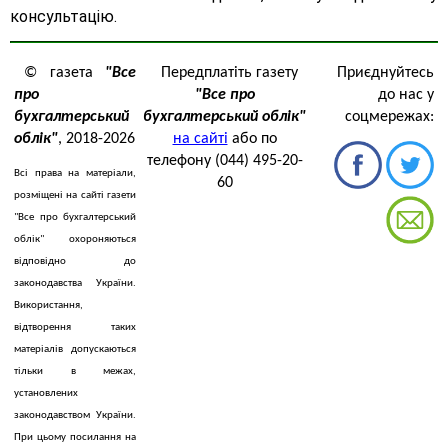
консультацію.
© газета
"Все
Передплатіть газету
Приєднуйтесь
про
"Все про
до нас у
бухгалтерський
бухгалтерський облік"
соцмережах:
облік"
, 2018-2026
на сайті
або по
телефону (044) 495-20-
Всі права на матеріали,
60
розміщені на сайті газети
"Все про бухгалтерський
облік" охороняються
відповідно до
законодавства України.
Використання,
відтворення таких
матеріалів допускаються
тільки в межах,
установлених
законодавством України.
При цьому посилання на