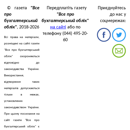
© газета
"Все
Передплатіть газету
Приєднуйтесь
про
"Все про
до нас у
бухгалтерський
бухгалтерський облік"
соцмережах:
облік"
, 2018-2026
на сайті
або по
телефону (044) 495-20-
Всі права на матеріали,
60
розміщені на сайті газети
"Все про бухгалтерський
облік" охороняються
відповідно до
законодавства України.
Використання,
відтворення таких
матеріалів допускаються
тільки в межах,
установлених
законодавством України.
При цьому посилання на
сайт газети "Все про
бухгалтерський облік" є