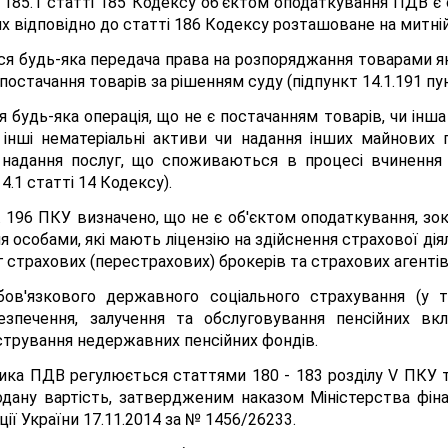
кту 185.1 статті 185 Кодексу об'єктом оподаткування ПДВ є
их відповідно до статті 186 Кодексу розташоване на митній
ся будь-яка передача права на розпоряджання товарами як 
постачання товарів за рішенням суду (підпункт 14.1.191 пун
 будь-яка операція, що не є постачанням товарів, чи інша 
а інші нематеріальні активи чи надання інших майнових 
ж надання послуг, що споживаються в процесі вчинення
14.1 статті 14 Кодексу).
. 196 ПКУ визначено, що не є об'єктом оподаткування, зок
 особами, які мають ліцензію на здійснення страхової діял
г страхових (перестрахових) брокерів та страхових агентів
бов'язкового державного соціального страхування (у т
езпечення, залучення та обслуговування пенсійних вкл
істрування недержавних пенсійних фондів.
ника ПДВ регулюється статтями 180 - 183 розділу V ПКУ
дану вартість, затвердженим наказом Міністерства фіна
ії України 17.11.2014 зa № 1456/26233.