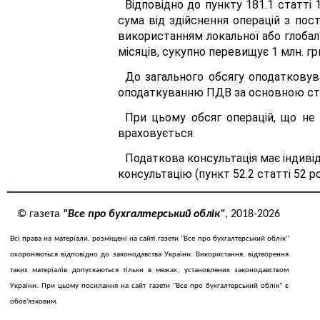
Відповідно до пункту 181.1 статті
сума від здійснення операцій з пос
використанням локальної або глобаль
місяців, сукупно перевищує 1 млн. гр
До загального обсягу оподатковув
оподаткуванню ПДВ за основною ста
При цьому обсяг операцій, що не 
враховується.
Податкова консультація має індиві
консультацію (пункт 52.2 статті 52 ро
© газета
"Все про бухгалтерський облік"
, 2018-2026
Всі права на матеріали, розміщені на сайті газети "Все про бухгалтерський облік"
охороняються відповідно до законодавства України. Використання, відтворення
таких матеріалів допускаються тільки в межах, установлених законодавством
України. При цьому посилання на сайт газети "Все про бухгалтерський облік" є
обов'язковим.