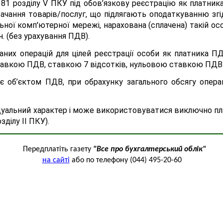
 181 розділу V ПКУ під обов’язкову реєстрацію як платник
тачання товарів/послуг, що підлягають оподаткуванню згід
ної комп'ютерної мережі, нарахована (сплачена) такій ос
н. (без урахування ПДВ).
аних операцій для цілей реєстрації особи як платника П
вкою ПДВ, ставкою 7 відсотків, нульовою ставкою ПДВ т
є об’єктом ПДВ, при обрахунку загального обсягу операц
дуальний характер і може використовуватися виключно пл
зділу II ПКУ).
Передплатіть газету
"Все про бухгалтерський облік"
на сайті
або по телефону (044) 495-20-60