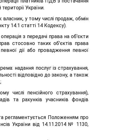
 операції платників ПДВ з постачання
 території України.
власник, у тому числі продаж, обмін
кту 14.1 статті 14 Кодексу).
операція з передачі права на об'єкти
прав стосовно таких об'єктів права
 певної дії або провадження певної
рема: надання послуг із страхування,
ьності відповідно до закону, а також
;
ому числі пенсійного страхування),
адів та рахунків учасників фондів
 та регламентується Положенням про
нсів України від 14.11.2014 № 1130,