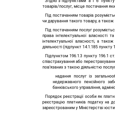
Згідно з підпунктами "а" і "б" пун
товарів/послуг, місце постачання як
Під постачанням товарів розумієть
чи дарування такого товару, а також 
Під постачанням послуг розуміється
права інтелектуальної власності т
інтелектуальної власності, а тако
діяльності (підпункт 14.1.185 пункту 
Підпунктом 196.1.3 пункту 196.1 ст
співстрахування або перестрахування
пов'язаних з такою діяльністю послу
надання послуг із загальноо
недержавного пенсійного заб
банківського управління, адмін
Порядок реєстрації особи як плат
реєстрацію платників податку на до
зареєстрованим у Міністерстві юстиц