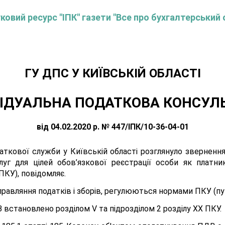
овий ресурс "ІПК" газети "Все про бухгалтерський 
ГУ ДПС У КИЇВСЬКІЙ ОБЛАСТІ
ІДУАЛЬНА ПОДАТКОВА КОНСУЛ
від 04.02.2020 р. № 447/ІПК/10-36-04-01
аткової служби у Київській області розглянуло зверненн
слуг для цілей обов’язкової реєстрації особи як плат
ПКУ), повідомляє.
равляння податків і зборів, регулюються нормами ПКУ (пунк
встановлено розділом V та підрозділом 2 розділу XX ПКУ.