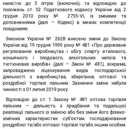
ємністю до 5 літрів (включно), та відповідно до
положень ст. 52 Податкового кодексу України від 2
грудня 2010 року № 2755-VІ, із змінами та
доповненнями
(далі — Кодекс)
в межах компетенції
повідомляє.
Законом України № 2628 внесено зміни до Закону
України від 19 грудня 1995 року № 481 «Про державне
регулювання виробництва і обігу спирту етилового,
коньячного і плодового, алкогольних напоїв та
тютюнових виробів»
(далі — Закон № 481),
зокрема,
запроваджено ліцензування видів господарської
діяльності з виробництва, зберігання, оптової та
роздрібної торгівлі пальним. Зазначені зміни набули
чинності з 01 липня 2019 року.
Відповідно до ст. 1 Закону № 481 оптова торгівля
пальним — діяльність з придбання та подальшої
реалізації пального із зміною або без зміни його фізико-
хімічних характеристик суб’єктам господарювання
роздрібної та/або оптової торгівлі та/або іншим особам.