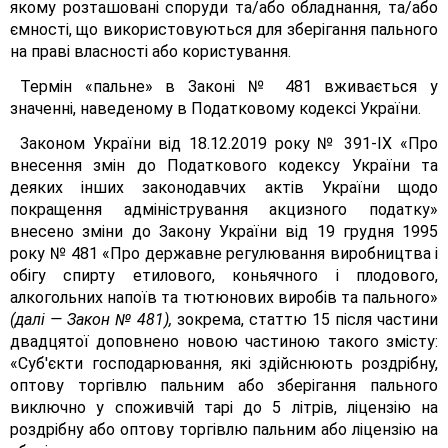
якому розташовані споруди та/або обладнання, та/або
ємності, що використовуються для зберігання пального
на праві власності або користування.
Термін «пальне» в Законі № 481 вживається у
значенні, наведеному в Податковому кодексі України.
Законом України від 18.12.2019 року № 391-ІХ «Про
внесення змін до Податкового кодексу України та
деяких інших законодавчих актів України щодо
покращення адміністрування акцизного податку»
внесено зміни до Закону України від 19 грудня 1995
року № 481 «Про державне регулювання виробництва і
обігу спирту етилового, коньячного і плодового,
алкогольних напоїв та тютюнових виробів та пального»
(далі — Закон № 481),
зокрема, статтю 15 після частини
двадцятої доповнено новою частиною такого змісту:
«Суб'єкти господарювання, які здійснюють роздрібну,
оптову торгівлю пальним або зберігання пального
виключно у споживчій тарі до 5 літрів, ліцензію на
роздрібну або оптову торгівлю пальним або ліцензію на