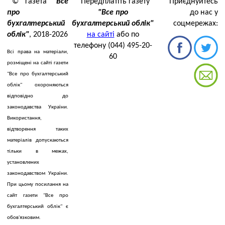
© газета
"Все
Передплатіть газету
Приєднуйтесь
про
"Все про
до нас у
бухгалтерський
бухгалтерський облік"
соцмережах:
облік"
, 2018-2026
на сайті
або по
телефону (044) 495-20-
Всі права на матеріали,
60
розміщені на сайті газети
"Все про бухгалтерський
облік" охороняються
відповідно до
законодавства України.
Використання,
відтворення таких
матеріалів допускаються
тільки в межах,
установлених
законодавством України.
При цьому посилання на
сайт газети "Все про
бухгалтерський облік" є
обов'язковим.