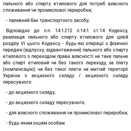
пального або спирту етилового для потреб власного
споживання чи промислової переробки;
- паливний бак транспортного засобу;
Відповідно до п.п. 14.1.212 п.14.1 ст.14 Кодексу,
реалізація пального або спирту етилового для цілей
розділу VI цього Кодексу - будь-які операції з фізичної
передачі (відпуску, відвантаження) пального або спирту
етилового з переходом права власності на таке пальне
або спирт етиловий чи без такого переходу, за плату
(компенсацію) чи без такої плати на митній території
України з акцизного складу / акцизного складу
пересувного:
- до акцизного складу;
- до акцизного складу пересувного;
- для власного споживання чи промислової переробки;
- будь-яким іншим особам.