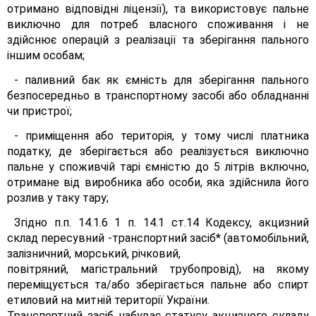
отримано відповідні ліцензії), та використовує пальне
виключно для потреб власного споживання і не
здійснює операцій з реалізації та зберігання пального
іншим особам;
- паливний бак як ємність для зберігання пального
безпосередньо в транспортному засобі або обладнанні
чи пристрої;
- приміщення або територія, у тому числі платника
податку, де зберігається або реалізується виключно
пальне у споживчій тарі ємністю до 5 літрів включно,
отримане від виробника або особи, яка здійснила його
розлив у таку тару;
Згідно п.п. 14.1.6 1 п. 14.1 ст.14 Кодексу, акцизний
склад пересувний -транспортний засіб* (автомобільний,
залізничний, морський, річковий,
повітряний, магістральний трубопровід), на якому
переміщується та/або зберігається пальне або спирт
етиловий на митній території України.
Транспортний засіб набуває статусу акцизного складу