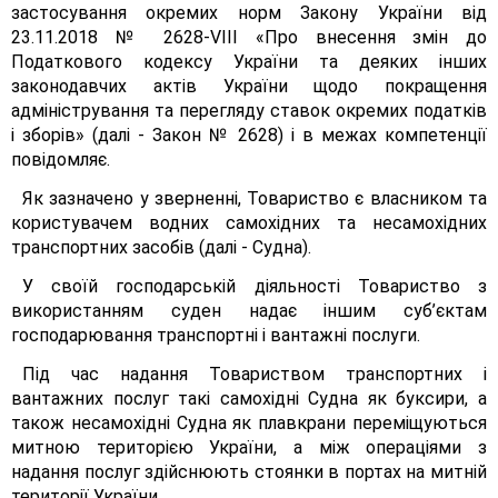
застосування окремих норм Закону України від
23.11.2018 № 2628-VІІІ «Про внесення змін до
Податкового кодексу України та деяких інших
законодавчих актів України щодо покращення
адміністрування та перегляду ставок окремих податків
і зборів» (далі - Закон № 2628) і в межах компетенції
повідомляє.
Як зазначено у зверненні, Товариство є власником та
користувачем водних самохідних та несамохідних
транспортних засобів (далі - Судна).
У своїй господарській діяльності Товариство з
використанням суден надає іншим суб’єктам
господарювання транспортні і вантажні послуги.
Під час надання Товариством транспортних і
вантажних послуг такі самохідні Судна як буксири, а
також несамохідні Судна як плавкрани переміщуються
митною територією України, а між операціями з
надання послуг здійснюють стоянки в портах на митній
території України.