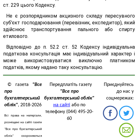
ст. 229 цього Кодексу.
Не є розпорядником акцизного складу пересувного
суб'єкт господарювання (перевізник, експедитор), який
здійснює транспортування пального або спирту
етилового.
Відповідно до п. 52.2 ст. 52 Кодексу індивідуальна
податкова консультація має індивідуальний характер і
може використовуватися виключно платником
податків, якому надано таку консультацію.
© газета
"Все
Передплатіть газету
Приєднуйтесь
про
"Все про
до нас у
бухгалтерський
бухгалтерський облік"
соцмережах:
облік"
, 2018-2026
на сайті
або по
телефону (044) 495-20-
Всі права на матеріали,
60
розміщені на сайті газети
"Все про бухгалтерський
облік" охороняються