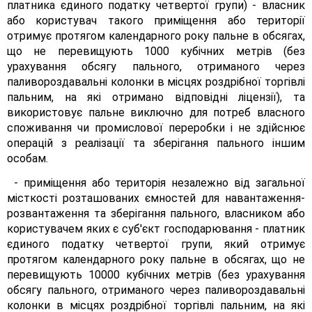
платника єдиного податку четвертої групи) - власник
або користувач такого приміщення або території
отримує протягом календарного року пальне в обсягах,
що не перевищують 1000 кубічних метрів (без
урахування обсягу пального, отриманого через
паливороздавальні колонки в місцях роздрібної торгівлі
пальним, на які отримано відповідні ліцензії), та
використовує пальне виключно для потреб власного
споживання чи промислової переробки і не здійснює
операцій з реалізації та зберігання пального іншим
особам.
- приміщення або територія незалежно від загальної
місткості розташованих ємностей для навантаження-
розвантаження та зберігання пального, власником або
користувачем яких є суб'єкт господарювання - платник
єдиного податку четвертої групи, який отримує
протягом календарного року пальне в обсягах, що не
перевищують 10000 кубічних метрів (без урахування
обсягу пального, отриманого через паливороздавальні
колонки в місцях роздрібної торгівлі пальним, на які