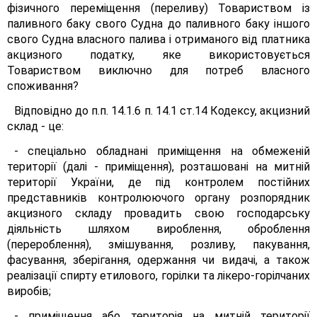
фізичного переміщення (переливу) Товариством із
паливного баку свого Судна до паливного баку іншого
свого Судна власного палива і отриманого від платника
акцизного податку, яке використовується
Товариством виключно для потреб власного
споживання?
Відповідно до п.п. 14.1.6 п. 14.1 ст.14 Кодексу, акцизний
склад - це:
- спеціально обладнані приміщення на обмеженій
території (далі - приміщення), розташовані на митній
території України, де під контролем постійних
представників контролюючого органу розпорядник
акцизного складу провадить свою господарську
діяльність шляхом вироблення, оброблення
(перероблення), змішування, розливу, пакування,
фасування, зберігання, одержання чи видачі, а також
реалізації спирту етилового, горілки та лікеро-горілчаних
виробів;
- приміщення або територія на митній території