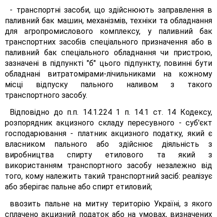
- транспортні засоби, що здійснюють заправлення в
паливний бак машин, механізмів, техніки та обладнання
для агропромислового комплексу, у паливний бак
транспортних засобів спеціального призначення або в
паливний бак спеціального обладнання чи пристрою,
зазначені в підпункті "б" цього підпункту, повинні бути
обладнані витратомірами-лічильниками на кожному
місці відпуску пального наливом з такого
транспортного засобу.
Відповідно до п.п. 14.1.224 1 п. 14.1 ст. 14 Кодексу,
розпорядник акцизного складу пересувного - суб'єкт
господарювання - платник акцизного податку, який є
власником пального або здійснює діяльність з
виробництва спирту етилового та який з
використанням транспортного засобу незалежно від
того, кому належить такий транспортний засіб: реалізує
або зберігає пальне або спирт етиловий;
ввозить пальне на митну територію Україні, з якого
сплачено акцизний податок або на умовах, визначених