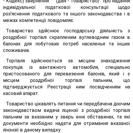
- Кодекс) звернення (далі - Товариство) про надання
індивідуальної податкової консультації щодо
роз’яснення податкового та іншого законодавства і в
межах компетенції повідомляє.
Товариство здійснює господарську діяльність з
роздрібної торгівлі скрапленим вуглеводним газом в
балонах для побутових потреб населенья та інших
споживачів.
Торгівля здійснюється за місцем знаходження
покупців із вантажного автомобіля, спеціально
пристосованого для перевезення балонів, який і є
місцем роздрібної торгівлі пальним, що
підтверджується Реєстрації ним посвідченням на
касовий апарат.
Товариство цікавлять питання чи передбачена діючим
законодавством видача ліцензії з роздрібної торгівлі
пальним за вказаним у зверь енні обставинах, та які
документи необхідно надати для отримання вказаної
лінзнзії в даному випадку.