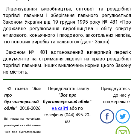
Ліцензування виробництва, оптової та роздрібної
торгівлі пальним і зберігання пального регулюється
Законом України від 19 грудня 1995 року № 481 «Про
державне регулювання виробництва і обігу спирту
етилового, коньячного і плодового, алкогольних напоїв,
тютюнових виробів та пального» (далі - Закон).
Законом № 481 встановлений вичерпний перелік
документів на отримання ліцензії на право роздрібної
торгівлі пальним. Інших виключень норми цього Закону
не містять.
© газета
"Все
Передплатіть газету
Приєднуйтесь
про
"Все про
до нас у
бухгалтерський
бухгалтерський облік"
соцмережах:
облік"
, 2018-2026
на сайті
або по
телефону (044) 495-20-
Всі права на матеріали,
60
розміщені на сайті газети
"Все про бухгалтерський