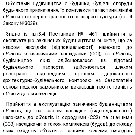
Об’єктами будівництва є будинки, будівлі, споруди
будь-якого призначення, їх комплекси та частини, лінійні
об’єкти інженерно-транспортної інфраструктури (ст. 4
Закону №3038).
Згідно із п.п.3,4 Постанови № 461 прийняття в
експлуатацію закінчених будівництвом об’єктів, що за
класом наслідків (відповідальності) належат» до
об’єктів з незначними наслідками (CCI), та об’єктів,
будівництво яких здійснювалося на підставі
будівельного паспорта, здійснюється шляхом
реєстрації відповідним органом державного
архітектурно-будівельного контролю на безоплатній
основі поданої замовником декларації про готовність
об’єкта до експлуатації.
Прийняття в експлуатацію закінчених будівництвом
об’єктів, що за класом наслідків (відповідальності)
належать до об’єктів із середніми (СС2) та значними
(ССЗ) наслідками, а також комплексів (будов), до складу
яких входять об’єкти з різними класами наслідків