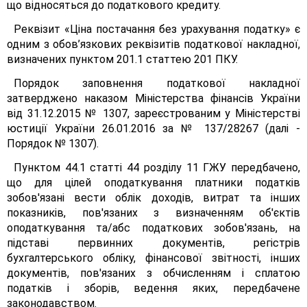
що відносяться до податкового кредиту.
Реквізит «Ціна постачання без урахування податку» є
одним з обов’язкових реквізитів податкової накладної,
визначених пунктом 201.1 статтею 201 ПКУ.
Порядок заповнення податкової накладної
затверджено наказом Міністерства фінансів України
від 31.12.2015 № 1307, зареєстрованим у Міністерстві
юстиції України 26.01.2016 за № 137/28267 (далі -
Порядок № 1307).
Пунктом 44.1 статті 44 розділу 11 ГЖУ передбачено,
що для цілей оподаткування платники податків
зобов'язані вести облік доходів, витрат та інших
показників, пов'язаних з визначенням об'єктів
оподаткування та/абс податкових зобов'язань, на
підставі первинних документів, регістрів
бухгалтерського обліку, фінансової звітності, інших
документів, пов'язаних з обчисленням і сплатою
податків і зборів, ведення яких, передбачене
законодавством.