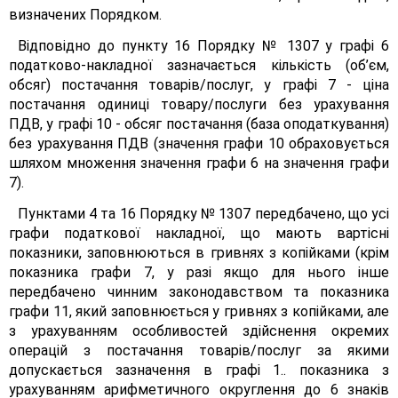
визначених Порядком.
Відповідно до пункту 16 Порядку № 1307 у графі 6
податково-накладної зазначається кількість (об’єм,
обсяг) постачання товарів/послуг, у графі 7 - ціна
постачання одиниці товару/послуги без урахування
ПДВ, у графі 10 - обсяг постачання (база оподаткування)
без урахування ПДВ (значення графи 10 обраховується
шляхом множення значення графи 6 на значення графи
7).
Пунктами 4 та 16 Порядку № 1307 передбачено, що усі
графи податкової накладної, що мають вартісні
показники, заповнюються в гривнях з копійками (крім
показника графи 7, у разі якщо для нього інше
передбачено чинним законодавством та показника
графи 11, який заповнюється у гривнях з копійками, але
з урахуванням особливостей здійснення окремих
операцій з постачання товарів/послуг за якими
допускається зазначення в графі 1.. показника з
урахуванням арифметичного округлення до 6 знаків