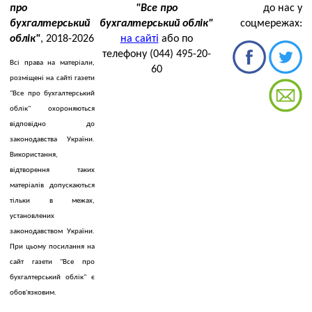
про
"Все про
до нас у
бухгалтерський
бухгалтерський облік"
соцмережах:
облік"
, 2018-2026
на сайті
або по
телефону (044) 495-20-
Всі права на матеріали,
60
розміщені на сайті газети
"Все про бухгалтерський
облік" охороняються
відповідно до
законодавства України.
Використання,
відтворення таких
матеріалів допускаються
тільки в межах,
установлених
законодавством України.
При цьому посилання на
сайт газети "Все про
бухгалтерський облік" є
обов'язковим.