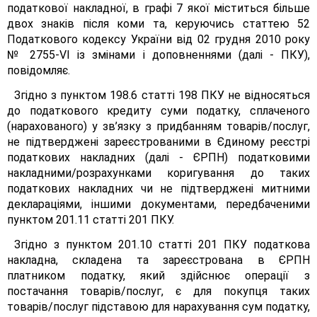
податкової накладної, в графі 7 якої міститься більше
двох знаків після коми та, керуючись статтею 52
Податкового кодексу України від 02 грудня 2010 року
№ 2755-VІ із змінами і доповненнями (далі - ПКУ),
повідомляє.
Згідно з пунктом 198.6 статті 198 ПКУ не відносяться
до податкового кредиту суми податку, сплаченого
(нарахованого) у зв’язку з придбанням товарів/послуг,
не підтверджені зареєстрованими в Єдиному реєстрі
податкових накладних (далі - ЄРПН) податковими
накладними/розрахунками коригування до таких
податкових накладних чи не підтверджені митними
деклараціями, іншими документами, передбаченими
пунктом 201.11 статті 201 ПКУ.
Згідно з пунктом 201.10 статті 201 ПКУ податкова
накладна, складена та зареєстрована в ЄРПН
платником податку, який здійснює операції з
постачання товарів/послуг, є для покупця таких
товарів/послуг підставою для нарахування сум податку,