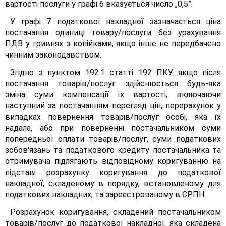
вартості послуги у графі 6 вказується число „0,5”.
У графі 7 податкової накладної зазначається ціна
постачання одиниці товару/послуги без урахування
ПДВ у гривнях з копійками, якщо інше не передбачено
чинним законодавством.
Згідно з пунктом 192.1 статті 192 ПКУ якщо після
постачання товарів/послуг здійснюється будь-яка
зміна суми компенсації їх вартості, включаючи
наступний за постачанням перегляд цін, перерахунок у
випадках повернення товарів/послуг особі, яка їх
надала, або при поверненні постачальником суми
попередньої оплати товарів/послуг, суми податкових
зобов'язань та податкового кредиту постачальника та
отримувача підлягають відповідному коригуванню на
підставі розрахунку коригування до податкової
накладної, складеному в порядку, встановленому для
податкових накладних, та зареєстрованому в ЄРПН.
Розрахунок коригування, складений постачальником
товарів/послуг до податкової накладної, яка складена