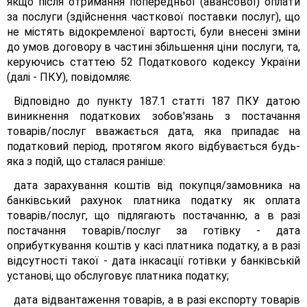
якщо після отримання попередньої (авансової) оплати
за послуги (здійснення часткової поставки послуг), що
не містять відокремленої вартості, були внесені зміни
до умов договору в частині збільшення ціни послуги, та,
керуючись статтею 52 Податкового кодексу України
(далі - ПКУ), повідомляє.
Відповідно до пункту 187.1 статті 187 ПКУ датою
виникнення податкових зобов'язань з постачання
товарів/послуг вважається дата, яка припадає на
податковий період, протягом якого відбувається будь-
яка з подій, що сталася раніше:
дата зарахування коштів від покупця/замовника на
банківський рахунок платника податку як оплата
товарів/послуг, що підлягають постачанню, а в разі
постачання товарів/послуг за готівку - дата
оприбуткування коштів у касі платника податку, а в разі
відсутності такої - дата інкасації готівки у банківській
установі, що обслуговує платника податку;
дата відвантаження товарів, а в разі експорту товарів