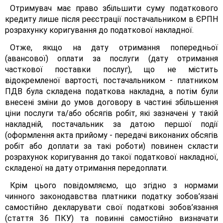
Отримувач має право збільшити суму податкового
кредиту лише після реєстрації постачальником в ЄРПН
розрахунку коригування до податкової накладної.
Отже, якщо на дату отримання попередньої
(авансової) оплати за послуги (дату отримання
часткової поставки послуг), що не містить
відокремленої вартості, постачальником - платником
ПДВ була складена податкова накладна, а потім були
внесені зміни до умов договору в частині збільшення
ціни послуги та/або обсягів робіт, які зазначені у такій
накладній, постачальник за датою першої події
(оформлення акта прийому - передачі виконаних обсягів
робіт або доплати за такі роботи) повинен скласти
розрахунок коригування до такої податкової накладної,
складеної на дату отримання передоплати.
Крім цього повідомляємо, що згідно з нормами
чинного законодавства платники податку зобов’язані
самостійно декларувати свої податкові зобов’язання
(стаття 36 ПКУ) та повинні самостійно визначати