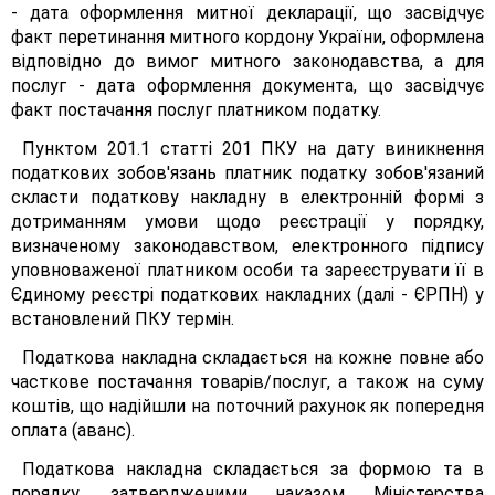
- дата оформлення митної декларації, що засвідчує
факт перетинання митного кордону України, оформлена
відповідно до вимог митного законодавства, а для
послуг - дата оформлення документа, що засвідчує
факт постачання послуг платником податку.
Пунктом 201.1 статті 201 ПКУ на дату виникнення
податкових зобов'язань платник податку зобов'язаний
скласти податкову накладну в електронній формі з
дотриманням умови щодо реєстрації у порядку,
визначеному законодавством, електронного підпису
уповноваженої платником особи та зареєструвати її в
Єдиному реєстрі податкових накладних (далі - ЄРПН) у
встановлений ПКУ термін.
Податкова накладна складається на кожне повне або
часткове постачання товарів/послуг, а також на суму
коштів, що надійшли на поточний рахунок як попередня
оплата (аванс).
Податкова накладна складається за формою та в
порядку, затвердженими наказом Міністерства