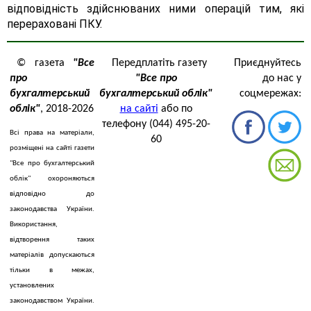
відповідність здійснюваних ними операцій тим, які
перераховані ПКУ.
© газета
"Все
Передплатіть газету
Приєднуйтесь
про
"Все про
до нас у
бухгалтерський
бухгалтерський облік"
соцмережах:
облік"
, 2018-2026
на сайті
або по
телефону (044) 495-20-
Всі права на матеріали,
60
розміщені на сайті газети
"Все про бухгалтерський
облік" охороняються
відповідно до
законодавства України.
Використання,
відтворення таких
матеріалів допускаються
тільки в межах,
установлених
законодавством України.