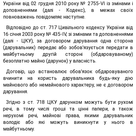
України від 02 грудня 2010 року № 2755-VІ із змінами і
доповненнями (далі - Кодекс), в межах своїх
повноважень повідомляє наступне.
Відповідно до ст. 717 Цивільного кодексу України від
16 січня 2003 року № 435-ІV, зі змінами та доповненнями
(далі - ЦКУ), за договором дарування одна сторона
(дарувальник) передає або зобов'язується передати в
майбутньому другій стороні (обдаровуваному)
безоплатно майно (дарунок) у власність.
Договір, що встановлює обов'язок обдаровуваного
вчинити на користь дарувальника будь-яку дію
майнового або немайнового характеру, не є договором
дарування.
Згідно з ст. 718 ЦКУ дарунком можуть бути рухомі
речі, в тому числі гроші та цінні папери, а також
нерухомі речі, майнові права, якими дарувальник
володіє або які можуть виникнути у нього в
майбутньому.