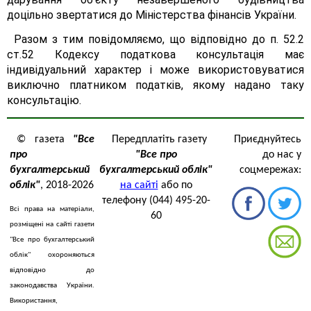
доцільно звертатися до Міністерства фінансів України.
Разом з тим повідомляємо, що відповідно до п. 52.2
ст.52 Кодексу податкова консультація має
індивідуальний характер і може використовуватися
виключно платником податків, якому надано таку
консультацію.
© газета
"Все
Передплатіть газету
Приєднуйтесь
про
"Все про
до нас у
бухгалтерський
бухгалтерський облік"
соцмережах:
облік"
, 2018-2026
на сайті
або по
телефону (044) 495-20-
Всі права на матеріали,
60
розміщені на сайті газети
"Все про бухгалтерський
облік" охороняються
відповідно до
законодавства України.
Використання,