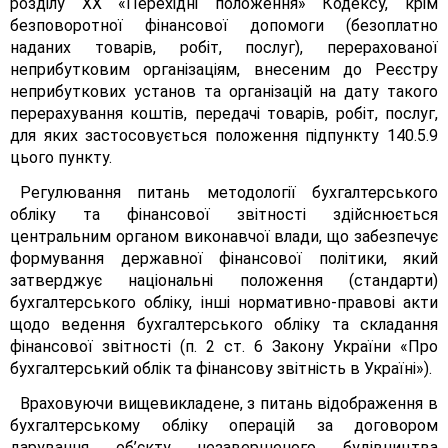
розділу XX «Перехідні положення» Кодексу, крім
безповоротної фінансової допомоги (безоплатно
наданих товарів, робіт, послуг), перерахованої
неприбутковим організаціям, внесеним до Реєстру
неприбуткових установ та організацій на дату такого
перерахування коштів, передачі товарів, робіт, послуг,
для яких застосовується положення підпункту 140.5.9
цього пункту.
Регулювання питань методології бухгалтерського
обліку та фінансової звітності здійснюється
центральним органом виконавчої влади, що забезпечує
формування державної фінансової політики, який
затверджує національні положення (стандарти)
бухгалтерського обліку, інші нормативно-правові акти
щодо ведення бухгалтерського обліку та складання
фінансової звітності (п. 2 ст. 6 Закону України «Про
бухгалтерський облік та фінансову звітність в Україні»).
Враховуючи вищевикладене, з питань відображення в
бухгалтерському обліку операцій за договором
дарування об’єкту незавершеного будівництва