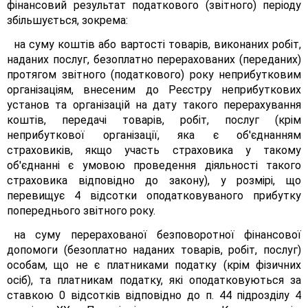
фінансовий результат податкового (звітного) періоду
збільшується, зокрема:
на суму коштів або вартості товарів, виконаних робіт,
наданих послуг, безоплатно перерахованих (переданих)
протягом звітного (податкового) року неприбутковим
організаціям, внесеним до Реєстру неприбуткових
установ та організацій на дату такого перерахування
коштів, передачі товарів, робіт, послуг (крім
неприбуткової організації, яка є об'єднанням
страховиків, якщо участь страховика у такому
об'єднанні є умовою проведення діяльності такого
страховика відповідно до закону), у розмірі, що
перевищує 4 відсотки оподатковуваного прибутку
попереднього звітного року.
на суму перерахованої безповоротної фінансової
допомоги (безоплатно наданих товарів, робіт, послуг)
особам, що не є платниками податку (крім фізичних
осіб), та платникам податку, які оподатковуються за
ставкою 0 відсотків відповідно до п. 44 підрозділу 4