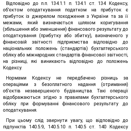
Відповідно до п.п. 134.1.1 п. 134.1 ст. 134 Кодексу,
об'єктом оподаткування податком на прибуток є
прибуток із джерелом походження з України та за її
межами, який визначається шляхом коригування
(збільшення або зменшення) фінансового результату до
оподаткування (прибутку або збитку), визначеного у
фінансовій звітності підприємства відповідно до
національних положень (стандартів) бухгалтерського
обліку або міжнародних стандартів фінансової звітності,
на різниці, які виникають відповідно до положень
Кодексу.
Нормами Кодексу не передбачено різниць за
операціями з безоплатного надання (отримання)
об’єктів незавершеного будівництва. Такі операції
відображаються згідно з правилами бухгалтерського
обліку при формуванні фінансового результату до
оподаткування.
При цьому слід звернути увагу, що відповідно до
підпунктів 140.5.9, 140.5.10 п. 140.5 ст. 140 Кодексу