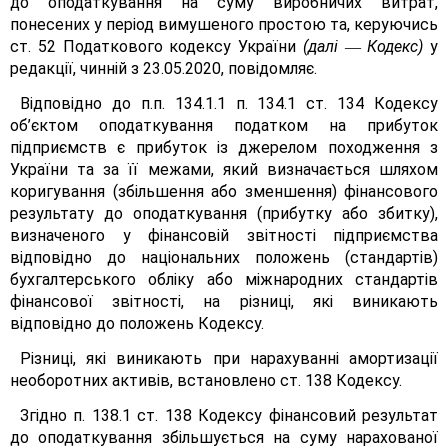
до оподаткування на суму виробничих витрат,
понесених у період вимушеного простою та, керуючись
ст. 52 Податкового кодексу України
(далі
Кодекс)
у
—
редакції, чинній з 23.05.2020, повідомляє.
Відповідно до п.п. 134.1.1 п. 134.1 ст. 134 Кодексу
об’єктом оподаткування податком на прибуток
підприємств є прибуток із джерелом походження з
України та за її межами, який визначається шляхом
коригування (збільшення або зменшення) фінансового
результату до оподаткування (прибутку або збитку),
визначеного у фінансовій звітності підприємства
відповідно до національних положень (стандартів)
бухгалтерського обліку або міжнародних стандартів
фінансової звітності, на різниці, які виникають
відповідно до положень Кодексу.
Різниці, які виникають при нарахуванні амортизації
необоротних активів, встановлено ст. 138 Кодексу.
Згідно п. 138.1 ст. 138 Кодексу фінансовий результат
до оподаткування збільшується на суму нарахованої