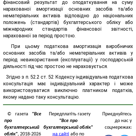
фінансовий результат до оподаткування на суму
нарахованої амортизації основних засобів та/або
нематеріальних активів відповідно до національних
положень (стандартів) бухгалтерського обліку або
міжнародних стандартів фінансової звітності,
нарахованої за період простою.
При цьому податкова амортизація виробничих
основних засобів та/або нематеріальних активів у
період невикористання (експлуатації) у господарській
діяльності під час простою не нараховується.
Згідно з п. 52.2 ст. 52 Кодексу індивідуальна податкова
консультація має індивідуальний характер і може
використовуватися виключно платником податків,
якому надано таку консультацію.
© газета
"Все
Передплатіть газету
Приєднуйтесь
про
"Все про
до нас у
бухгалтерський
бухгалтерський облік"
соцмережах:
облік"
, 2018-2026
на сайті
або по