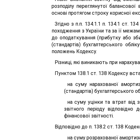
розподілу переглянутої балансової 
основі протягом строку корисної екс
Згідно з п.п. 134.1.1 п. 134.1 ст
походження з України та за її межа
до оподаткування (прибутку або зби
(стандартів) бухгалтерського облік
положень Кодексу.
Різниці, які виникають при нарахув
Пунктом 138.1 ст. 138 Кодексу вст
на суму нарахованої амортиз
(стандартів) бухгалтерського об
на суму уцінки та втрат від 
звітного періоду відповідно 
фінансової звітності.
Відповідно до п. 138.2 ст. 138 Код
на суму розрахованої амортизац