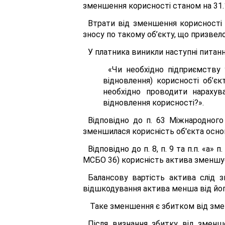
зменшення корисності станом на 31.
Втрати від зменшення корисності 
зносу по такому об’єкту, що призвел
У платника виникли наступні питанн
«Чи необхідно підприємству 
відновлення) корисності об’єк
необхідно проводити нарахув
відновлення корисності?».
Відповідно до п. 63 Міжнародного
зменшилася корисність об'єкта осно
Відповідно до п. 8, п. 9 та п.п. «а
МСБО 36) корисність актива зменшує
Балансову вартість актива слід 
відшкодування актива менша від йог
Таке зменшення є збитком від змен
Після визнання збитку від зменше