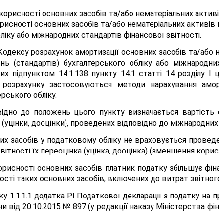
 корисності основних засобів та/або нематеріальних акти
рисності основних засобів та/або нематеріальних активів 
ліку або міжнародних стандартів фінансової звітності.
138 Кодексу розрахунок амортизації основних засобів та/аб
нь (стандартів) бухгалтерського обліку або міжнародних
 підпунктом 14.1.138 пункту 14.1 статті 14 розділу І ц
 розрахунку застосовуються методи нарахування аморт
рського обліку.
відно до положень цього пункту визначається вартість 
 (уцінки, дооцінки), проведених відповідно до міжнародних 
них засобів у податковому обліку не враховується провед
ітності їх переоцінка (уцінка, дооцінка) (зменшення корисн
орисності основних засобів платник податку збільшує фі
сті таких основних засобів, включених до витрат звітного
ку 1.1.1.1 додатка РІ Податкової декларації з податку на
и від 20.10.2015 № 897 (у редакції наказу Міністерства фін