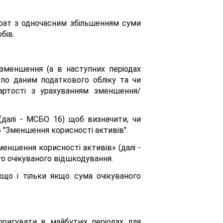
трат з одночасним збільшенням суми
бів.
зменшення (а в наступних періодах
 по даним податкового обліку та чи
вартості з урахуванням зменшення/
(далі - МСБО 16) щоб визначити, чи
 "Зменшення корисності активів".
Зменшення корисності активів» (далі -
о очікуваного відшкодування.
що і тільки якщо сума очікуваного
оригувати в майбутніх періодах для