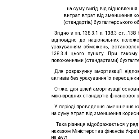
на суму вигід від відновлення
витрат втрат від зменшення ко
(стандартів) бухгалтерського об
Згідно з пп. 138.3.1 п. 138.3 ст. ,
відповідно до національних положе
урахуванням обмежень, встановлених
138.3.4 цього пункту. При такому
положеннями (стандартами) бухгалте
Для розрахунку амортизації відпо
активів без урахування їх переоцінки
Отже, для цілей амортизації основ
міжнародних стандартів фінансової зв
У періоді проведення зменшення к
на суму втрат від зменшення корисно
Така різниця відображається у ряд
наказом Міністерства фінансів Україн
№ 467).