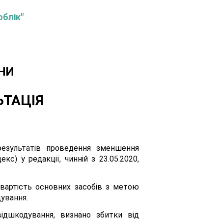
облік"
НИ
ЬТАЦІЯ
результатів проведення зменшення
с) у редакції, чинній з 23.05.2020,
 вартість основних засобів з метою
дування.
відшкодування, визнано збитки від