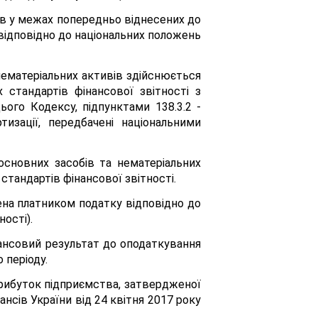
вів у межах попередньо віднесених до
відповідно до національних положень
о нематеріальних активів здійснюється
 стандартів фінансової звітності з
ього Кодексу, підпунктами 138.3.2 -
изації, передбачені національними
основних засобів та нематеріальних
стандартів фінансової звітності.
ена платником податку відповідно до
ості).
нансовий результат до оподаткування
 періоду.
 прибуток підприємства, затвердженої
ансів України від 24 квітня 2017 року