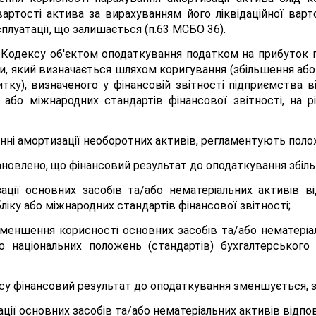
вартості актива за вирахуванням його ліквідаційної варт
плуатації, що залишається (п.63 МСБО 36).
. 134 Кодексу об'єктом оподаткування податком на прибуто
ми, який визначається шляхом коригування (збільшення аб
тку), визначеного у фінансовій звітності підприємства 
у або міжнародних стандартів фінансової звітності, на р
анні амортизації необоротних активів, регламентують поло
ановлено, що фінансовий результат до оподаткування збіл
ації основних засобів та/або нематеріальних активів в
ліку або міжнародних стандартів фінансової звітності;
зменшення корисності основних засобів та/або нематері
до національних положень (стандартів) бухгалтерського
ексу фінансовий результат до оподаткування зменшується, 
ії основних засобів та/або нематеріальних активів відпові