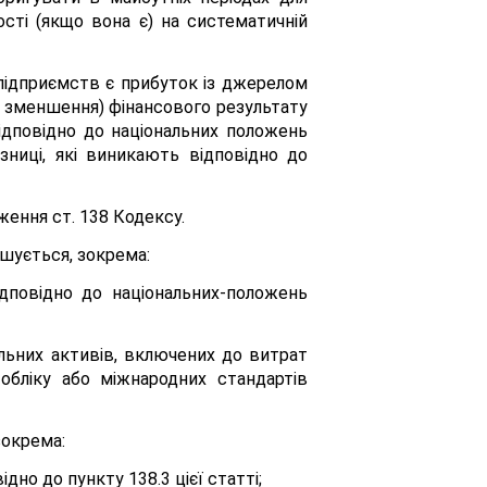
ості (якщо вона є) на систематичній
к підприємств є прибуток із джерелом
о зменшення) фінансового результату
відповідно до національних положень
ізниці, які виникають відповідно до
ження ст. 138 Кодексу.
ьшується, зокрема:
ідповідно до національних-положень
альних активів, включених до витрат
 обліку або міжнародних стандартів
зокрема:
дно до пункту 138.3 цієї статті;