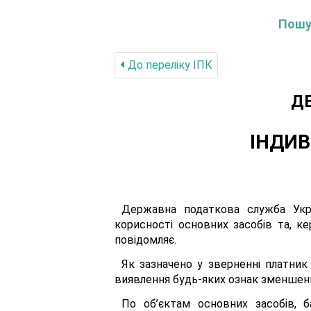
Пошук
До переліку IПК
Д
ІНДИВ
Державна податкова служба Укра
корисності основних засобів та, ке
повідомляє.
Як зазначено у зверненні платник
виявлення будь-яких ознак зменшення
По об’єктам основних засобів, 