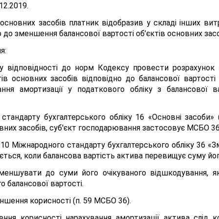
12.2019.
основних засобів платник відобразив у складі інших ви
о до зменшення балансової вартості об’єктів основних засо
я:
у відповідності до норм Кодексу провести розрахунок 
тів основних засобів відповідно до балансової вартості
ання амортизації у податкового обліку з балансової 
 стандарту бухгалтерського обліку 16 «Основні засоби» 
вних засобів, суб'єкт господарювання застосовує МСБО 36
» п. 10 Міжнародного стандарту бухгалтерського обліку 36 «
ться, коли балансова вартість актива перевищує суму йог
зменшувати до суми його очікуваного відшкодування, як
о балансової вартості.
шення корисності (п. 59 МСБО 36).
ння корисності нарахування амортизації актива слід к