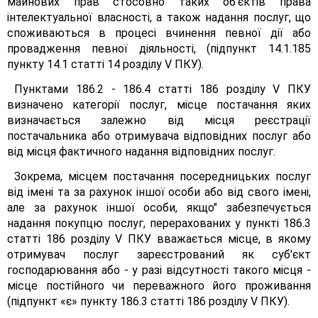
майнових прав стосовно таких об'єктів права
інтелектуальної власності, а також надання послуг, що
споживаються в процесі вчинення певної дії або
провадження певної діяльності, (підпункт 14.1.185
пункту 14.1 статті 14 розділу V ПКУ).
Пунктами 186.2 - 186.4 статті 186 розділу V ПКУ
визначено категорії послуг, місце постачання яких
визначається залежно від місця реєстрації
постачальника або отримувача відповідних послуг або
від місця фактичного надання відповідних послуг.
Зокрема, місцем постачання посередницьких послуг
від імені та за рахунок іншої особи або від свого імені,
але за рахунок іншої особи, якщо" забезпечується
надання покупцю послуг, перерахованих у пункті 186.3
статті 186 розділу V ПКУ вважається місце, в якому
отримувач послуг зареєстрований як суб'єкт
господарювання або - у разі відсутності такого місця -
місце постійного чи переважного його проживання
(підпункт «є» пункту 186.3 статті 186 розділу V ПКУ).