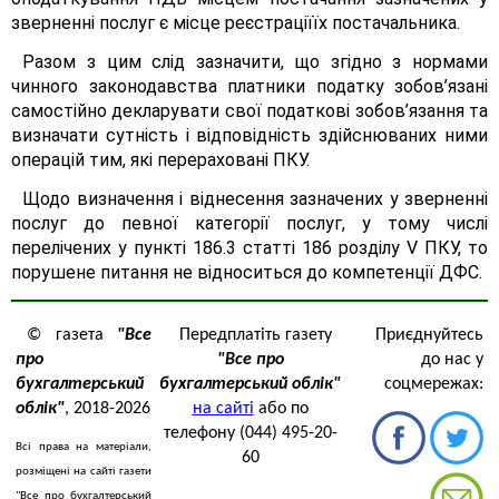
зверненні послуг є місце реєстраціїїх постачальника.
Разом з цим слід зазначити, що згідно з нормами
чинного законодавства платники податку зобов’язані
самостійно декларувати свої податкові зобов’язання та
визначати сутність і відповідність здійснюваних ними
операцій тим, які перераховані ПКУ.
Щодо визначення і віднесення зазначених у зверненні
послуг до певної категорії послуг, у тому числі
перелічених у пункті 186.3 статті 186 розділу V ПКУ, то
порушене питання не відноситься до компетенції ДФС.
© газета
"Все
Передплатіть газету
Приєднуйтесь
про
"Все про
до нас у
бухгалтерський
бухгалтерський облік"
соцмережах:
облік"
, 2018-2026
на сайті
або по
телефону (044) 495-20-
Всі права на матеріали,
60
розміщені на сайті газети
"Все про бухгалтерський