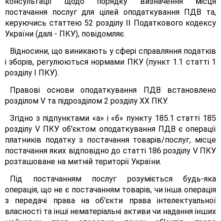
консультації щодо порядку визначення місця
постачання послуг для цілей оподаткування ПДВ та,
керуючись статтею 52 розділу II Податкового кодексу
України (далі - ПКУ), повідомляє.
Відносини, що виникають у сфері справляння податків
і зборів, регулюються нормами ПКУ (пункт 1.1 статті 1
розділу І ПКУ).
Правові основи оподаткування ПДВ встановлено
розділом V та підрозділом 2 розділу XX ПКУ.
Згідно з підпунктами «а» і «б» пункту 185.1 статті 185
розділу V ПКУ об'єктом оподаткування ПДВ є операції
платників податку з постачання товарів/послуг, місце
постачання яких відповідно до статті 186 розділу V ПКУ
розташоване на митній території України.
Під постачанням послуг розуміється будь-яка
операція, що не є постачанням товарів, чи інша операція
з передачі права на об'єкти права інтелектуальної
власності та інші нематеріальні активи чи надання інших